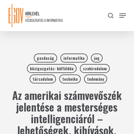
Skip
to
Menu
search
main
Close
content
Menu
gazdaság
informatika
jog
közigazgatás: külföldön
szakirodalom
társadalom
technika
tudomány
Az amerikai számvevőszék
jelentése a mesterséges
intelligenciáról –
lehetőségek, kihívások,