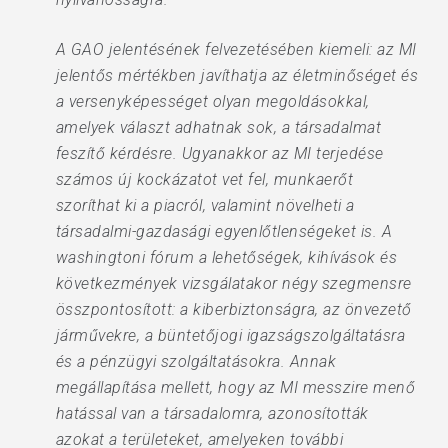
A GAO jelentésének felvezetésében kiemeli: az MI
jelentős mértékben javíthatja az életminőséget és
a versenyképességet olyan megoldásokkal,
amelyek választ adhatnak sok, a társadalmat
feszítő kérdésre. Ugyanakkor az MI terjedése
számos új kockázatot vet fel, munkaerőt
szoríthat ki a piacról, valamint növelheti a
társadalmi-gazdasági egyenlőtlenségeket is. A
washingtoni fórum a lehetőségek, kihívások és
következmények vizsgálatakor négy szegmensre
összpontosított: a kiberbiztonságra, az önvezető
járművekre, a büntetőjogi igazságszolgáltatásra
és a pénzügyi szolgáltatásokra. Annak
megállapítása mellett, hogy az MI messzire menő
hatással van a társadalomra, azonosították
azokat a területeket, amelyeken további