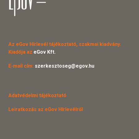
Az eGov Hírlevél tájékoztató, szakmai kiadvány.
Kiadója az
eGov Kft.
E-mail cím:
szerkesztoseg@egov.hu
Adatvédelmi tájékoztató
Leiratkozás az eGov Hírlevélről