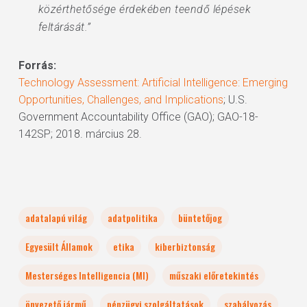
közérthetősége érdekében teendő lépések
feltárását.”
Forrás:
Technology Assessment: Artificial Intelligence: Emerging
Opportunities, Challenges, and Implications
; U.S.
Government Accountability Office (GAO); GAO-18-
142SP; 2018. március 28.
adatalapú világ
adatpolitika
büntetőjog
Egyesült Államok
etika
kiberbiztonság
Mesterséges Intelligencia (MI)
műszaki előretekintés
önvezető jármű
pénzügyi szolgáltatások
szabályozás