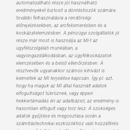
automatizálható része jól használható
eredményeket biztosít a döntéshozók számára
további felhasználásra a rendőrségi
előrejelzésekben, az arcfelismerésben és a
kockázatelemzésben. A pénzügyi szolgáltatók jó
része már most is használja az MI-t az
ügyfélszolgálati munkában, a
vagyongazdálkodásban, az ügyfélkockázatok
elemzésében és a belső ellenőrzésben. A
résztvevők ugyanakkor számos kihívást is
kiemeltek az MI terjedése kapcsán. Így pl. azt,
hogy ha maguk az MI által használt adatok
elfogultságot tükröznek, vagy éppen
hekkertámadás éri az adatbázist, az eredmény is
hasonlóan elfogult vagy torz lesz. A szükséges
adatok gyűjtése és megosztása során a
számítástechnikai eszközökhöz való hozzáférés