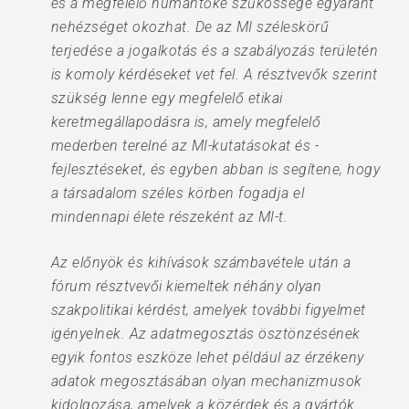
és a megfelelő humántőke szűkössége egyaránt
nehézséget okozhat. De az MI széleskörű
terjedése a jogalkotás és a szabályozás területén
is komoly kérdéseket vet fel. A résztvevők szerint
szükség lenne egy megfelelő etikai
keretmegállapodásra is, amely megfelelő
mederben terelné az MI-kutatásokat és -
fejlesztéseket, és egyben abban is segítene, hogy
a társadalom széles körben fogadja el
mindennapi élete részeként az MI-t.
Az előnyök és kihívások számbavétele után a
fórum résztvevői kiemeltek néhány olyan
szakpolitikai kérdést, amelyek további figyelmet
igényelnek. Az adatmegosztás ösztönzésének
egyik fontos eszköze lehet például az érzékeny
adatok megosztásában olyan mechanizmusok
kidolgozása, amelyek a közérdek és a gyártók