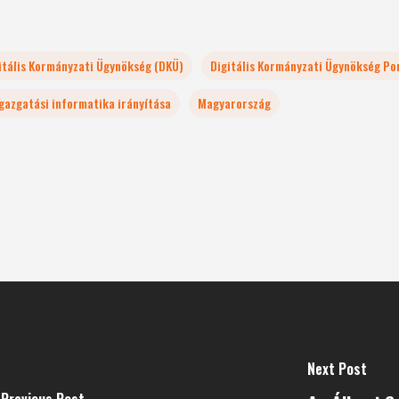
itális Kormányzati Ügynökség (DKÜ)
Digitális Kormányzati Ügynökség Po
gazgatási informatika irányítása
Magyarország
Next Post
Previous Post