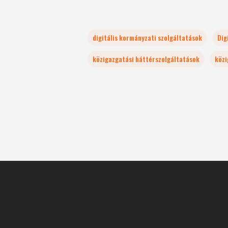
digitális kormányzati szolgáltatások
Dig
közigazgatási háttérszolgáltatások
közi