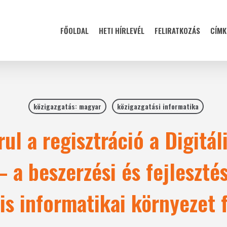
FŐOLDAL
HETI HÍRLEVÉL
FELIRATKOZÁS
CÍMK
közigazgatás: magyar
közigazgatási informatika
ul a regisztráció a Digitál
a beszerzési és fejlesztés
is informatikai környezet 