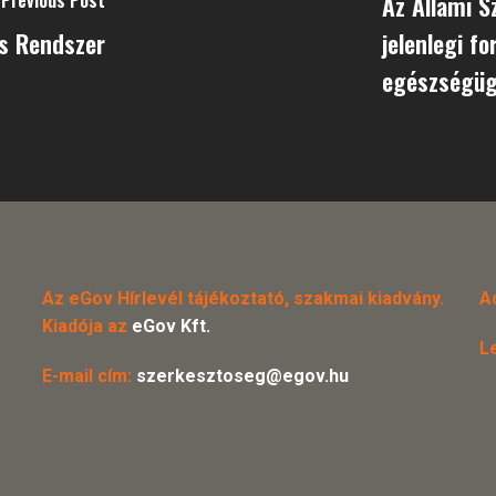
Az Állami 
ós Rendszer
jelenlegi f
egészségüg
Az eGov Hírlevél tájékoztató, szakmai kiadvány.
A
Kiadója az
eGov Kft.
L
E-mail cím:
szerkesztoseg@egov.hu