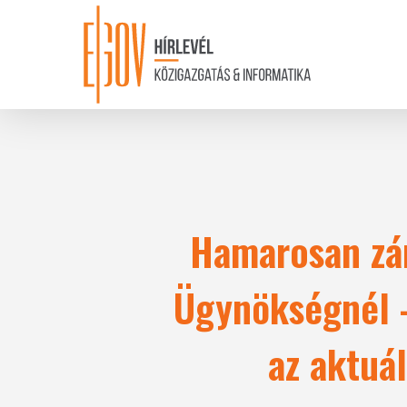
Skip
to
main
content
Hamarosan zár
Ügynökségnél – 
az aktuál