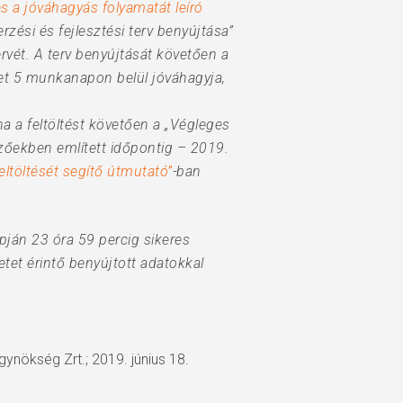
 és a jóváhagyás folyamatát leíró
erzési és fejlesztési terv benyújtása”
ervét. A terv benyújtását követően a
et 5 munkanapon belül jóváhagyja,
ha a feltöltést követően a „Végleges
zőekben említett időpontig – 2019.
eltöltését segítő útmutató”
-ban
apján 23 óra 59 percig sikeres
zetet érintő benyújtott adatokkal
Ügynökség Zrt.; 2019. június 18.