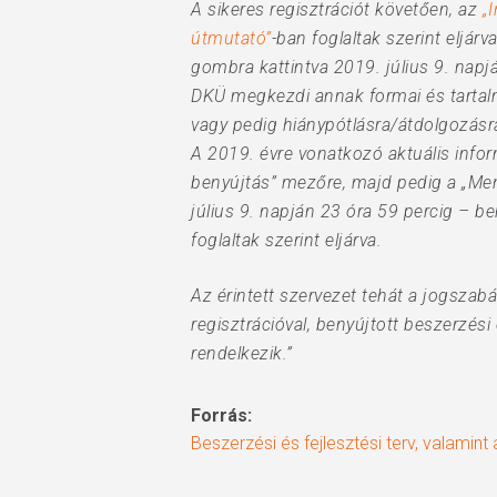
A sikeres regisztrációt követően, az
„
útmutató”
-ban foglaltak szerint eljárv
gombra kattintva 2019. július 9. napjá
DKÜ megkezdi annak formai és tartal
vagy pedig hiánypótlásra/átdolgozásra
A 2019. évre vonatkozó aktuális inform
benyújtás” mezőre, majd pedig a „Men
július 9. napján 23 óra 59 percig – ben
foglaltak szerint eljárva.
Az érintett szervezet tehát a jogszabá
regisztrációval, benyújtott beszerzési 
rendelkezik.”
Forrás:
Beszerzési és fejlesztési terv, valamint 