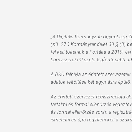
Hit enter to search or ESC to close
„A Digitális Kormányzati Ügynökség Zr
(XII. 27.) Kormányrendelet 30.§ (3) b
fel kell tölteniük a Portálra a 2019. é
környezetükről szóló legfontosabb adat
A DKÜ felhívja az érintett szervezetek 
adatok feltöltése két egymásra épülő, 
Az érintett szervezet regisztrációja a
tartalmi és formai ellenőrzés végezté
és formai ellenőrzés során a regisztrá
ismételni és újra rögzíteni kell a szü