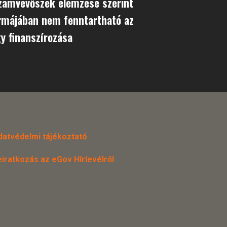
Számvevőszék elemzése szerint
ormájában nem fenntartható az
y finanszírozása
datvédelmi tájékoztató
eiratkozás az eGov Hírlevélről