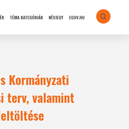
ÉK
TÉMA KATEGÓRIÁK
NÉVJEGY
EGOV.HU
search
is Kormányzati
i terv, valamint
feltöltése