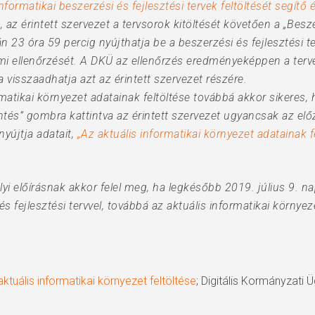
Informatikai beszerzési és fejlesztési tervek feltöltését segítő
a, az érintett szervezet a tervsorok kitöltését követően a „Besz
n 23 óra 59 percig nyújthatja be a beszerzési és fejlesztési t
mi ellenőrzését. A DKÜ az ellenőrzés eredményeképpen a terv
 visszaadhatja azt az érintett szervezet részére.
atikai környezet adatainak feltöltése továbbá akkor sikeres, 
tés” gombra kattintva az érintett szervezet ugyancsak az elő
yújtja adatait,
„Az aktuális informatikai környezet adatainak f
lyi előírásnak akkor felel meg, ha legkésőbb 2019. július 9. n
és fejlesztési tervvel, továbbá az aktuális informatikai környe
aktuális informatikai környezet feltöltése
; Digitális Kormányzati 