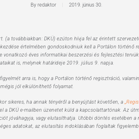
By
redaktor
2019. június 30.
t. (a továbbiakban: DKÜ) ezúton hívja fel az érintett szerveze
ekezdése értelmében gondoskodniuk kell a Portálon történő reg
vre vonatkozó éves informatikai beszerzési és fejlesztési tervük
aikat is, melynek határideje 2019. július 9. napja.
figyelmét arra is, hogy a Portálon történő regisztráció, valamin
mégis jól elkülöníthető folyamat.
kkor sikeres, ha annak tényéről a benyújtást követően, a
„Regis
vel a DKÜ e-mailben üzenetet küld a kapcsolattartónak. Az útm
ciót jóváhagyja, vagy elutasíthatja. Utóbbi döntés esetében a 
kséges adatokat, az elutasítás indoklásában foglaltak figyelemb