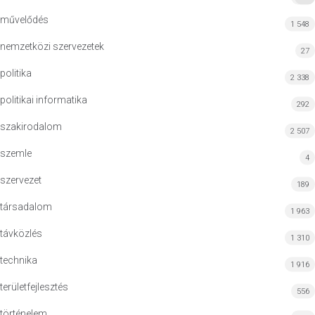
művelődés
1 548
nemzetközi szervezetek
27
politika
2 338
politikai informatika
292
szakirodalom
2 507
szemle
4
szervezet
189
társadalom
1 963
távközlés
1 310
technika
1 916
területfejlesztés
556
történelem