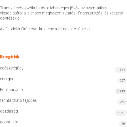
Transzlációs jövőkutatás: a lehetséges jövők szisztematikus
vizsgálatától a jelenben meghozott kutatási, finanszírozási és képzési
döntésekig
Az EU elektrifikációval küzdene a klímaváltozás ellen
Kategóriák
egészségügy
1 114
energia
707
Európai Unió
2 143
fenntartható fejlődés
722
gazdaság
7 021
geopolitika
16