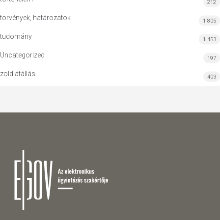
212
törvények, határozatok
1 805
tudomány
1 453
Uncategorized
197
zöld átállás
403