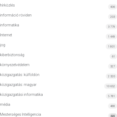
hírközlés
406
információ röviden
203
informatika
3 779
Internet
1 449
jog
1 801
kiberbiztonság
61
környezetvédelem
327
közigazgatás: külföldön
2 320
közigazgatás: magyar
10 652
közigazgatási informatika
5 781
média
488
Mesterséges Intelligencia
422
MI