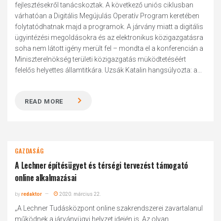
fejlesztésekről tanácskoztak. A következő uniós ciklusban
várhatóan a Digitális Megújulás Operatív Program keretében
folytatódhatnak majd a programok. A járvány miatt a digitális
ügyintézési megoldásokra és az elektronikus közigazgatásra
soha nem látott igény merült fel – mondta el a konferencián a
Miniszterelnökség területi közigazgatás müködtetéséért
felelős helyettes államtitkára. Uzsák Katalin hangsúlyozta: a...
READ MORE
GAZDASÁG
A Lechner építésügyet és térségi tervezést támogató
online alkalmazásai
by
redaktor
2020. március 22.
„A Lechner Tudásközpont online szakrendszerei zavartalanul
működnek a járványügyi helyzet idején is. Az olyan