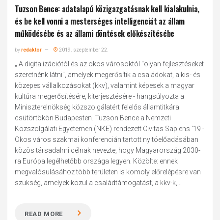
Tuzson Bence: adatalapú közigazgatásnak kell kialakulnia,
és be kell vonni a mesterséges intelligenciát az állam
működésébe és az állami döntések előkészítésébe
by
redaktor
2019. szeptember 22.
„ A digitalizációtól és az okos városoktól "olyan fejlesztéseket
szeretnénk látni", amelyek megerősítik a családokat, a kis- és
közepes vállalkozásokat (kkv), valamint képesek a magyar
kultúra megerősítésére, kiterjesztésére - hangsúlyozta a
Miniszterelnökség közszolgálatért felelős államtitkára
csütörtökön Budapesten. Tuzson Bence a Nemzeti
Közszolgálati Egyetemen (NKE) rendezett Civitas Sapiens '19 -
Okos város szakmai konferencián tartott nyitóelőadásában
közös társadalmi célnak nevezte, hogy Magyarország 2030-
ra Európa legélhetőbb országa legyen. Közölte: ennek
megvalósulásához több területen is komoly előrelépésre van
szükség, amelyek közül a családtámogatást, a kkv-k,...
READ MORE