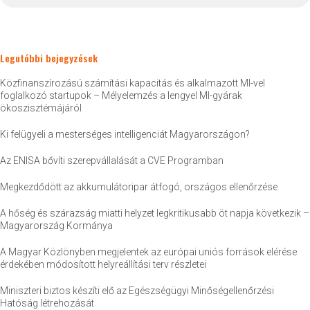
Legutóbbi bejegyzések
Közfinanszírozású számítási kapacitás és alkalmazott MI-vel
foglalkozó startupok – Mélyelemzés a lengyel MI-gyárak
ökoszisztémájáról
Ki felügyeli a mesterséges intelligenciát Magyarországon?
Az ENISA bővíti szerepvállalását a CVE Programban
Megkezdődött az akkumulátoripar átfogó, országos ellenőrzése
A hőség és szárazság miatti helyzet legkritikusabb öt napja következik –
Magyarország Kormánya
A Magyar Közlönyben megjelentek az európai uniós források elérése
érdekében módosított helyreállítási terv részletei
Miniszteri biztos készíti elő az Egészségügyi Minőségellenőrzési
Hatóság létrehozását