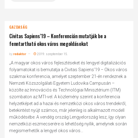
GAZDASÁG
Civitas Sapiens’19 – Konferencián mutatják be a
fenntartható okos város megoldásokat
by
redaktor
2019. szeptember 15.
„A magyar okos város fejlesztéseket és lengyel digitalizációs
folyamatokat is bemutatja a Civitas Sapiens’19 – Okos város
szakmai konferencia, amelyet szeptember 21-én rendeznek a
Nemzeti Közszolgálati Egyetem Ludovika Campusán –
közölte az Innovációs és Technológiai Minisztérium (ITM)
szombaton az MTI-vel. A közlemény szerint a konferencia
helyzetképet ad a hazai és nemzetközi okos város trendekről,
betekintést nyújt számos, már jelenleg is alkalmazott modell
működésébe. A vendég ország Lengyelország lesz, így olyan
nemzetközi eszmecserére is lehetőség nyílik, amelynek során
megismerhetők a lengyel okos város...