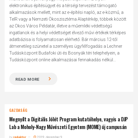
elektronikus építésügyet és a térségi tervezést támogató
alkalmazások mellett, mint az e-építési napló, az e-közmű, a
TeIR vagy a Nemzeti Ökoszisztéma Alaptérkép, többek között
az Okos Város Példatár, illetve a műemléki védettségű
ingatlanok és a helyi védettséget élvező művi értékek térképes
adatbázisa is folyamatosan elérhető. Bár március 12-től
átmenetileg szünetel a személyes ügyfélfogadás a Lechner
Tudásközpont Budafoki úti és Bosnyák téri telephelyein, a
Tudásközpont online alkalmazásai fennakadás nélkül...
READ MORE
GAZDASÁG
Megnyílt a Digitális Jólét Program kutatóhelye, vagyis a DJP
Lab a Moholy-Nagy Művészeti Egyetem (MOME) új campusán
by
redaktor
2019. december 9.