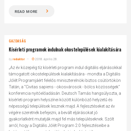
READ MORE
GAZDASÁG
Kísérleti programok indulnak okostelepülések kialakítására
by
redaktor
2018. április 28.
„Az év közepéig tíz kísérleti program indul digitális eljárásokkal
támogatott okostelepülések kialakítására - mondta a Digitális
Jólét Programjáért felelős miniszterelnöki biztos csütörtökön
Tatán, a "Civitas sapiens - okosvárosok - bölcs közösségek"
konferencia nyitóelőadásán. Deutsch Tamás hangsúlyozta, a
kísérleti program helyszínei között különböző helyzetű és
népességű települések lesznek majd. A fejlesztéseket az év
végére szeretnék befejezni, a bevált eljárásokat jó
gyakorlatként mutatják majd fel más településeknek. Szólt
arról, hogy a Digitális Jólét Program 2.0 fejlesztéseibe a