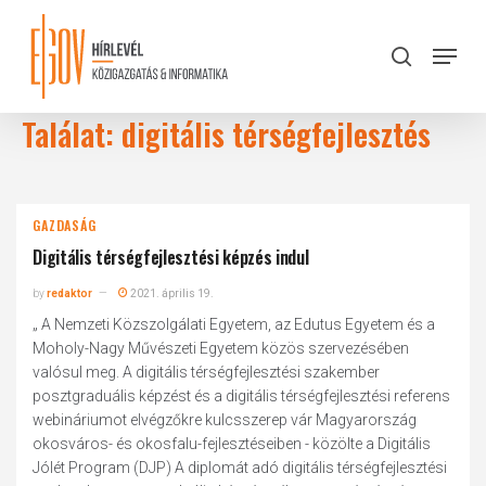
Skip
to
Menu
search
main
Close
content
Menu
Találat: digitális térségfejlesztés
GAZDASÁG
Digitális térségfejlesztési képzés indul
by
redaktor
2021. április 19.
„ A Nemzeti Közszolgálati Egyetem, az Edutus Egyetem és a
Moholy-Nagy Művészeti Egyetem közös szervezésében
valósul meg. A digitális térségfejlesztési szakember
posztgraduális képzést és a digitális térségfejlesztési referens
webináriumot elvégzőkre kulcsszerep vár Magyarország
okosváros- és okosfalu-fejlesztéseiben - közölte a Digitális
Jólét Program (DJP) A diplomát adó digitális térségfejlesztési