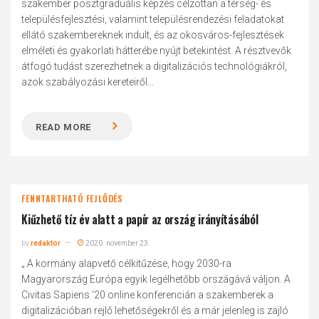
szakember posztgraduális képzés célzottan a térség- és
településfejlesztési, valamint településrendezési feladatokat
ellátó szakembereknek indult, és az okosváros-fejlesztések
elméleti és gyakorlati hátterébe nyújt betekintést. A résztvevők
átfogó tudást szerezhetnek a digitalizációs technológiákról,
azok szabályozási kereteiről...
READ MORE
FENNTARTHATÓ FEJLŐDÉS
Kiűzhető tíz év alatt a papír az ország irányításából
by
redaktor
2020. november 23.
„ A kormány alapvető célkitűzése, hogy 2030-ra
Magyarország Európa egyik legélhetőbb országává váljon. A
Civitas Sapiens ‘20 online konferencián a szakemberek a
digitalizációban rejlő lehetőségekről és a már jelenleg is zajló