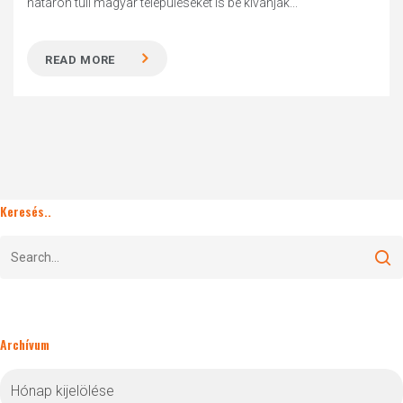
határon túli magyar településeket is be kívánják...
READ MORE
Keresés..
Archívum
Archívum