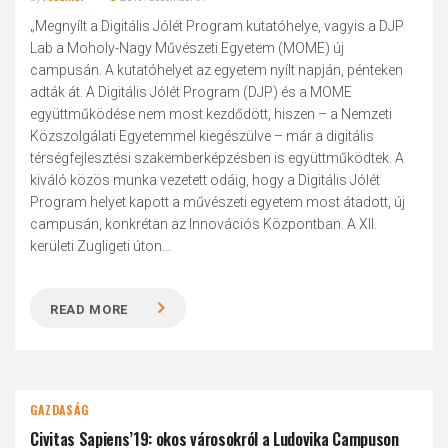
„Megnyílt a Digitális Jólét Program kutatóhelye, vagyis a DJP
Lab a Moholy-Nagy Művészeti Egyetem (MOME) új
campusán. A kutatóhelyet az egyetem nyílt napján, pénteken
adták át. A Digitális Jólét Program (DJP) és a MOME
együttműködése nem most kezdődött, hiszen – a Nemzeti
Közszolgálati Egyetemmel kiegészülve – már a digitális
térségfejlesztési szakemberképzésben is együttműködtek. A
kiváló közös munka vezetett odáig, hogy a Digitális Jólét
Program helyet kapott a művészeti egyetem most átadott, új
campusán, konkrétan az Innovációs Központban. A XII.
kerületi Zugligeti úton...
READ MORE
GAZDASÁG
Civitas Sapiens’19: okos városokról a Ludovika Campuson