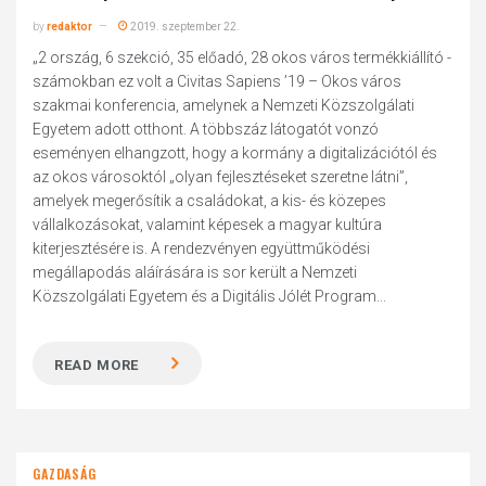
by
redaktor
2019. szeptember 22.
„2 ország, 6 szekció, 35 előadó, 28 okos város termékkiállító -
számokban ez volt a Civitas Sapiens ’19 – Okos város
szakmai konferencia, amelynek a Nemzeti Közszolgálati
Egyetem adott otthont. A többszáz látogatót vonzó
eseményen elhangzott, hogy a kormány a digitalizációtól és
az okos városoktól „olyan fejlesztéseket szeretne látni”,
amelyek megerősítik a családokat, a kis- és közepes
vállalkozásokat, valamint képesek a magyar kultúra
kiterjesztésére is. A rendezvényen együttműködési
megállapodás aláírására is sor került a Nemzeti
Közszolgálati Egyetem és a Digitális Jólét Program...
READ MORE
GAZDASÁG