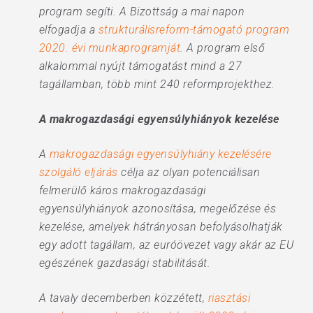
program segíti. A Bizottság a mai napon
elfogadja a
strukturálisreform-támogató program
2020. évi munkaprogramját
. A program első
alkalommal nyújt támogatást mind a 27
tagállamban, több mint 240 reformprojekthez.
A makrogazdasági egyensúlyhiányok kezelése
A
makrogazdasági egyensúlyhiány kezelésére
szolgáló eljárás
célja az olyan potenciálisan
felmerülő káros makrogazdasági
egyensúlyhiányok azonosítása, megelőzése és
kezelése, amelyek hátrányosan befolyásolhatják
egy adott tagállam, az euróövezet vagy akár az EU
egészének gazdasági stabilitását.
A tavaly decemberben közzétett,
riasztási