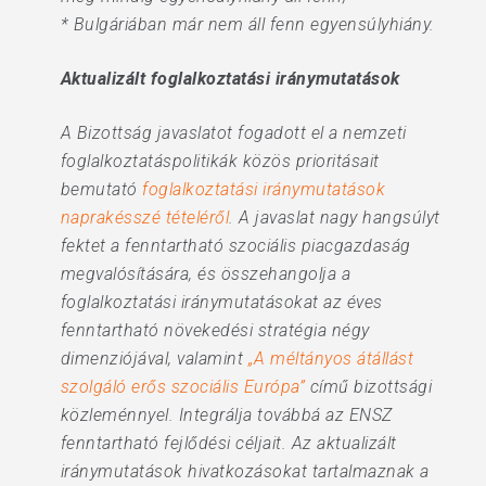
* Bulgáriában már nem áll fenn egyensúlyhiány.
Aktualizált foglalkoztatási iránymutatások
A Bizottság javaslatot fogadott el a nemzeti
foglalkoztatáspolitikák közös prioritásait
bemutató
foglalkoztatási iránymutatások
naprakésszé tételéről
. A javaslat nagy hangsúlyt
fektet a fenntartható szociális piacgazdaság
megvalósítására, és összehangolja a
foglalkoztatási iránymutatásokat az éves
fenntartható növekedési stratégia négy
dimenziójával, valamint
„A méltányos átállást
szolgáló erős szociális Európa”
című bizottsági
közleménnyel. Integrálja továbbá az ENSZ
fenntartható fejlődési céljait. Az aktualizált
iránymutatások hivatkozásokat tartalmaznak a