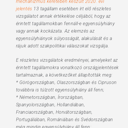
mechanizmus keretében készült 2020. évi
jelentés
13 tagállam esetében írt elő részletes
vizsgálatot annak értékelése céljából, hogy az
érintett tagállamokban fennáll-e egyensúlyhiány
vagy annak kockázata. Az elemzés az
egyensúlyhiányok súlyosságát, alakulását és a
rájuk adott szakpolitikai válaszokat vizsgálja.
E részletes vizsgálatok eredményei, amelyeket az
érintett tagállamokra vonatkozó országjelentések
tartalmaznak, a következőket állapították meg:
* Görögországban, Olaszországban és Cipruson
továbbra is túlzott egyensúlyhiány áll fenn;
* Németországban, Írországban,
Spanyolországban, Hollandiában,
Franciaországban, Horvátországban,
Portugáliában, Romániában és Svédországban
még mindig egyensúlyhiány áll fenn;