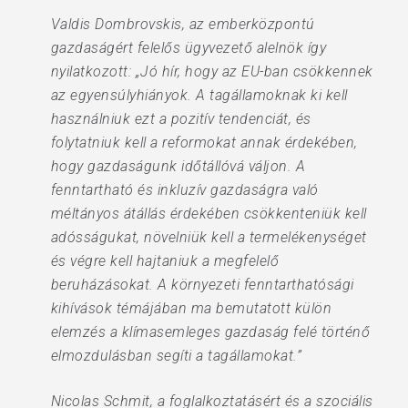
Valdis Dombrovskis, az emberközpontú
gazdaságért felelős ügyvezető alelnök így
nyilatkozott: „Jó hír, hogy az EU-ban csökkennek
az egyensúlyhiányok. A tagállamoknak ki kell
használniuk ezt a pozitív tendenciát, és
folytatniuk kell a reformokat annak érdekében,
hogy gazdaságunk időtállóvá váljon. A
fenntartható és inkluzív gazdaságra való
méltányos átállás érdekében csökkenteniük kell
adósságukat, növelniük kell a termelékenységet
és végre kell hajtaniuk a megfelelő
beruházásokat. A környezeti fenntarthatósági
kihívások témájában ma bemutatott külön
elemzés a klímasemleges gazdaság felé történő
elmozdulásban segíti a tagállamokat.”
Nicolas Schmit, a foglalkoztatásért és a szociális