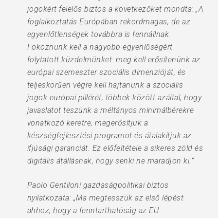
jogokért felelős biztos a következőket mondta: „A
foglalkoztatás Európában rekordmagas, de az
egyenlőtlenségek továbbra is fennállnak.
Fokoznunk kell a nagyobb egyenlőségért
folytatott küzdelmünket: meg kell erősítenünk az
európai szemeszter szociális dimenzióját, és
teljeskörűen végre kell hajtanunk a szociális
jogok európai pillérét, többek között azáltal, hogy
javaslatot teszünk a méltányos minimálbérekre
vonatkozó keretre, megerősítjük a
készségfejlesztési programot és átalakítjuk az
ifjúsági garanciát. Ez előfeltétele a sikeres zöld és
digitális átállásnak, hogy senki ne maradjon ki.”
Paolo Gentiloni gazdaságpolitikai biztos
nyilatkozata: „Ma megtesszük az első lépést
ahhoz, hogy a fenntarthatóság az EU