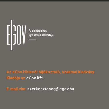
Az eGov Hírlevél tájékoztató, szakmai kiadvány.
Kiadója az
eGov Kft.
E-mail cím:
szerkesztoseg@egov.hu