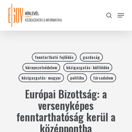
Skip
to
Menu
search
main
Close
content
Menu
fenntartható fejlődés
gazdaság
környezetvédelem
közigazgatás: külföldön
közigazgatás: magyar
politika
társadalom
Európai Bizottság: a
versenyképes
fenntarthatóság kerül a
középpontba