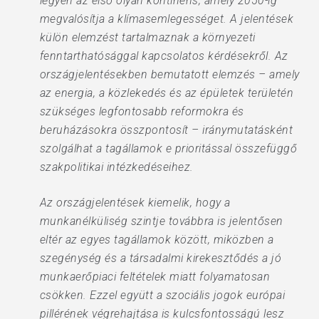
legyen az első olyan kontinens, amely 2050-ig
megvalósítja a klímasemlegességet. A jelentések
külön elemzést tartalmaznak a környezeti
fenntarthatósággal kapcsolatos kérdésekről. Az
országjelentésekben bemutatott elemzés – amely
az energia, a közlekedés és az épületek területén
szükséges legfontosabb reformokra és
beruházásokra összpontosít – iránymutatásként
szolgálhat a tagállamok e prioritással összefüggő
szakpolitikai intézkedéseihez.
Az országjelentések kiemelik, hogy a
munkanélküliség szintje továbbra is jelentősen
eltér az egyes tagállamok között, miközben a
szegénység és a társadalmi kirekesztődés a jó
munkaerőpiaci feltételek miatt folyamatosan
csökken. Ezzel együtt a szociális jogok európai
pillérének végrehajtása is kulcsfontosságú lesz