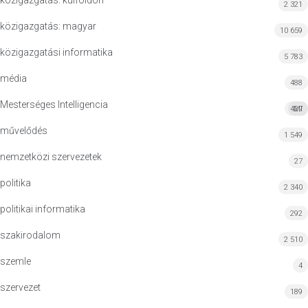
közigazgatás: külföldön
2 321
közigazgatás: magyar
10 659
közigazgatási informatika
5 783
média
488
Mesterséges Intelligencia
427
MI
művelődés
1 549
nemzetközi szervezetek
27
politika
2 340
politikai informatika
292
szakirodalom
2 510
szemle
4
szervezet
189