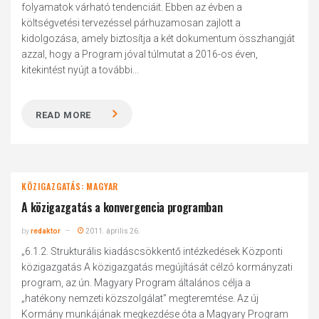
folyamatok várható tendenciáit. Ebben az évben a
költségvetési tervezéssel párhuzamosan zajlott a
kidolgozása, amely biztosítja a két dokumentum összhangját
azzal, hogy a Program jóval túlmutat a 2016-os éven,
kitekintést nyújt a további...
READ MORE
KÖZIGAZGATÁS: MAGYAR
A közigazgatás a konvergencia programban
by
redaktor
2011. április 26.
„6.1.2. Strukturális kiadáscsökkentő intézkedések Központi
közigazgatás A közigazgatás megújítását célzó kormányzati
program, az ún. Magyary Program általános célja a
„hatékony nemzeti közszolgálat” megteremtése. Az új
Kormány munkájának megkezdése óta a Magyary Program