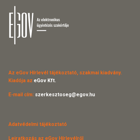
Az eGov Hírlevél tájékoztató, szakmai kiadvány.
Kiadója az
eGov Kft.
E-mail cím:
szerkesztoseg@egov.hu
Adatvédelmi tájékoztató
Leiratkozás az eGov Hírlevélről