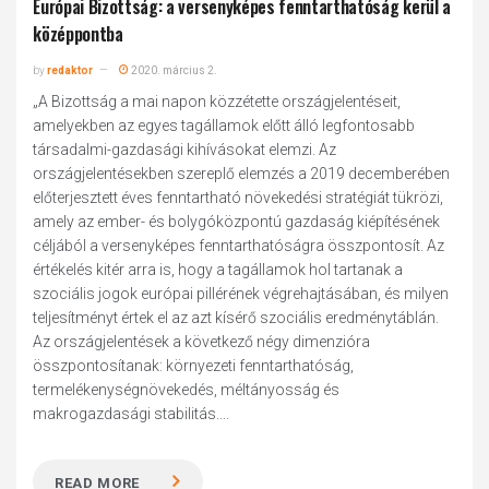
Európai Bizottság: a versenyképes fenntarthatóság kerül a
középpontba
by
redaktor
2020. március 2.
„A Bizottság a mai napon közzétette országjelentéseit,
amelyekben az egyes tagállamok előtt álló legfontosabb
társadalmi-gazdasági kihívásokat elemzi. Az
országjelentésekben szereplő elemzés a 2019 decemberében
előterjesztett éves fenntartható növekedési stratégiát tükrözi,
amely az ember- és bolygóközpontú gazdaság kiépítésének
céljából a versenyképes fenntarthatóságra összpontosít. Az
értékelés kitér arra is, hogy a tagállamok hol tartanak a
szociális jogok európai pillérének végrehajtásában, és milyen
teljesítményt értek el az azt kísérő szociális eredménytáblán.
Az országjelentések a következő négy dimenzióra
összpontosítanak: környezeti fenntarthatóság,
termelékenységnövekedés, méltányosság és
makrogazdasági stabilitás....
READ MORE