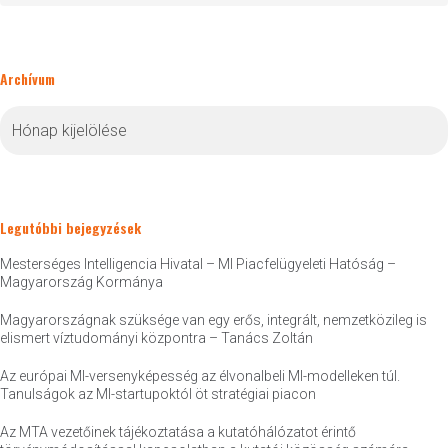
Archívum
Archívum
Legutóbbi bejegyzések
Mesterséges Intelligencia Hivatal – MI Piacfelügyeleti Hatóság –
Magyarország Kormánya
Magyarországnak szüksége van egy erős, integrált, nemzetközileg is
elismert víztudományi központra – Tanács Zoltán
Az európai MI-versenyképesség az élvonalbeli MI-modelleken túl.
Tanulságok az MI-startupoktól öt stratégiai piacon
Az MTA vezetőinek tájékoztatása a kutatóhálózatot érintő