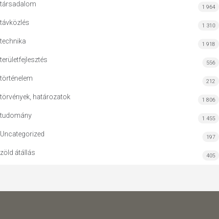
társadalom
1 964
távközlés
1 310
technika
1 918
területfejlesztés
556
történelem
212
törvények, határozatok
1 806
tudomány
1 455
Uncategorized
197
zöld átállás
405