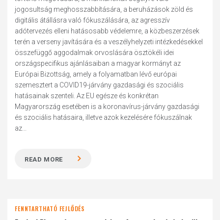
jogosultság meghosszabbítására, a beruházások zöld és
digitális átállásra való fókuszálására, az agresszív
adótervezés elleni hatásosabb védelemre, a közbeszerzések
terén a verseny javítására és a veszélyhelyzeti intézkedésekkel
összefüggő aggodalmak orvoslására ösztökéli idei
országspecifikus ajánlásaiban a magyar kormányt az
Európai Bizottság, amely a folyamatban lévő európai
szemesztert a COVID19-járvány gazdasági és szociális
hatásainak szenteli. Az EU egésze és konkrétan
Magyarország esetében is a koronavírus-járvány gazdasági
és szociális hatásaira, illetve azok kezelésére fókuszálnak
az...
READ MORE
FENNTARTHATÓ FEJLŐDÉS