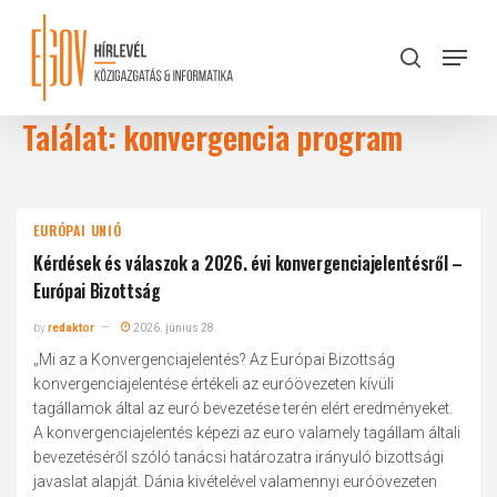
Skip
to
Menu
search
main
Close
content
Menu
Találat: konvergencia program
EURÓPAI UNIÓ
Kérdések és válaszok a 2026. évi konvergenciajelentésről –
Európai Bizottság
by
redaktor
2026. június 28.
„Mi az a Konvergenciajelentés? Az Európai Bizottság
konvergenciajelentése értékeli az euróövezeten kívüli
tagállamok által az euró bevezetése terén elért eredményeket.
A konvergenciajelentés képezi az euro valamely tagállam általi
bevezetéséről szóló tanácsi határozatra irányuló bizottsági
javaslat alapját. Dánia kivételével valamennyi euróövezeten