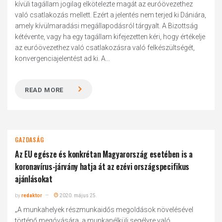
kívüli tagállam jogilag elkötelezte magát az euróövezethez
való csatlakozás mellett. Ezért a jelentés nem terjed ki Dániára,
amely kívülmaradási megállapodásról tárgyalt. A Bizottság
kétévente, vagy ha egy tagállam kifejezetten kéri, hogy értékelje
az euróövezethez való csatlakozásra való felkészültségét,
konvergenciajelentést ad ki. A...
READ MORE
GAZDASÁG
Az EU egésze és konkrétan Magyarország esetében is a
koronavírus-járvány hatja át az ezévi országspecifikus
ajánlásokat
by
redaktor
2020. május 25.
„A munkahelyek részmunkaidős megoldások növelésével
történő megóvására, a munkanélküli segélyre való