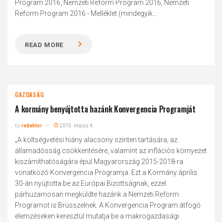
Program 2016, Nemzeti Reform Program 2016, Nemzeti
Reform Program 2016 - Melléklet (mindegyik...
READ MORE
GAZDASÁG
A kormány benyújtotta hazánk Konvergencia Programját
by
redaktor
2015. május 4.
„A költségvetési hiány alacsony szinten tartására, az
államadósság csökkentésére, valamint az inflációs környezet
kiszámíthatóságára épül Magyarország 2015-2018-ra
vonatkozó Konvergencia Programja. Ezt a Kormány április
30-án nyújtotta be az Európai Bizottságnak, ezzel
párhuzamosan megküldte hazánk a Nemzeti Reform
Programot is Brüsszelnek. A Konvergencia Program átfogó
elemzéseken keresztül mutatja be a makrogazdasági