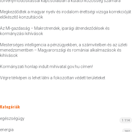
törvénymódosítással kapcsolatban a kutatói közösség számára
Megkezdődtek a magyar nyelv és irodalom érettségi vizsga korrekcióját
előkészítő konzultációk
Az MI-gazdaság – Makrotrendek, iparági átrendeződések és
kormányzási kihívások
Mesterséges intelligencia a pénzügyekben, a számvitelben és az üzleti
menedzsmentben – Magyarországi és romániai alkalmazások és
kihívások
Kormányzati honlap indult mihivatal.gov.hu címen!
Végre térképen is lehet látni a fokozottan védett területeket
Kategóriák
egészségügy
1 114
energia
707