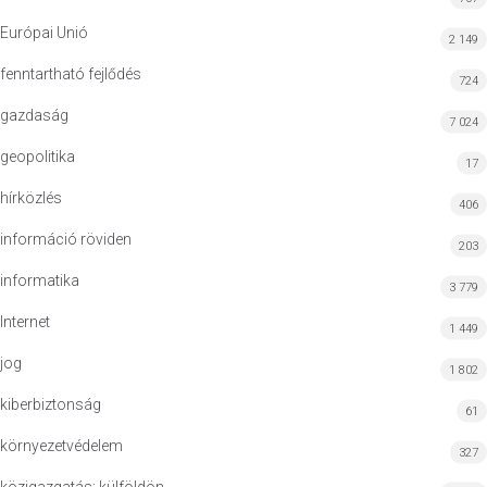
Európai Unió
2 149
fenntartható fejlődés
724
gazdaság
7 024
geopolitika
17
hírközlés
406
információ röviden
203
informatika
3 779
Internet
1 449
jog
1 802
kiberbiztonság
61
környezetvédelem
327