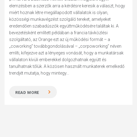
elemzésben a szerzők arra a kérdésre keresik a választ, hogy
miért hoznak létre megállapodott vállalatok is olyan,
közösségi munkavégzést szolgáló tereket, amelyeket
eredendően szabadúszók együttműködésére találtak ki. A
bevezetésként említett példában a francia távközlési
szolgáltató, az Orange ezt az új működési formát – a
„coworking” továbbgondolásával – „corpoworking” néven
említi, kifejezve azt a lényeges vonását, hogy a munkatársak
vállalaton kívüli emberekkel dolgozhatnak együtt és
tanulhatnak tőlük. A közösen használt munkaterek emelkedő
trendjét mutatja, hogy mintegy...
READ MORE