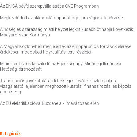
Az ENISA bővíti szerepvállalását a CVE Programban
Megkezdődött az akkumulátoripar átfogó, országos ellenőrzése
A hőség és szárazság miatti helyzet legkritikusabb öt napja következik –
Magyarország Kormánya
A Magyar Közlönyben megjelentek az európai uniós források elérése
érdekében módosított helyreállítási terv részletei
Miniszteri biztos készíti elő az Egészségügyi Minőségellenőrzési
Hatóság létrehozását
Transzlációs jövőkutatás: a lehetséges jövők szisztematikus
vizsgálatától a jelenben meghozott kutatási, finanszírozási és képzési
döntésekig
Az EU elektrifikációval küzdene a klímaváltozás ellen
Kategóriák