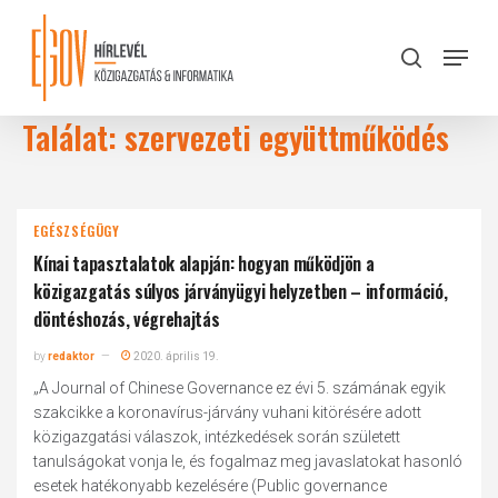
Skip
to
Menu
search
main
Close
content
Menu
Találat: szervezeti együttműködés
EGÉSZSÉGÜGY
Kínai tapasztalatok alapján: hogyan működjön a
közigazgatás súlyos járványügyi helyzetben – információ,
döntéshozás, végrehajtás
by
redaktor
2020. április 19.
„A Journal of Chinese Governance ez évi 5. számának egyik
szakcikke a koronavírus-járvány vuhani kitörésére adott
közigazgatási válaszok, intézkedések során született
tanulságokat vonja le, és fogalmaz meg javaslatokat hasonló
esetek hatékonyabb kezelésére (Public governance