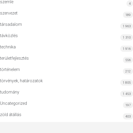
szemle
4
szervezet
189
társadalom
1 963
távközlés
1 310
technika
1 916
területfejlesztés
556
történelem
212
törvények, határozatok
1 805
tudomány
1 453
Uncategorized
197
zöld átállás
403