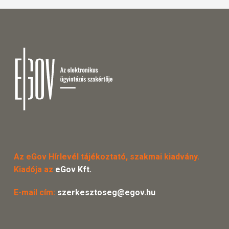
Az eGov Hírlevél tájékoztató, szakmai kiadvány.
Kiadója az
eGov Kft.
E-mail cím:
szerkesztoseg@egov.hu