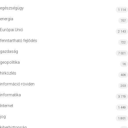
egészségügy
1 114
energia
707
Európai Unió
2 143
fenntartható fejlődés
722
gazdaság
7 021
geopolitika
16
hírközlés
406
információ röviden
203
informatika
3 779
Internet
1 449
jog
1 801
kiberbiztonság