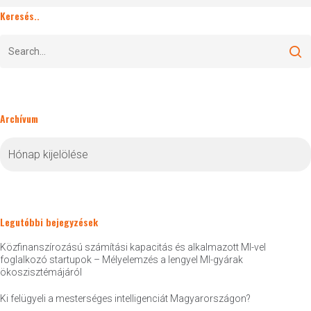
Keresés..
Archívum
Archívum
Legutóbbi bejegyzések
Közfinanszírozású számítási kapacitás és alkalmazott MI-vel
foglalkozó startupok – Mélyelemzés a lengyel MI-gyárak
ökoszisztémájáról
Ki felügyeli a mesterséges intelligenciát Magyarországon?