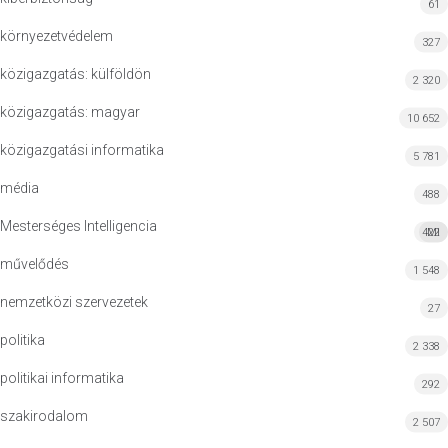
61
környezetvédelem
327
közigazgatás: külföldön
2 320
közigazgatás: magyar
10 652
közigazgatási informatika
5 781
média
488
Mesterséges Intelligencia
422
MI
művelődés
1 548
nemzetközi szervezetek
27
politika
2 338
politikai informatika
292
szakirodalom
2 507