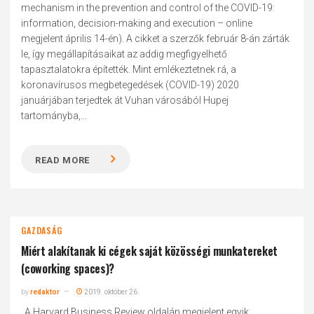
mechanism in the prevention and control of the COVID-19:
information, decision-making and execution – online
megjelent április 14-én). A cikket a szerzők február 8-án zárták
le, így megállapításaikat az addig megfigyelhető
tapasztalatokra építették. Mint emlékeztetnek rá, a
koronavírusos megbetegedések (COVID-19) 2020
januárjában terjedtek át Vuhan városából Hupej
tartományba,...
READ MORE
GAZDASÁG
Miért alakítanak ki cégek saját közösségi munkatereket
(coworking spaces)?
by
redaktor
2019. október 26.
„A Harvard Business Review oldalán megjelent egyik