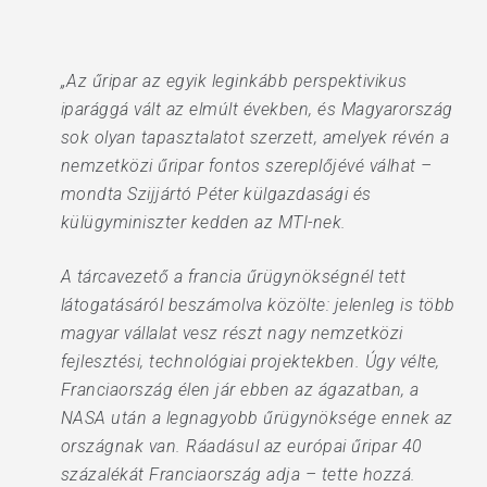
„Az űripar az egyik leginkább perspektivikus
iparággá vált az elmúlt években, és Magyarország
sok olyan tapasztalatot szerzett, amelyek révén a
nemzetközi űripar fontos szereplőjévé válhat –
mondta Szijjártó Péter külgazdasági és
külügyminiszter kedden az MTI-nek.
A tárcavezető a francia űrügynökségnél tett
látogatásáról beszámolva közölte: jelenleg is több
magyar vállalat vesz részt nagy nemzetközi
fejlesztési, technológiai projektekben. Úgy vélte,
Franciaország élen jár ebben az ágazatban, a
NASA után a legnagyobb űrügynöksége ennek az
országnak van. Ráadásul az európai űripar 40
százalékát Franciaország adja – tette hozzá.