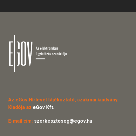
Az eGov Hírlevél tájékoztató, szakmai kiadvány.
Kiadója az
eGov Kft.
E-mail cím:
szerkesztoseg@egov.hu