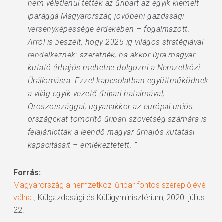
nem véletlenül tették az űripart az egyik kiemelt
iparággá Magyarország jövőbeni gazdasági
versenyképessége érdekében – fogalmazott.
Arról is beszélt, hogy 2025-ig világos stratégiával
rendelkeznek: szeretnék, ha akkor újra magyar
kutató űrhajós mehetne dolgozni a Nemzetközi
Űrállomásra. Ezzel kapcsolatban együttműködnek
a világ egyik vezető űripari hatalmával,
Oroszországgal, ugyanakkor az európai uniós
országokat tömörítő űripari szövetség számára is
felajánlották a leendő magyar űrhajós kutatási
kapacitásait – emlékeztetett. ”
Forrás:
Magyarország a nemzetközi űripar fontos szereplőjévé
válhat
; Külgazdasági és Külügyminisztérium; 2020. július
22.