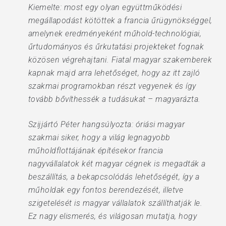
Kiemelte: most egy olyan együttműködési
megállapodást kötöttek a francia űrügynökséggel,
amelynek eredményeként műhold-technológiai,
űrtudományos és űrkutatási projekteket fognak
közösen végrehajtani. Fiatal magyar szakemberek
kapnak majd arra lehetőséget, hogy az itt zajló
szakmai programokban részt vegyenek és így
tovább bővíthessék a tudásukat – magyarázta.
Szijjártó Péter hangsúlyozta: óriási magyar
szakmai siker, hogy a világ legnagyobb
műholdflottájának építésekor francia
nagyvállalatok két magyar cégnek is megadták a
beszállítás, a bekapcsolódás lehetőségét, így a
műholdak egy fontos berendezését, illetve
szigetelését is magyar vállalatok szállíthatják le.
Ez nagy elismerés, és világosan mutatja, hogy