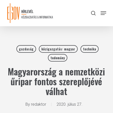
Skip
to
Menu
search
main
Close
content
Menu
gazdaság
közigazgatás: magyar
technika
tudomány
Magyarország a nemzetközi
űripar fontos szereplőjévé
válhat
By
redaktor
2020. július 27.