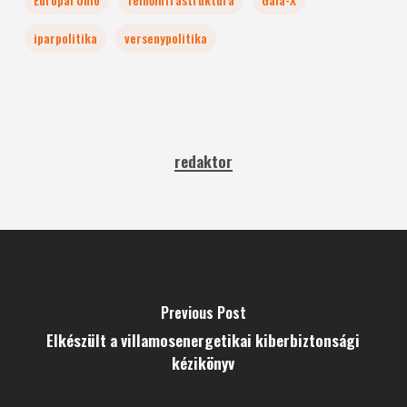
iparpolitika
versenypolitika
redaktor
Previous Post
Elkészült a villamosenergetikai kiberbiztonsági
kézikönyv