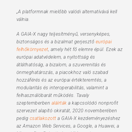
„A platformnak mielőbb valódi alternatívává kell
válnia.
A GAIA-X nagy teljesítményű, versenyképes,
biztonságos és a bizalmat gerjesztő
európai
felhőkörnyezet
, amely hét fő elemre épül. Ezek az
európai adatvédelem, a nyitottság és
átláthatóság, a bizalom, a szuverenitás és
önmeghatározás, a piacokhoz való szabad
hozzáférés és az európai értékteremtés, a
modularitás és interoperabilitás, valamint a
felhasználóbarát működés. Tavaly
szeptemberben
aláírták
a kapcsolódó nonprofit
szervezet alapító okiratát, 2020 novemberében
pedig
csatlakozott
a GAIA-X kezdeményezéshez
az Amazon Web Services, a Google, a Huawei, a