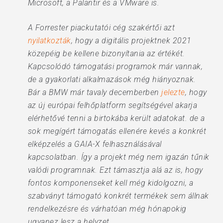
Microsoft, a Palantir és a VMware is.
A Forrester piackutatói cég szakértői azt
nyilatkozták
, hogy a digitális projektnek 2021
közepéig be kellene bizonyítania az értékét.
Kapcsolódó támogatási programok már vannak,
de a gyakorlati alkalmazások még hiányoznak.
Bár a BMW már tavaly decemberben
jelezte
, hogy
az új európai felhőplatform segítségével akarja
elérhetővé tenni a birtokába került adatokat. de a
sok megígért támogatás ellenére kevés a konkrét
elképzelés a GAIA-X felhasználásával
kapcsolatban. Így a projekt még nem igazán tűnik
valódi programnak. Ezt támasztja alá az is, hogy
fontos komponenseket kell még kidolgozni, a
szabványt támogató konkrét termékek sem állnak
rendelkezésre és várhatóan még hónapokig
ugyanez lesz a helyzet.