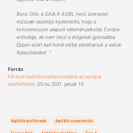
Boris Otto, a GAIA-X AISBL nevű szervezet
műszaki vezetője kijelentette, hogy a
konszenzuson alapuló véleményalkotás Európa
erőssége, de nem teszi a dolgokat gyorsabbá.
Éppen ezért kell minél előbb elindítaniuk a valódi
fejlesztéseket. ”
Forrás:
Fél éven belül bizonyítania kellene az európai
adatfelhőnek
; SG.hu; 2021. január 10.
digitális platformok
digitális szuverenitás
Európai Unió
felhőinfrastruktúra
Gaia-X