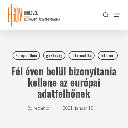
Skip
to
Menu
search
main
Close
content
Menu
Európai Unió
gazdaság
informatika
Internet
Fél éven belül bizonyítania
kellene az európai
adatfelhőnek
By
redaktor
2021. január 10.