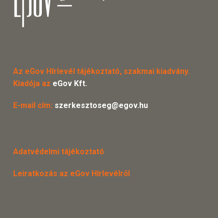
Az eGov Hírlevél tájékoztató, szakmai kiadvány.
Kiadója az
eGov Kft.
E-mail cím:
szerkesztoseg@egov.hu
Adatvédelmi tájékoztató
Leiratkozás az eGov Hírlevélről