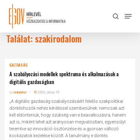
Skip
to
Menu
search
main
Close
content
Menu
Találat: szakirodalom
GAZDASÁG
A szabályozási modellek spektruma és alkalmazásuk a
digitális gazdaságban
by
redaktor
2026. július 19.
„A digitális gazdaság szabályozásáért felelős szakpolitikai
döntéshozók nehéz kérdéssel szembesülnek: nemcsak azt
kell eldönteniük, hogy szükség van-e beavatkozásra, hanem
azt is, miként lehet azt arányosan megvalósítani, egyensúlyt
teremtve az innováció ösztönzése és a gyorsan változó
kockázatok kezelése között. A tanulmány e döntés