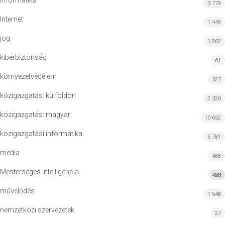
informatika
3 779
Internet
1 449
jog
1 802
kiberbiztonság
61
környezetvédelem
327
közigazgatás: külföldön
2 320
közigazgatás: magyar
10 652
közigazgatási informatika
5 781
média
488
Mesterséges Intelligencia
423
MI
művelődés
1 548
nemzetközi szervezetek
27