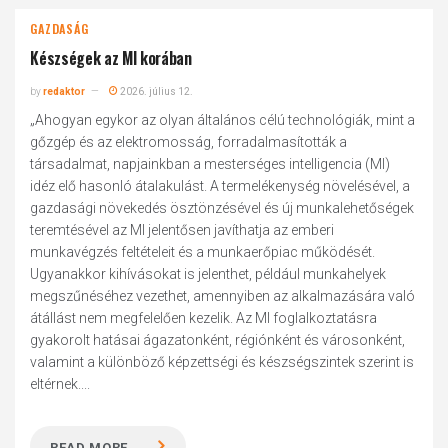
GAZDASÁG
Készségek az MI korában
by
redaktor
2026. július 12.
„Ahogyan egykor az olyan általános célú technológiák, mint a
gőzgép és az elektromosság, forradalmasították a
társadalmat, napjainkban a mesterséges intelligencia (MI)
idéz elő hasonló átalakulást. A termelékenység növelésével, a
gazdasági növekedés ösztönzésével és új munkalehetőségek
teremtésével az MI jelentősen javíthatja az emberi
munkavégzés feltételeit és a munkaerőpiac működését.
Ugyanakkor kihívásokat is jelenthet, például munkahelyek
megszűnéséhez vezethet, amennyiben az alkalmazására való
átállást nem megfelelően kezelik. Az MI foglalkoztatásra
gyakorolt hatásai ágazatonként, régiónként és városonként,
valamint a különböző képzettségi és készségszintek szerint is
eltérnek....
READ MORE