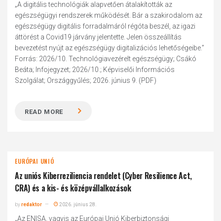
„A digitális technológiák alapvetően átalakították az
egészségügyi rendszerek működését. Bár a szakirodalom az
egészségügy digitális forradalmáról régóta beszél, az igazi
áttörést a Covid19 járvány jelentette. Jelen összeállítás
bevezetést nyújt az egészségügy digitalizációs lehetőségeibe.”
Forrás: 2026/10. Technológiavezérelt egészségügy; Csákó
Beáta; Infojegyzet; 2026/10.; Képviselői Információs
Szolgálat; Országgyűlés; 2026. június 9. (PDF)
READ MORE
EURÓPAI UNIÓ
Az uniós Kiberreziliencia rendelet (Cyber Resilience Act,
CRA) és a kis- és középvállalkozások
by
redaktor
2026. június 28.
„Az ENISA, vagyis az Európai Unió Kiberbiztonsági