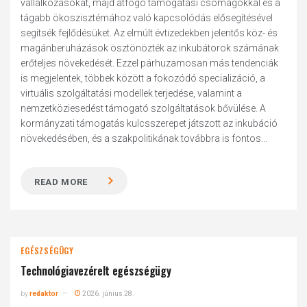
vállalkozásokat, majd átfogó támogatási csomagokkal és a
tágabb ökoszisztémához való kapcsolódás elősegítésével
segítsék fejlődésüket. Az elmúlt évtizedekben jelentős köz- és
magánberuházások ösztönözték az inkubátorok számának
erőteljes növekedését. Ezzel párhuzamosan más tendenciák
is megjelentek, többek között a fokozódó specializáció, a
virtuális szolgáltatási modellek terjedése, valamint a
nemzetköziesedést támogató szolgáltatások bővülése. A
kormányzati támogatás kulcsszerepet játszott az inkubáció
növekedésében, és a szakpolitikának továbbra is fontos...
READ MORE
EGÉSZSÉGÜGY
Technológiavezérelt egészségügy
by
redaktor
2026. június 28.