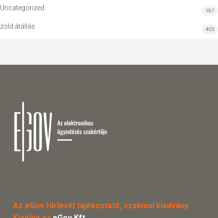
Uncategorized
197
zöld átállás
403
Az eGov Hírlevél tájékoztató, szakmai kiadvány.
Kiadója az
eGov Kft.