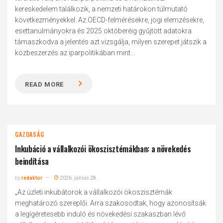
kereskedelem találkozik, a nemzeti határokon túlmutató
következményekkel. Az OECD-felmérésekre, jogi elemzésekre,
esettanulmányokra és 2025 októberéig gyűjtött adatokra
támaszkodva a jelentés azt vizsgálja, milyen szerepet játszik a
közbeszerzés az iparpolitikában mint...
READ MORE
GAZDASÁG
Inkubáció a vállalkozói ökoszisztémákban: a növekedés
beindítása
by
redaktor
2026. június 28.
„Az üzleti inkubátorok a vállalkozói ökoszisztémák
meghatározó szereplői. Arra szakosodtak, hogy azonosítsák
a legígéretesebb induló és növekedési szakaszban lévő