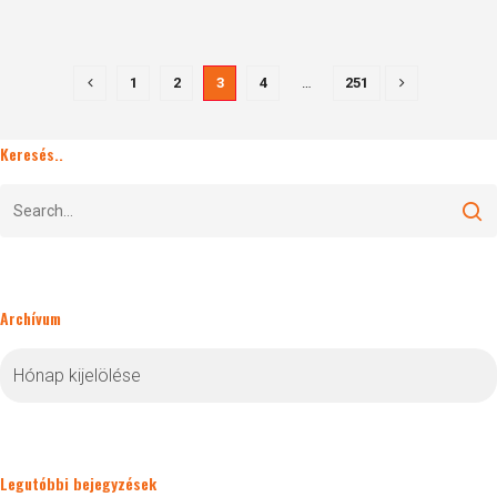
1
2
3
4
…
251
Keresés..
Archívum
Archívum
Legutóbbi bejegyzések