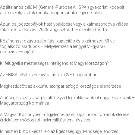
Az általános célú MI (General-Purpose AI, GPAI) gyakorlati kódexét
aláíró szolgáltatók munkacsoportjának negyedik ülése
Az uniós jogszabályok hatálybalépése vagy alkalmazandóvá válása:
főbb mérföldkövek | 2026. augusztus 1. – szeptember 15.
Közfinanszírozású számítási kapacitás és alkalmazott MI-vel
foglalkozó startupok – Mélyelemzés a lengyel MI-gyárak
ökoszisztémájáról
Ki felügyeli a mesterséges intelligenciát Magyarországon?
Az ENISA bővíti szerepvállalását a CVE Programban
Megkezdődött az akkumulátoripar átfogó, országos ellenőrzése
A hőség és szárazság miatti helyzet legkritikusabb öt napja következik –
Magyarország Kormánya
A Magyar Közlönyben megjelentek az európai uniós források elérése
érdekében módosított helyreállítási terv részletei
Miniszteri biztos készíti elő az Egészségügyi Minőségellenőrzési