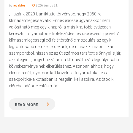
by
redaktor
2026. június 21.
„Hazánk 2020-ban iktatta törvénybe, hogy 2050-re
klímasemlegessé válik. Ennek elérése ugyanakkor nem
valósítható meg egyik napról a másikra, több évtizeden
keresztül folyamatos elköteleződést és cselekvést igényel. A
klímasemlegességi cél felé történő elmozdulás az egyik
legfontosabb nemzeti érdekünk, nem csak klímapolitikai
szempontból, hiszen ez az út számos társított előnnyel is jár,
azzal együtt, hogy hozzájárul a klímaváltozás legsúlyosabb
következményeinek elkerüléséhez. Azonban ahhoz, hogy
elérjük a célt, nyomon kell követni a folyamatokat és a
szakpolitika-alkotásban is reagálni kell azokra. Az ötödik
előrehaladási jelentés már...
READ MORE