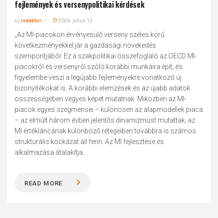
fejlemények és versenypolitikai kérdések
by
redaktor
2026. július 12.
„Az MI-piacokon érvényesülő verseny széles körű
következményekkel jár a gazdasági növekedés
szempontjából. Ez a szakpolitikai összefoglaló az OECD MI-
piacokról és versenyről szóló korábbi munkáira épít, és
figyelembe veszi a legújabb fejleményekre vonatkozó új
bizonyítékokat is. A korábbi elemzések és az újabb adatok
összességében vegyes képet mutatnak. Miközben az MI-
piacok egyes szegmensei – különösen az alapmodellek piaca
– az elmúlt három évben jelentős dinamizmust mutattak, az
MI értékláncának különböző rétegeiben továbbra is számos
strukturális kockázat áll fenn. Az MI fejlesztése és
alkalmazása átalakítja...
READ MORE