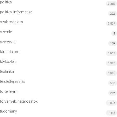
politika
2 338
politikai informatika
292
szakirodalom
2 507
szemle
4
szervezet
189
társadalom
1 963
távközlés
1 310
technika
1 916
területfejlesztés
556
történelem
212
törvények, határozatok
1 806
tudomány
1 453