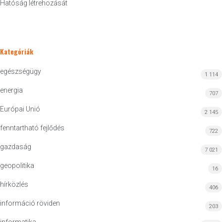
Hatóság létrehozását
Kategóriák
egészségügy
1 114
energia
707
Európai Unió
2 145
fenntartható fejlődés
722
gazdaság
7 021
geopolitika
16
hírközlés
406
információ röviden
203