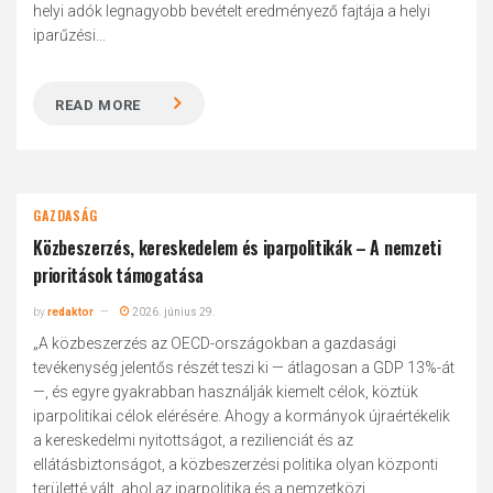
helyi adók legnagyobb bevételt eredményező fajtája a helyi
iparűzési...
READ MORE
GAZDASÁG
Közbeszerzés, kereskedelem és iparpolitikák – A nemzeti
prioritások támogatása
by
redaktor
2026. június 29.
„A közbeszerzés az OECD-országokban a gazdasági
tevékenység jelentős részét teszi ki — átlagosan a GDP 13%-át
—, és egyre gyakrabban használják kiemelt célok, köztük
iparpolitikai célok elérésére. Ahogy a kormányok újraértékelik
a kereskedelmi nyitottságot, a rezilienciát és az
ellátásbiztonságot, a közbeszerzési politika olyan központi
területté vált, ahol az iparpolitika és a nemzetközi