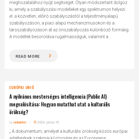
meghozatalához nyújt segítséget. Olyan módszertant dolgoz
ki, amely a szabályozási modelleket egy spektrumon helyezi
el: a közvetlen, előíró szabályozástól a teljesítményalapú
szabályozáson, a piaci alapú mechanizmusokon és a
társszabályozáson át az önszabályozás különböző formáiig.
A modellek besorolása rugalmasságuk, valamint a...
READ MORE
EURÓPAI UNIÓ
A nyilvános mesterséges intelligencia (Public AI)
megvalósítása: Hogyan mutathat utat a kulturális
örökség?
by
redaktor
2026. július 19.
„ A dokumentum, amelyet a kulturális örökség közös európai
adatterének szakmai közössége és az Europeana