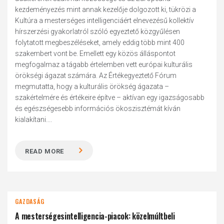
kezdeményezés mint annak kezelője dolgozott ki, tükrözi a
Kultúra a mesterséges intelligenciáért elnevezésű kollektív
hírszerzési gyakorlatról szóló egyeztető közgyűlésen
folytatott megbeszéléseket, amely eddig több mint 400
szakembert vont be. Emellett egy közös álláspontot
megfogalmaz a tágabb értelemben vett európai kulturális
örökségi ágazat számára. Az Értékegyeztető Fórum
megmutatta, hogy a kulturális örökség ágazata –
szakértelmére és értékeire építve – aktívan egy igazságosabb
és egészségesebb információs ökoszisztémát kíván
kialakítani....
READ MORE
GAZDASÁG
A mesterségesintelligencia-piacok: közelmúltbeli