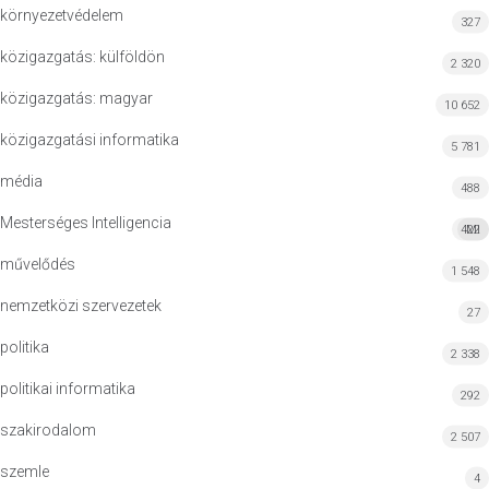
környezetvédelem
327
közigazgatás: külföldön
2 320
közigazgatás: magyar
10 652
közigazgatási informatika
5 781
média
488
Mesterséges Intelligencia
422
MI
művelődés
1 548
nemzetközi szervezetek
27
politika
2 338
politikai informatika
292
szakirodalom
2 507
szemle
4