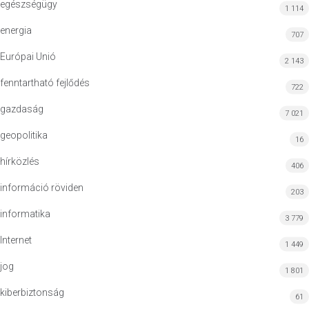
egészségügy
1 114
energia
707
Európai Unió
2 143
fenntartható fejlődés
722
gazdaság
7 021
geopolitika
16
hírközlés
406
információ röviden
203
informatika
3 779
Internet
1 449
jog
1 801
kiberbiztonság
61