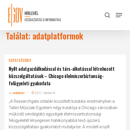
Skip
to
Menu
search
main
Close
content
Menu
Találat: adatplatformok
EGÉSZSÉGÜGY
Nyílt adatgazdálkodással és társ-alkotással létrehozott
közszolgáltatások – Chicago élelmiszerbiztonság-
felügyeleti gyakorlata
by
redaktor
2017. október 8.
„A Researchgate oldalán közzétett kutatási eredményben a
Tallini Műszaki Egyetem négy kutatója a Chicago városában
működő vendéglátó egységek élelmiszerbiztonsági
felügyeletét lényegesen hatékonyabbá tevő újszerű
közszolgáltatási gyakorlatot mutatja be. A modell a nyílt