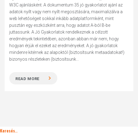
W3C ajánlásként. A dokumentum 35 jó gyakorlatot ajánl az
adatok nyílt vagy nem nyílt megosztására, maximalizálva a
web lehetőségeit sokkal inkább adatplatformként, mint
pusztán egy eszközként arra, hogy adatot A-ból B-be
juttassunk. A Jó Gyakorlatok rendelkeznek a célzott
eredmények tekintetében, azonban abban már nem, hogy
hogyan érjük el ezeket az eredményeket. A jó gyakorlatok
mindenre kitérnek az alapoktól (biztosítsunk metaadatokat!)
bizonyos részleteken (biztosítsunk...
READ MORE
Keresés..