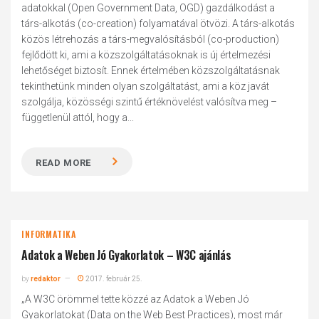
adatokkal (Open Government Data, OGD) gazdálkodást a
társ-alkotás (co-creation) folyamatával ötvözi. A társ-alkotás
közös létrehozás a társ-megvalósításból (co-production)
fejlődött ki, ami a közszolgáltatásoknak is új értelmezési
lehetőséget biztosít. Ennek értelmében közszolgáltatásnak
tekinthetünk minden olyan szolgáltatást, ami a köz javát
szolgálja, közösségi szintű értéknövelést valósítva meg –
függetlenül attól, hogy a...
READ MORE
INFORMATIKA
Adatok a Weben Jó Gyakorlatok – W3C ajánlás
by
redaktor
2017. február 25.
„A W3C örömmel tette közzé az Adatok a Weben Jó
Gyakorlatokat (Data on the Web Best Practices), most már