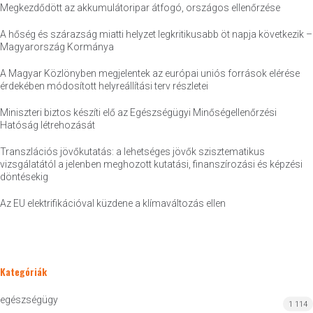
Megkezdődött az akkumulátoripar átfogó, országos ellenőrzése
A hőség és szárazság miatti helyzet legkritikusabb öt napja következik –
Magyarország Kormánya
A Magyar Közlönyben megjelentek az európai uniós források elérése
érdekében módosított helyreállítási terv részletei
Miniszteri biztos készíti elő az Egészségügyi Minőségellenőrzési
Hatóság létrehozását
Transzlációs jövőkutatás: a lehetséges jövők szisztematikus
vizsgálatától a jelenben meghozott kutatási, finanszírozási és képzési
döntésekig
Az EU elektrifikációval küzdene a klímaváltozás ellen
Kategóriák
egészségügy
1 114