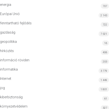
energia
707
Európai Unió
2 143
fenntartható fejlődés
722
gazdaság
7 021
geopolitika
16
hírközlés
406
információ röviden
203
informatika
3 779
Internet
1 449
jog
1 801
kiberbiztonság
61
környezetvédelem
327