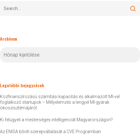
Archívum
Archívum
Legutóbbi bejegyzések
Közfinanszírozású számítási kapacitás és alkalmazott MI-vel
foglalkozó startupok – Mélyelemzés a lengyel MI-gyárak
ökoszisztémájáról
Ki felügyeli a mesterséges intelligenciát Magyarországon?
Az ENISA bővíti szerepvállalását a CVE Programban