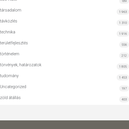
189
társadalom
1 963
távközlés
1 310
technika
1 916
területfejlesztés
556
történelem
212
törvények, határozatok
1 805
tudomány
1 453
Uncategorized
197
zöld átállás
403