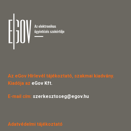
Az eGov Hírlevél tájékoztató, szakmai kiadvány.
Kiadója az
eGov Kft.
E-mail cím:
szerkesztoseg@egov.hu
Adatvédelmi tájékoztató