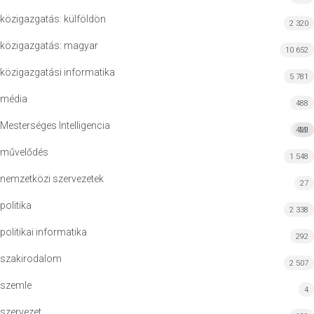
közigazgatás: külföldön
2 320
közigazgatás: magyar
10 652
közigazgatási informatika
5 781
média
488
Mesterséges Intelligencia
422
MI
művelődés
1 548
nemzetközi szervezetek
27
politika
2 338
politikai informatika
292
szakirodalom
2 507
szemle
4
szervezet