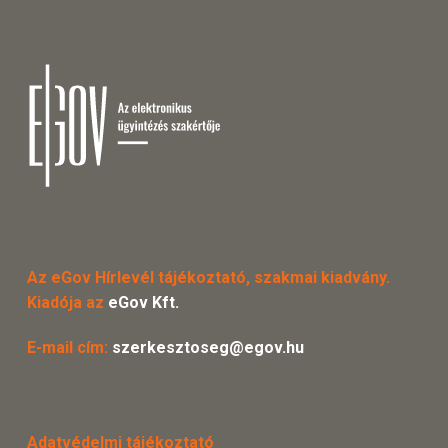
Az eGov Hírlevél tájékoztató, szakmai kiadvány.
Kiadója az
eGov Kft.
E-mail cím:
szerkesztoseg@egov.hu
Adatvédelmi tájékoztató