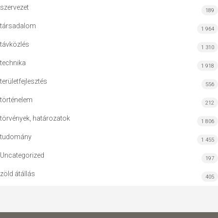
szervezet
189
társadalom
1 964
távközlés
1 310
technika
1 918
területfejlesztés
556
történelem
212
törvények, határozatok
1 806
tudomány
1 455
Uncategorized
197
zöld átállás
405