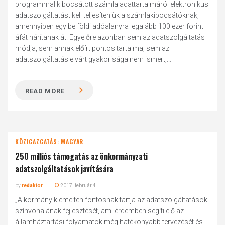
programmal kibocsátott számla adattartalmáról elektronikus
adatszolgáltatást kell teljesíteniük a számlakibocsátóknak,
amennyiben egy belföldi adóalanyra legalább 100 ezer forint
áfát hárítanak át. Egyelőre azonban sem az adatszolgáltatás
módja, sem annak előírt pontos tartalma, sem az
adatszolgáltatás elvárt gyakorisága nem ismert,...
READ MORE
KÖZIGAZGATÁS: MAGYAR
250 milliós támogatás az önkormányzati
adatszolgáltatások javítására
by
redaktor
2017. február 4.
„A kormány kiemelten fontosnak tartja az adatszolgáltatások
színvonalának fejlesztését, ami érdemben segíti elő az
államháztartási folyamatok még hatékonyabb tervezését és