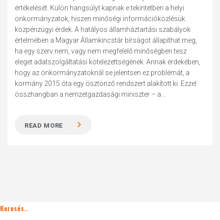
értékelését. Külön hangsúlyt kapnak e tekintetben a helyi
önkormányzatok, hiszen minőségi információközlésük
közpénzügyi érdek. A hatályos államháztartási szabályok
értelmében a Magyar Államkincstár bírságot állapíthat meg,
ha egy szerv nem, vagy nem megfelelő minőségben tesz
eleget adatszolgáltatási kötelezettségének. Annak érdekében,
hogy az önkormányzatoknál se jelentsen ez problémát, a
kormány 2015 óta egy ösztönző rendszert alakított ki. Ezzel
összhangban a nemzetgazdasági miniszter – a...
READ MORE
Keresés..