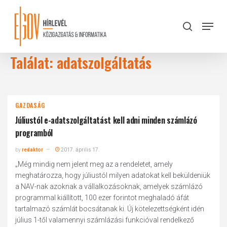
Skip
to
Menu
search
main
Close
content
Menu
Találat: adatszolgáltatás
GAZDASÁG
Júliustól e-adatszolgáltatást kell adni minden számlázó
programból
by
redaktor
2017. április 17.
„Még mindig nem jelent meg az a rendeletet, amely
meghatározza, hogy júliustól milyen adatokat kell beküldeniük
a NAV-nak azoknak a vállalkozásoknak, amelyek számlázó
programmal kiállított, 100 ezer forintot meghaladó áfát
tartalmazó számlát bocsátanak ki. Új kötelezettségként idén
július 1-től valamennyi számlázási funkcióval rendelkező