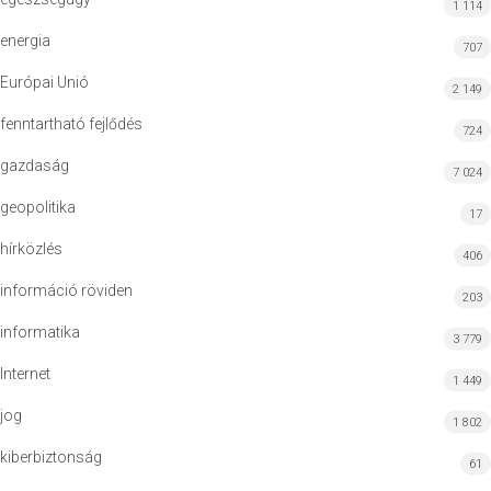
1 114
energia
707
Európai Unió
2 149
fenntartható fejlődés
724
gazdaság
7 024
geopolitika
17
hírközlés
406
információ röviden
203
informatika
3 779
Internet
1 449
jog
1 802
kiberbiztonság
61