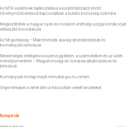
Az MTA vezetőinek tájékoztatása a kutatóhálózatot érintő
törvénymódosítással kapcsolatban a kutatói közösség számára
Megkezdődtek a magyar nyelv és irodalom érettségi vizsga korrekcióját
előkészítő konzultációk
Az MI-gazdaság – Makrotrendek, iparági átrendeződések és
kormányzási kihívások
Mesterséges intelligencia a pénzügyekben, a számvitelben és az üzleti
menedzsmentben – Magyarországi és romániai alkalmazások és
kihívások
Kormányzati honlap indult mihivatal.gov.hu címen!
Végre térképen is lehet látni a fokozottan védett területeket
Kategóriák
egészségügy