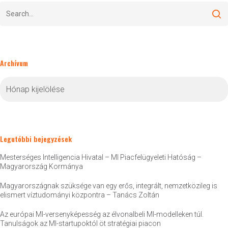
Archívum
Archívum
Legutóbbi bejegyzések
Mesterséges Intelligencia Hivatal – MI Piacfelügyeleti Hatóság –
Magyarország Kormánya
Magyarországnak szüksége van egy erős, integrált, nemzetközileg is
elismert víztudományi központra – Tanács Zoltán
Az európai MI-versenyképesség az élvonalbeli MI-modelleken túl.
Tanulságok az MI-startupoktól öt stratégiai piacon