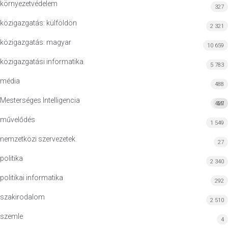
környezetvédelem
327
közigazgatás: külföldön
2 321
közigazgatás: magyar
10 659
közigazgatási informatika
5 783
média
488
Mesterséges Intelligencia
427
MI
művelődés
1 549
nemzetközi szervezetek
27
politika
2 340
politikai informatika
292
szakirodalom
2 510
szemle
4