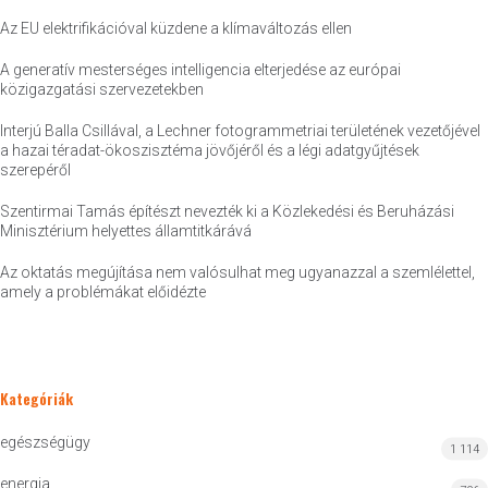
Az EU elektrifikációval küzdene a klímaváltozás ellen
A generatív mesterséges intelligencia elterjedése az európai
közigazgatási szervezetekben
Interjú Balla Csillával, a Lechner fotogrammetriai területének vezetőjével
a hazai téradat-ökoszisztéma jövőjéről és a légi adatgyűjtések
szerepéről
Szentirmai Tamás építészt nevezték ki a Közlekedési és Beruházási
Minisztérium helyettes államtitkárává
Az oktatás megújítása nem valósulhat meg ugyanazzal a szemlélettel,
amely a problémákat előidézte
Kategóriák
egészségügy
1 114
energia