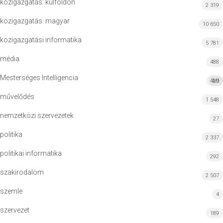
közigazgatás: külföldön
2 319
közigazgatás: magyar
10 650
közigazgatási informatika
5 781
média
488
Mesterséges Intelligencia
420
MI
művelődés
1 548
nemzetközi szervezetek
27
politika
2 337
politikai informatika
292
szakirodalom
2 507
szemle
4
szervezet
189