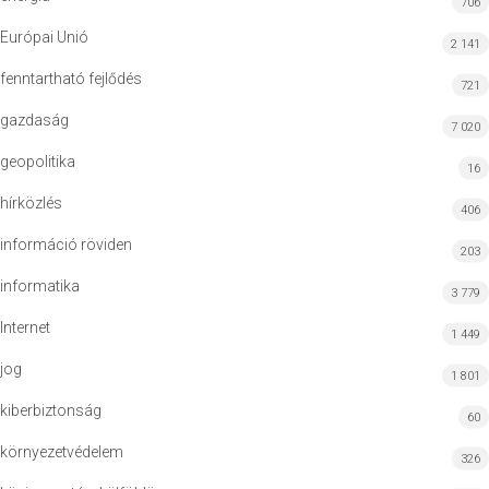
706
Európai Unió
2 141
fenntartható fejlődés
721
gazdaság
7 020
geopolitika
16
hírközlés
406
információ röviden
203
informatika
3 779
Internet
1 449
jog
1 801
kiberbiztonság
60
környezetvédelem
326