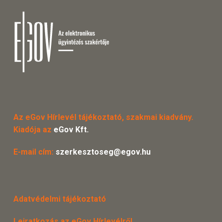
Az eGov Hírlevél tájékoztató, szakmai kiadvány.
Kiadója az
eGov Kft.
E-mail cím:
szerkesztoseg@egov.hu
Adatvédelmi tájékoztató
Leiratkozás az eGov Hírlevélről