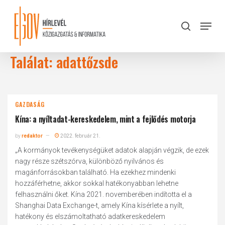
Skip
to
Menu
search
main
Close
content
Menu
Találat: adattőzsde
GAZDASÁG
Kína: a nyíltadat-kereskedelem, mint a fejlődés motorja
by
redaktor
2022. február 21.
„A kormányok tevékenységüket adatok alapján végzik, de ezek
nagy része szétszórva, különböző nyilvános és
magánforrásokban található. Ha ezekhez mindenki
hozzáférhetne, akkor sokkal hatékonyabban lehetne
felhasználni őket. Kína 2021. novemberében indította el a
Shanghai Data Exchange-t, amely Kína kísérlete a nyílt,
hatékony és elszámoltatható adatkereskedelem