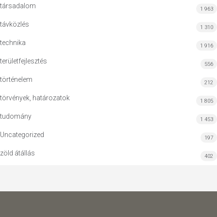
társadalom
1 963
távközlés
1 310
technika
1 916
területfejlesztés
556
történelem
212
törvények, határozatok
1 805
tudomány
1 453
Uncategorized
197
zöld átállás
402