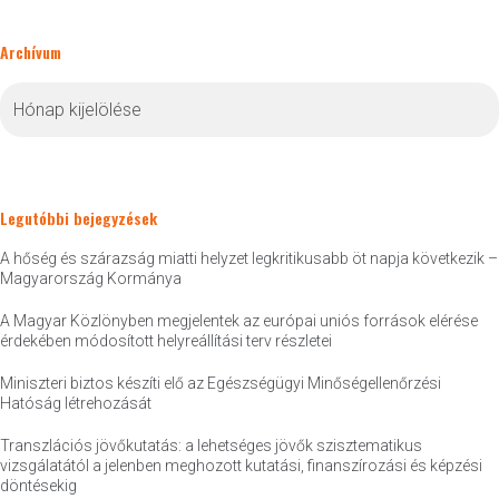
Archívum
Archívum
Legutóbbi bejegyzések
A hőség és szárazság miatti helyzet legkritikusabb öt napja következik –
Magyarország Kormánya
A Magyar Közlönyben megjelentek az európai uniós források elérése
érdekében módosított helyreállítási terv részletei
Miniszteri biztos készíti elő az Egészségügyi Minőségellenőrzési
Hatóság létrehozását
Transzlációs jövőkutatás: a lehetséges jövők szisztematikus
vizsgálatától a jelenben meghozott kutatási, finanszírozási és képzési
döntésekig