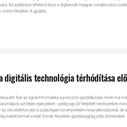
ára. Az adatbázis lehetővé teszi a digitalizált magyar vonatkozású szell
nline felületen. A gyűjtés...
digitális technológia térhódítása elő
ítása elől. Bár az agrárinformatika a precíziós gazdálkodás révén ma má
nálja ki azt teljes egészében - pedig egy jól felépített rendszerben mi
z okostelefon jelzi a szükséges növényvédelmi beavatkozásokat, de ar
ég mellett termeli a tejet. Ennek fényében gazdaságilag jobb döntéseket