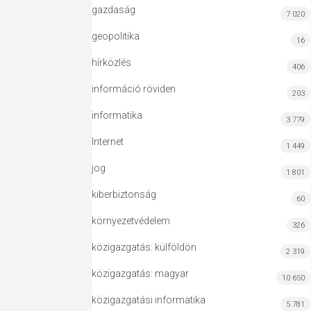
gazdaság
7 020
geopolitika
16
hírközlés
406
információ röviden
203
informatika
3 779
Internet
1 449
jog
1 801
kiberbiztonság
60
környezetvédelem
326
közigazgatás: külföldön
2 319
közigazgatás: magyar
10 650
közigazgatási informatika
5 781