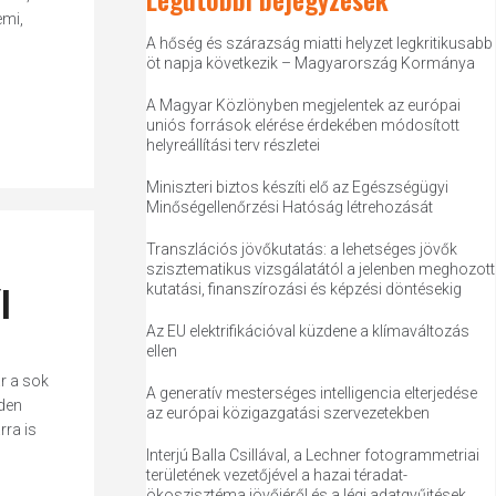
emi,
A hőség és szárazság miatti helyzet legkritikusabb
öt napja következik – Magyarország Kormánya
A Magyar Közlönyben megjelentek az európai
uniós források elérése érdekében módosított
helyreállítási terv részletei
Miniszteri biztos készíti elő az Egészségügyi
Minőségellenőrzési Hatóság létrehozását
Transzlációs jövőkutatás: a lehetséges jövők
szisztematikus vizsgálatától a jelenben meghozott
l
kutatási, finanszírozási és képzési döntésekig
Az EU elektrifikációval küzdene a klímaváltozás
ellen
r a sok
A generatív mesterséges intelligencia elterjedése
nden
az európai közigazgatási szervezetekben
ra is
Interjú Balla Csillával, a Lechner fotogrammetriai
területének vezetőjével a hazai téradat-
ökoszisztéma jövőjéről és a légi adatgyűjtések