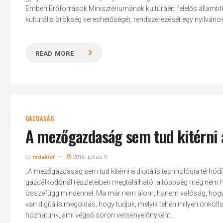
Emberi Erőforrások Minisztériumának kultúráért felelős államtitk
kulturális örökség kereshetőségét, rendszerezését egy nyilvános o
READ MORE
Hit enter to search or ESC to close
GAZDASÁG
A mezőgazdaság sem tud kitérni a 
by
redaktor
2016. július 9.
„A mezőgazdaság sem tud kitérni a digitális technológia térhód
gazdálkodónál részleteiben megtalálható, a többség még nem hasz
összefügg mindennel. Ma már nem álom, hanem valóság, hogy a
van digitális megoldás, hogy tudjuk, melyik tehén milyen önkölts
hozhatunk, ami végső soron versenyelőnyként...