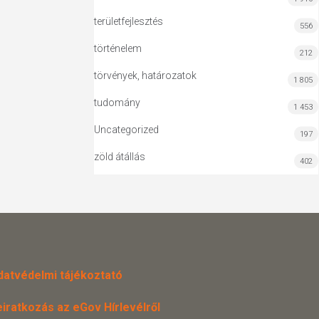
területfejlesztés
556
történelem
212
törvények, határozatok
1 805
tudomány
1 453
Uncategorized
197
zöld átállás
402
datvédelmi tájékoztató
eiratkozás az eGov Hírlevélről