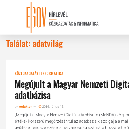
Skip
to
main
content
Találat: adatvilág
KÖZIGAZGATÁSI INFORMATIKA
Megújult a Magyar Nemzeti Digit
adatbázisa
by
redaktor
2016. július 13.
„Megújult a Magyar Nemzeti Digitális Archívum (MaNDA) központi ad
értékek korszerű megőrzésén túl az adatbázis kiszolgálja a mai 
gyűjtése, rendszerezése, a nyilvánosság számára hozzáférhetővé té