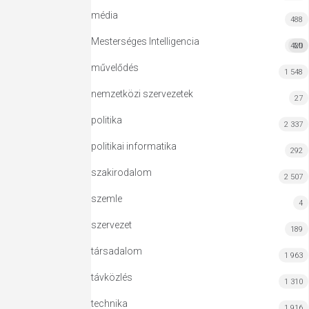
média
488
Mesterséges Intelligencia
420
MI
művelődés
1 548
nemzetközi szervezetek
27
politika
2 337
politikai informatika
292
szakirodalom
2 507
szemle
4
szervezet
189
társadalom
1 963
távközlés
1 310
technika
1 916