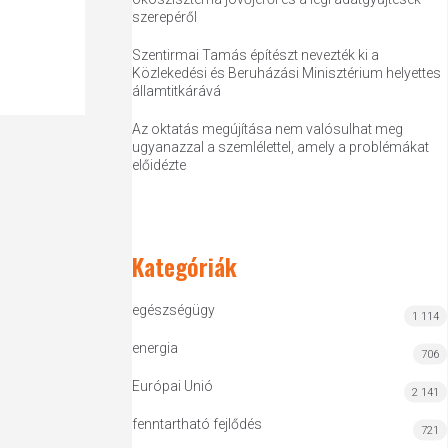
szerepéről
Szentirmai Tamás építészt nevezték ki a
Közlekedési és Beruházási Minisztérium helyettes
államtitkárává
Az oktatás megújítása nem valósulhat meg
ugyanazzal a szemlélettel, amely a problémákat
előidézte
Kategóriák
egészségügy
1 114
energia
706
Európai Unió
2 141
fenntartható fejlődés
721