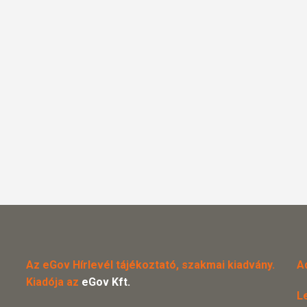
Az eGov Hírlevél tájékoztató, szakmai kiadvány.
A
Kiadója az
eGov Kft.
L