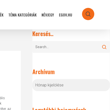
ÉK
TÉMA KATEGÓRIÁK
NÉVJEGY
EGOV.HU
search
Keresés..
Archívum
Archívum
ális
k
Legutóbbi bejegyzések
éter, az