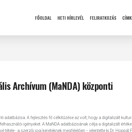
FŐOLDAL
HETI HÍRLEVÉL
FELIRATKOZÁS
CÍMK
ális Archívum (MaNDA) központi
atbázisa. A fejlesztés fő célkitűzése az volt, hogy a digitalizált kultur
felhasználói igényeket. A MaNDA adatbázisának célja a digitalizált értéke
tele - a szerzői jogi kereteknek megfelelően -- jelentette ki Dr. Hoppál P