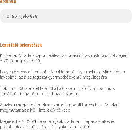
Archívum
Archívum
Legutóbbi bejegyzések
Ki fizeti az MI adatközpont építési láz óriási infrastrukturális költségeit?
– 2026. augusztus 10.
Legyen élmény a tanulás! – Az Oktatási és Gyermekügyi Minisztérium
javaslatai az alsó tagozat gyermekközpontú megújítására
Több mint 60 konkrét tételből áll a 6 ezer milliárd forintos uniós
forrásból megvalósuló beruházások listája
A színek mögött számok, a számok mögött történetek – Mindent
megmutatnak a KSH interaktív térképei
Megjelent a NIS2 Whitepaper újabb kiadása – Tapasztalatok és
javaslatok az elmúlt másfél év gyakorlata alapján