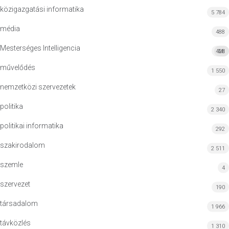
közigazgatási informatika
5 784
média
488
Mesterséges Intelligencia
428
MI
művelődés
1 550
nemzetközi szervezetek
27
politika
2 340
politikai informatika
292
szakirodalom
2 511
szemle
4
szervezet
190
társadalom
1 966
távközlés
1 310