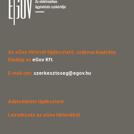
Az eGov Hírlevél tájékoztató, szakmai kiadvány.
Kiadója az
eGov Kft.
E-mail cím:
szerkesztoseg@egov.hu
Adatvédelmi tájékoztató
Leiratkozás az eGov Hírlevélről