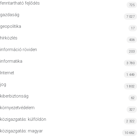
fenntartható fejlődés
725
gazdaság
7 027
geopolitika
17
hírközlés
406
információ röviden
203
informatika
3 780
Internet
1 449
jog
1 802
kiberbiztonság
62
környezetvédelem
327
közigazgatás: külföldön
2 322
közigazgatás: magyar
10 662