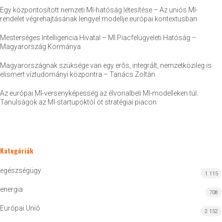
Egy központosított nemzeti MI-hatóság létesítése – Az uniós MI-
rendelet végrehajtásának lengyel modellje európai kontextusban
Mesterséges Intelligencia Hivatal – MI Piacfelügyeleti Hatóság –
Magyarország Kormánya
Magyarországnak szüksége van egy erős, integrált, nemzetközileg is
elismert víztudományi központra – Tanács Zoltán
Az európai MI-versenyképesség az élvonalbeli MI-modelleken túl.
Tanulságok az MI-startupoktól öt stratégiai piacon
Kategóriák
egészségügy
1 115
energia
708
Európai Unió
2 152