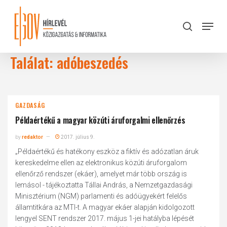
Skip
to
Menu
search
main
Close
content
Menu
Találat: adóbeszedés
GAZDASÁG
Példaértékű a magyar közúti áruforgalmi ellenőrzés
by
redaktor
2017. július 9.
„Példaértékű és hatékony eszköz a fiktív és adózatlan áruk
kereskedelme ellen az elektronikus közúti áruforgalom
ellenőrző rendszer (ekáer), amelyet már több ország is
lemásol - tájékoztatta Tállai András, a Nemzetgazdasági
Minisztérium (NGM) parlamenti és adóügyekért felelős
államtitkára az MTI-t. A magyar ekáer alapján kidolgozott
lengyel SENT rendszer 2017. május 1-jei hatályba lépését