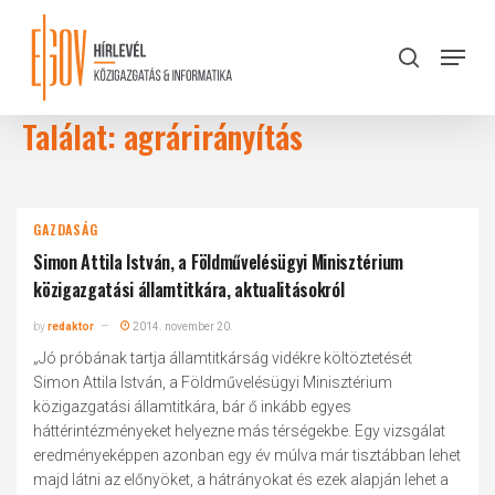
Skip
to
Menu
search
main
Close
content
Menu
Találat: agrárirányítás
GAZDASÁG
Simon Attila István, a Földművelésügyi Minisztérium
közigazgatási államtitkára, aktualitásokról
by
redaktor
2014. november 20.
„Jó próbának tartja államtitkárság vidékre költöztetését
Simon Attila István, a Földművelésügyi Minisztérium
közigazgatási államtitkára, bár ő inkább egyes
háttérintézményeket helyezne más térségekbe. Egy vizsgálat
eredményeképpen azonban egy év múlva már tisztábban lehet
majd látni az előnyöket, a hátrányokat és ezek alapján lehet a