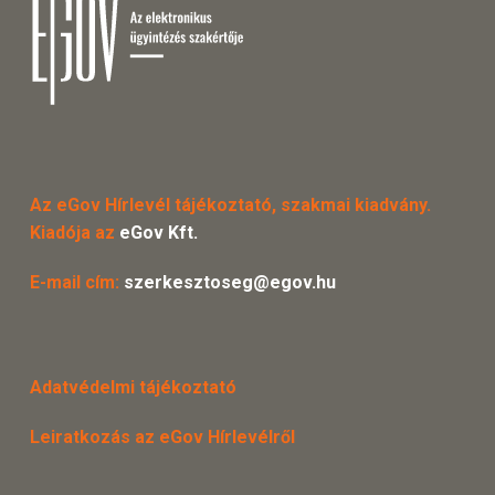
Az eGov Hírlevél tájékoztató, szakmai kiadvány.
Kiadója az
eGov Kft.
E-mail cím:
szerkesztoseg@egov.hu
Adatvédelmi tájékoztató
Leiratkozás az eGov Hírlevélről