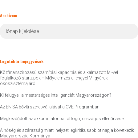
Archívum
Archívum
Legutóbbi bejegyzések
Közfinanszírozású számítási kapacitás és alkalmazott MI-vel
foglalkozó startupok – Mélyelemzés a lengyel MI-gyárak
ökoszisztémájáról
Ki felügyeli a mesterséges intelligenciát Magyarországon?
Az ENISA bővíti szerepvállalását a CVE Programban
Megkezdődött az akkumulátoripar átfogó, országos ellenőrzése
A hőség és szárazság miatti helyzet legkritikusabb öt napja következik –
Magyarország Kormánya