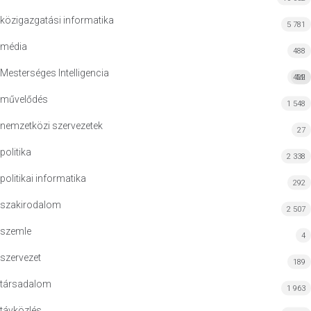
közigazgatási informatika
5 781
média
488
Mesterséges Intelligencia
422
MI
művelődés
1 548
nemzetközi szervezetek
27
politika
2 338
politikai informatika
292
szakirodalom
2 507
szemle
4
szervezet
189
társadalom
1 963
távközlés