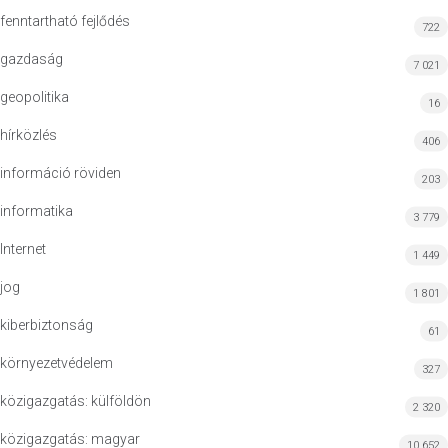
fenntartható fejlődés
722
gazdaság
7 021
geopolitika
16
hírközlés
406
információ röviden
203
informatika
3 779
Internet
1 449
jog
1 801
kiberbiztonság
61
környezetvédelem
327
közigazgatás: külföldön
2 320
közigazgatás: magyar
10 652