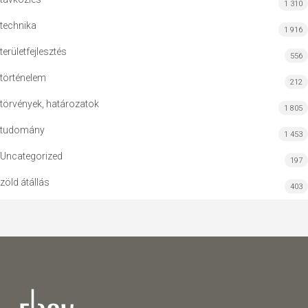
1 310
technika
1 916
területfejlesztés
556
történelem
212
törvények, határozatok
1 805
tudomány
1 453
Uncategorized
197
zöld átállás
403