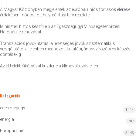
A Magyar Közlönyben megjelentek az európai uniós források elérése
érdekében módosított helyreállítási terv részletei
Miniszteri biztos készíti elő az Egészségügyi Minőségellenőrzési
Hatóság létrehozását
Transzlációs jövőkutatás: a lehetséges jövők szisztematikus
vizsgálatától a jelenben meghozott kutatási, finanszírozási és képzési
döntésekig
Az EU elektrifikációval küzdene a klímaváltozás ellen
Kategóriák
egészségügy
1 114
energia
707
Európai Unió
2 143