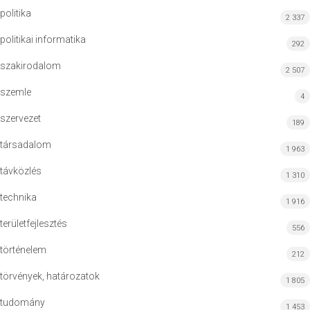
politika
2 337
politikai informatika
292
szakirodalom
2 507
szemle
4
szervezet
189
társadalom
1 963
távközlés
1 310
technika
1 916
területfejlesztés
556
történelem
212
törvények, határozatok
1 805
tudomány
1 453