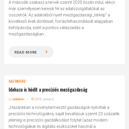
A második szakasz a tervek szerint 2020 őszén indul, ekkor
már személyesen keresik fel az adatszolgáltatókat az
összeírók. Az adatokból nyert mezőgazdasági „térkép” a
következő évek döntéseit, forrásfelhasználását alapjaiban
befolyásolja, ezért a pontos válaszadás a
mezőgazdaságban...
READ MORE
GAZDASÁG
Idehaza is hódít a precíziós mezőgazdaság
by
redaktor
2019. június 2.
„Hazánkban a növénytermesztő gazdaságok nyitottak a
precíziós technológiákra, saját bevallásuk szerint 23 százalék
jelenleg is precíziós gazdálkodást folytat (azaz modern
technológiákat és digitális eszközöket használ a