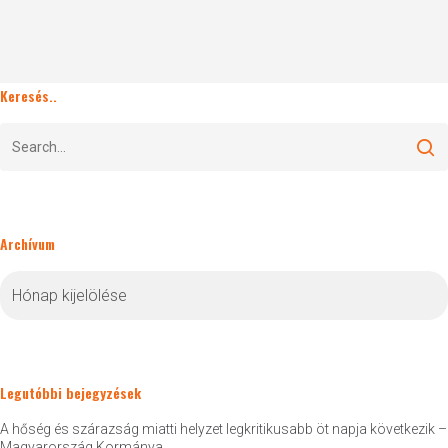
Keresés..
Archívum
Archívum
Legutóbbi bejegyzések
A hőség és szárazság miatti helyzet legkritikusabb öt napja következik –
Magyarország Kormánya