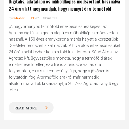
Digitális, adatalapú és műholdképes módszertant használva
24 óra alatt megmondják, hogy mennyit ér a termőföld
by
redaktor
2018. február 18.
„A hagyományos termőföld értékbecsléshez képest az
Agrotax digitális, bigdata alapú és műholdképes módszertant
használ. A 150 éves aranykorona mérés helyett a korszerűbb
D-e-Meter rendszert alkalmazzák. A hivatalos értékbecslésüket
24 órán belül kézhez kapja a föld tulajdonosa. Sáhó Ákos, az
Agrotax Kft. ügyvezetője elmondta, hogy a termőföld árak
emelkedése töretlen, ez a trend a rendszerváltás óta
folyamatos, és a szakember úgy látja, hogy a jövőben is
folytatódni fog. A termőföld árakról már harmadik
alkalommal adtak ki kiadványt, a 2017-es Agrotax Iránytű egy
teljes...
READ MORE