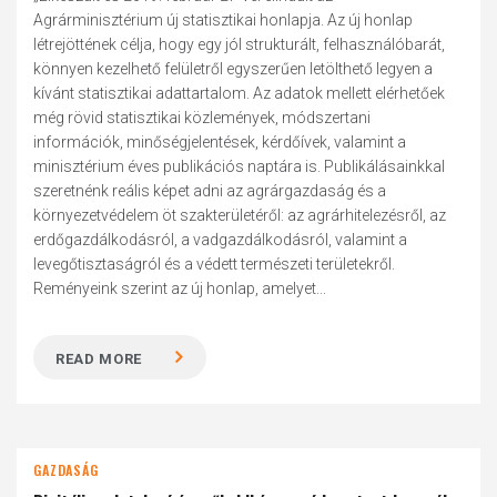
Agrárminisztérium új statisztikai honlapja. Az új honlap
létrejöttének célja, hogy egy jól strukturált, felhasználóbarát,
könnyen kezelhető felületről egyszerűen letölthető legyen a
kívánt statisztikai adattartalom. Az adatok mellett elérhetőek
még rövid statisztikai közlemények, módszertani
információk, minőségjelentések, kérdőívek, valamint a
minisztérium éves publikációs naptára is. Publikálásainkkal
szeretnénk reális képet adni az agrárgazdaság és a
környezetvédelem öt szakterületéről: az agrárhitelezésről, az
erdőgazdálkodásról, a vadgazdálkodásról, valamint a
levegőtisztaságról és a védett természeti területekről.
Reményeink szerint az új honlap, amelyet...
READ MORE
GAZDASÁG