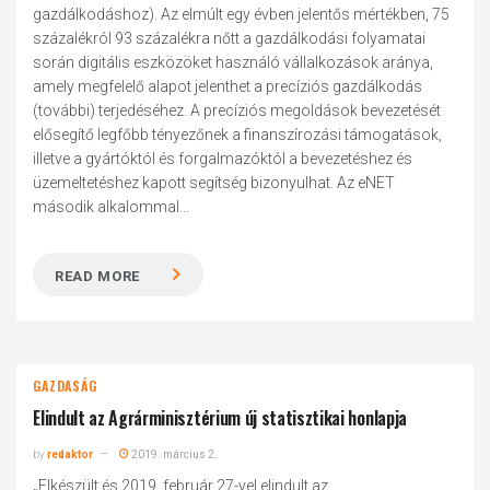
gazdálkodáshoz). Az elmúlt egy évben jelentős mértékben, 75
százalékról 93 százalékra nőtt a gazdálkodási folyamatai
során digitális eszközöket használó vállalkozások aránya,
amely megfelelő alapot jelenthet a precíziós gazdálkodás
(további) terjedéséhez. A precíziós megoldások bevezetését
elősegítő legfőbb tényezőnek a finanszírozási támogatások,
illetve a gyártóktól és forgalmazóktól a bevezetéshez és
üzemeltetéshez kapott segítség bizonyulhat. Az eNET
második alkalommal...
READ MORE
GAZDASÁG
Elindult az Agrárminisztérium új statisztikai honlapja
by
redaktor
2019. március 2.
„Elkészült és 2019. február 27-vel elindult az