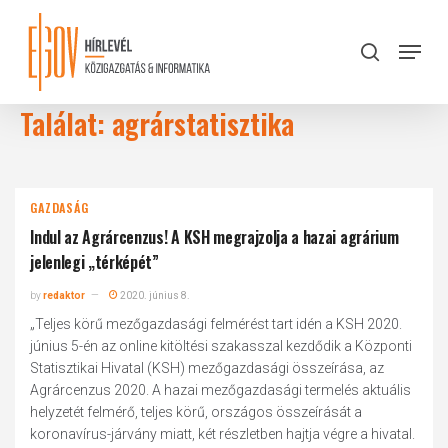
Skip
to
Menu
search
main
Close
content
Menu
Találat: agrárstatisztika
GAZDASÁG
Indul az Agrárcenzus! A KSH megrajzolja a hazai agrárium
jelenlegi „térképét”
by
redaktor
2020. június 8.
„Teljes körű mezőgazdasági felmérést tart idén a KSH 2020.
június 5-én az online kitöltési szakasszal kezdődik a Központi
Statisztikai Hivatal (KSH) mezőgazdasági összeírása, az
Agrárcenzus 2020. A hazai mezőgazdasági termelés aktuális
helyzetét felmérő, teljes körű, országos összeírását a
koronavírus-járvány miatt, két részletben hajtja végre a hivatal.