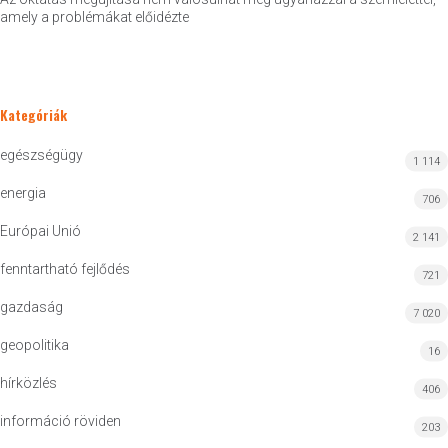
amely a problémákat előidézte
Kategóriák
egészségügy
1 114
energia
706
Európai Unió
2 141
fenntartható fejlődés
721
gazdaság
7 020
geopolitika
16
hírközlés
406
információ röviden
203