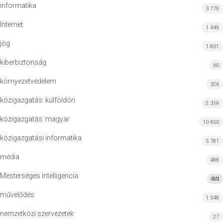
informatika
3 779
Internet
1 449
jog
1 801
kiberbiztonság
60
környezetvédelem
326
közigazgatás: külföldön
2 319
közigazgatás: magyar
10 650
közigazgatási informatika
5 781
média
488
Mesterséges Intelligencia
420
MI
művelődés
1 548
nemzetközi szervezetek
27