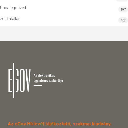
Uncategorized
197
zöld átállás
402
Az eGov Hírlevél tájékoztató, szakmai kiadvány.