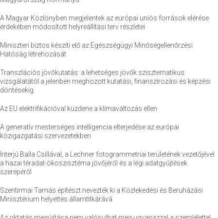
A Magyar Közlönyben megjelentek az európai uniós források elérése
érdekében módosított helyreállítási terv részletei
Miniszteri biztos készíti elő az Egészségügyi Minőségellenőrzési
Hatóság létrehozását
Transzlációs jövőkutatás: a lehetséges jövők szisztematikus
vizsgálatától a jelenben meghozott kutatási, finanszírozási és képzési
döntésekig
Az EU elektrifikációval küzdene a klímaváltozás ellen
A generatív mesterséges intelligencia elterjedése az európai
közigazgatási szervezetekben
Interjú Balla Csillával, a Lechner fotogrammetriai területének vezetőjével
a hazai téradat-ökoszisztéma jövőjéről és a légi adatgyűjtések
szerepéről
Szentirmai Tamás építészt nevezték ki a Közlekedési és Beruházási
Minisztérium helyettes államtitkárává
Az oktatás megújítása nem valósulhat meg ugyanazzal a szemlélettel,