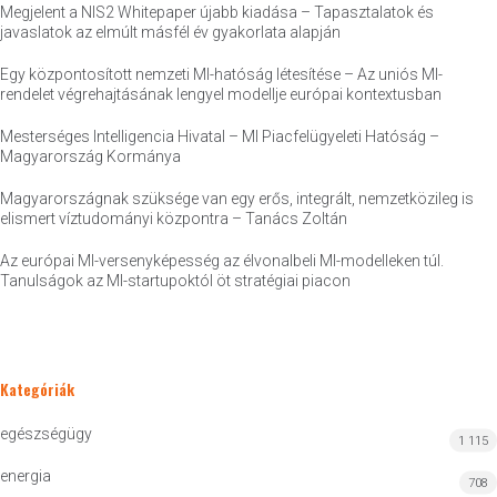
Megjelent a NIS2 Whitepaper újabb kiadása – Tapasztalatok és
javaslatok az elmúlt másfél év gyakorlata alapján
Egy központosított nemzeti MI-hatóság létesítése – Az uniós MI-
rendelet végrehajtásának lengyel modellje európai kontextusban
Mesterséges Intelligencia Hivatal – MI Piacfelügyeleti Hatóság –
Magyarország Kormánya
Magyarországnak szüksége van egy erős, integrált, nemzetközileg is
elismert víztudományi központra – Tanács Zoltán
Az európai MI-versenyképesség az élvonalbeli MI-modelleken túl.
Tanulságok az MI-startupoktól öt stratégiai piacon
Kategóriák
egészségügy
1 115
energia
708