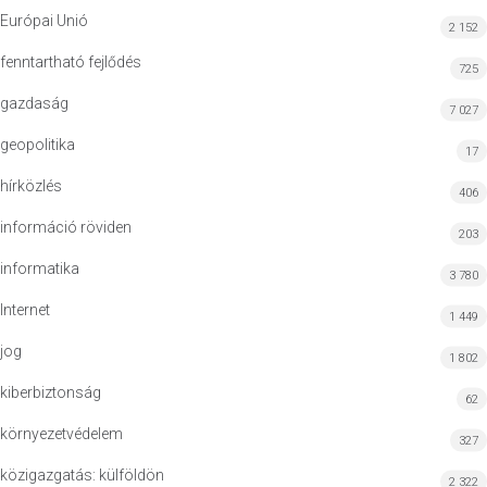
Európai Unió
2 152
fenntartható fejlődés
725
gazdaság
7 027
geopolitika
17
hírközlés
406
információ röviden
203
informatika
3 780
Internet
1 449
jog
1 802
kiberbiztonság
62
környezetvédelem
327
közigazgatás: külföldön
2 322