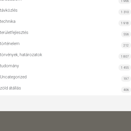
1 966
távközlés
1 310
technika
1 918
területfejlesztés
556
történelem
212
törvények, határozatok
1 807
tudomány
1 455
Uncategorized
197
zöld átállás
406