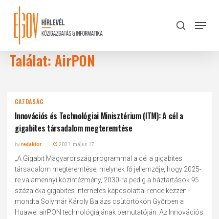
Skip
to
Menu
search
main
Close
content
Menu
Találat: AirPON
GAZDASÁG
Innovációs és Technológiai Minisztérium (ITM): A cél a
gigabites társadalom megteremtése
by
redaktor
2021. május 17.
„A Gigabit Magyarország programmal a cél a gigabites
társadalom megteremtése, melynek fő jellemzője, hogy 2025-
re valamennyi közintézmény, 2030-ra pedig a háztartások 95
százaléka gigabites internetes kapcsolattal rendelkezzen -
mondta Solymár Károly Balázs csütörtökön Győrben a
Huawei airPON technológiájának bemutatóján. Az Innovációs