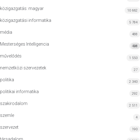
közigazgatás: magyar
10 662
közigazgatási informatika
5 784
média
488
Mesterséges Intelligencia
428
MI
művelődés
1 550
nemzetközi szervezetek
27
politika
2 340
politikai informatika
292
szakirodalom
2 511
szemle
4
szervezet
190
társadalom