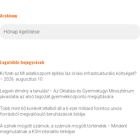
Archívum
Archívum
Legutóbbi bejegyzések
Ki fizeti az MI adatközpont építési láz óriási infrastrukturális költségeit?
– 2026. augusztus 10.
Legyen élmény a tanulás! – Az Oktatási és Gyermekügyi Minisztérium
javaslatai az alsó tagozat gyermekközpontú megújítására
Több mint 60 konkrét tételből áll a 6 ezer milliárd forintos uniós
forrásból megvalósuló beruházások listája
A színek mögött számok, a számok mögött történetek – Mindent
megmutatnak a KSH interaktív térképei