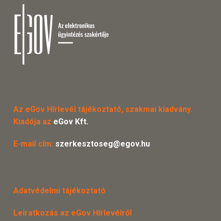
Az eGov Hírlevél tájékoztató, szakmai kiadvány.
Kiadója az
eGov Kft.
E-mail cím:
szerkesztoseg@egov.hu
Adatvédelmi tájékoztató
Leiratkozás az eGov Hírlevélről