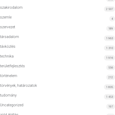
szakirodalom
2 507
szemle
4
szervezet
189
társadalom
1 963
távközlés
1 310
technika
1 916
területfejlesztés
556
történelem
212
törvények, határozatok
1 805
tudomány
1 453
Uncategorized
197
zöld átállás