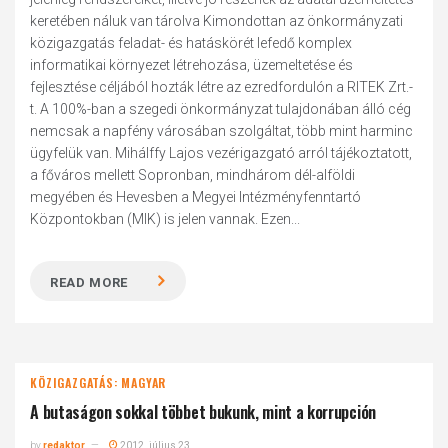
keretében náluk van tárolva Kimondottan az önkormányzati
közigazgatás feladat- és hatáskörét lefedő komplex
informatikai környezet létrehozása, üzemeltetése és
fejlesztése céljából hozták létre az ezredfordulón a RITEK Zrt.-
t. A 100%-ban a szegedi önkormányzat tulajdonában álló cég
nemcsak a napfény városában szolgáltat, több mint harminc
ügyfelük van. Mihálffy Lajos vezérigazgató arról tájékoztatott,
a főváros mellett Sopronban, mindhárom dél-alföldi
megyében és Hevesben a Megyei Intézményfenntartó
Központokban (MIK) is jelen vannak. Ezen...
READ MORE
KÖZIGAZGATÁS: MAGYAR
A butaságon sokkal többet bukunk, mint a korrupción
by
redaktor
2012. július 23.