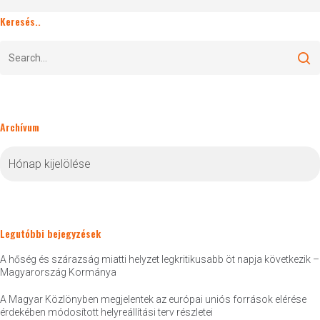
Keresés..
Archívum
Archívum
Legutóbbi bejegyzések
A hőség és szárazság miatti helyzet legkritikusabb öt napja következik –
Magyarország Kormánya
A Magyar Közlönyben megjelentek az európai uniós források elérése
érdekében módosított helyreállítási terv részletei