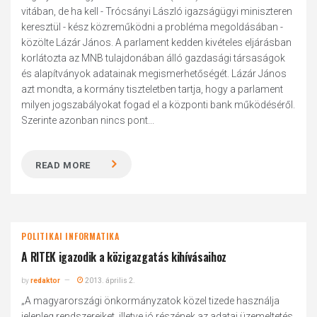
vitában, de ha kell - Trócsányi László igazságügyi miniszteren
keresztül - kész közreműködni a probléma megoldásában -
közölte Lázár János. A parlament kedden kivételes eljárásban
korlátozta az MNB tulajdonában álló gazdasági társaságok
és alapítványok adatainak megismerhetőségét. Lázár János
azt mondta, a kormány tiszteletben tartja, hogy a parlament
milyen jogszabályokat fogad el a központi bank működéséről.
Szerinte azonban nincs pont...
READ MORE
POLITIKAI INFORMATIKA
A RITEK igazodik a közigazgatás kihívásaihoz
by
redaktor
2013. április 2.
„A magyarországi önkormányzatok közel tizede használja
jelenleg rendszereiket, illetve jó részének az adatai üzemeltetés