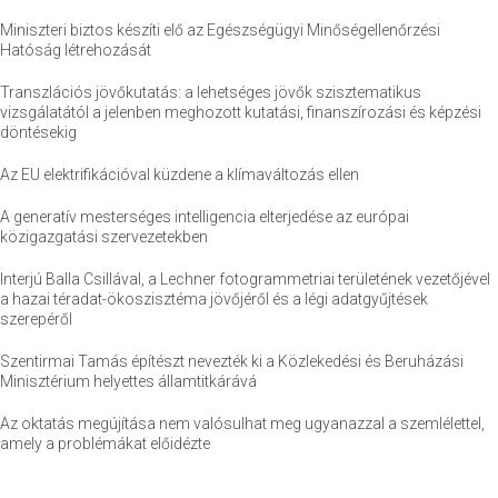
Miniszteri biztos készíti elő az Egészségügyi Minőségellenőrzési
Hatóság létrehozását
Transzlációs jövőkutatás: a lehetséges jövők szisztematikus
vizsgálatától a jelenben meghozott kutatási, finanszírozási és képzési
döntésekig
Az EU elektrifikációval küzdene a klímaváltozás ellen
A generatív mesterséges intelligencia elterjedése az európai
közigazgatási szervezetekben
Interjú Balla Csillával, a Lechner fotogrammetriai területének vezetőjével
a hazai téradat-ökoszisztéma jövőjéről és a légi adatgyűjtések
szerepéről
Szentirmai Tamás építészt nevezték ki a Közlekedési és Beruházási
Minisztérium helyettes államtitkárává
Az oktatás megújítása nem valósulhat meg ugyanazzal a szemlélettel,
amely a problémákat előidézte