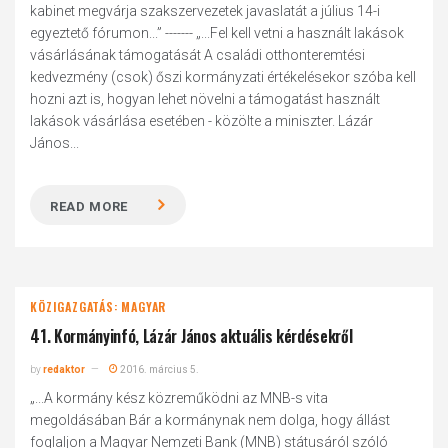
kabinet megvárja szakszervezetek javaslatát a július 14-i
egyeztető fórumon...” ------- „...Fel kell vetni a használt lakások
vásárlásának támogatását A családi otthonteremtési
kedvezmény (csok) őszi kormányzati értékelésekor szóba kell
hozni azt is, hogyan lehet növelni a támogatást használt
lakások vásárlása esetében - közölte a miniszter. Lázár
János...
READ MORE
KÖZIGAZGATÁS: MAGYAR
41. Kormányinfó, Lázár János aktuális kérdésekről
by
redaktor
2016. március 5.
„...A kormány kész közreműködni az MNB-s vita
megoldásában Bár a kormánynak nem dolga, hogy állást
foglaljon a Magyar Nemzeti Bank (MNB) státusáról szóló