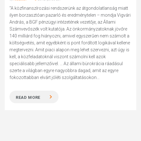
"A közfinanszírozási rendszerünk az átgondolatlanság miatt
ilyen borzasztóan pazarló és eredménytelen – mondja Vigvári
András, a BGF pénzügyi intézetének vezetője, az Állami
Számvevőszék volt kutatója. Az önkormányzatoknak jövőre
140 milliárd fog hiányozni, amivel egyszerűen nem számolt a
költségvetés, amit egyébként is pont fordított logikával kellene
megtervezni. Amit piaci alapon meg lehet szervezni, azt úgy is
kell, a közfeladatoknál viszont számolni kell azok
speciálisabb jellemzőivel. ... Az állami bürokrácia ráadásul
szerte a világban egyre nagyobbra dagad, amit az egyre
fokozottabban elvárt jóléti szolgáltatásokon...
READ MORE