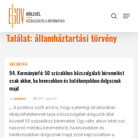
Skip
to
Menu
search
main
Close
content
Menu
Találat: államháztartási törvény
GAZDASÁG
94. Kormányinfó: 50 százalékos közszolgálati béremelést
csak akkor, ha kevesebben és hatékonyabban dolgoznak
majd
by
redaktor
2017. július 9.
„...A politikus szólt arról is, hogy a jelenlegi struktúrában
elképzelhetetlennek tarja a közszolgálati dolgozók által
követelt 50 százalékos béremelést. Úgy vélte: akkor lehet szó
hasonló mértékű béremelésről, ha kevesebben és
hatékonyabban dolgoznak majd, ezzel kapcsolatban a