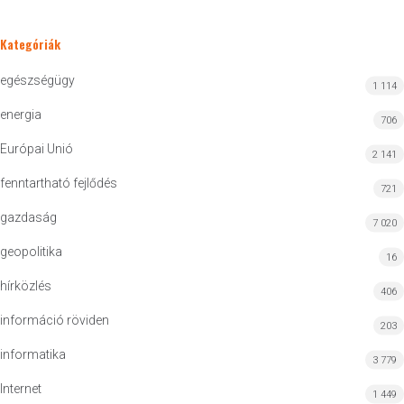
Kategóriák
egészségügy
1 114
energia
706
Európai Unió
2 141
fenntartható fejlődés
721
gazdaság
7 020
geopolitika
16
hírközlés
406
információ röviden
203
informatika
3 779
Internet
1 449