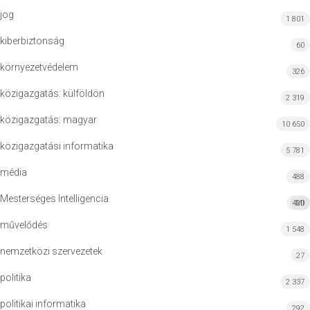
jog
1 801
kiberbiztonság
60
környezetvédelem
326
közigazgatás: külföldön
2 319
közigazgatás: magyar
10 650
közigazgatási informatika
5 781
média
488
Mesterséges Intelligencia
420
MI
művelődés
1 548
nemzetközi szervezetek
27
politika
2 337
politikai informatika
292