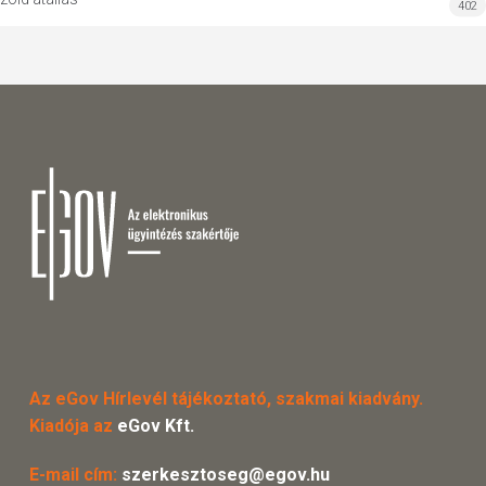
402
Az eGov Hírlevél tájékoztató, szakmai kiadvány.
Kiadója az
eGov Kft.
E-mail cím:
szerkesztoseg@egov.hu