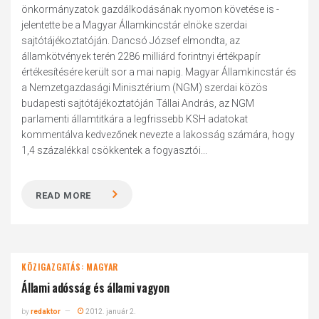
önkormányzatok gazdálkodásának nyomon követése is -
jelentette be a Magyar Államkincstár elnöke szerdai
sajtótájékoztatóján. Dancsó József elmondta, az
államkötvények terén 2286 milliárd forintnyi értékpapír
értékesítésére került sor a mai napig. Magyar Államkincstár és
a Nemzetgazdasági Minisztérium (NGM) szerdai közös
budapesti sajtótájékoztatóján Tállai András, az NGM
parlamenti államtitkára a legfrissebb KSH adatokat
kommentálva kedvezőnek nevezte a lakosság számára, hogy
1,4 százalékkal csökkentek a fogyasztói...
READ MORE
KÖZIGAZGATÁS: MAGYAR
Állami adósság és állami vagyon
by
redaktor
2012. január 2.