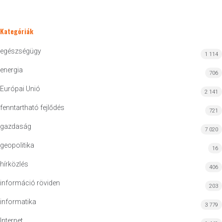
Kategóriák
egészségügy
1 114
energia
706
Európai Unió
2 141
fenntartható fejlődés
721
gazdaság
7 020
geopolitika
16
hírközlés
406
információ röviden
203
informatika
3 779
Internet