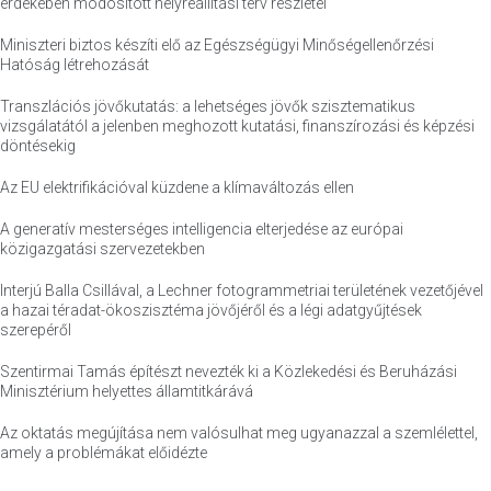
érdekében módosított helyreállítási terv részletei
Miniszteri biztos készíti elő az Egészségügyi Minőségellenőrzési
Hatóság létrehozását
Transzlációs jövőkutatás: a lehetséges jövők szisztematikus
vizsgálatától a jelenben meghozott kutatási, finanszírozási és képzési
döntésekig
Az EU elektrifikációval küzdene a klímaváltozás ellen
A generatív mesterséges intelligencia elterjedése az európai
közigazgatási szervezetekben
Interjú Balla Csillával, a Lechner fotogrammetriai területének vezetőjével
a hazai téradat-ökoszisztéma jövőjéről és a légi adatgyűjtések
szerepéről
Szentirmai Tamás építészt nevezték ki a Közlekedési és Beruházási
Minisztérium helyettes államtitkárává
Az oktatás megújítása nem valósulhat meg ugyanazzal a szemlélettel,
amely a problémákat előidézte