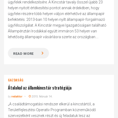
ügyfelek rendelkezésére. A Kincstár tavaly ősszel újabb 23
helyen nyitott értékesítési pontot annak érdekében, hogy
ügyfelei részére több helyen váljon elérhetővé az állampapír
befektetés. 2013-ban 10 helyen nyílt állampapír-forgalmazó
ügyfélszolgálat. A Kincstár megyei Igazgatóságain található
Állampénztári Irodákkal együtt immáron 53 helyen van
lehetőség állampapír vásárlásra szerte az országban....
READ MORE
GAZDASÁG
Átalakul az államkincstár stratégiája
by
redaktor
2015. február 14.
„A családtámogatási rendszer elkerül a kincstártól, a
Területfejlesztési Operatív Programban közreműködő
szervezetként vesznek részt és új feladatuk lesz az