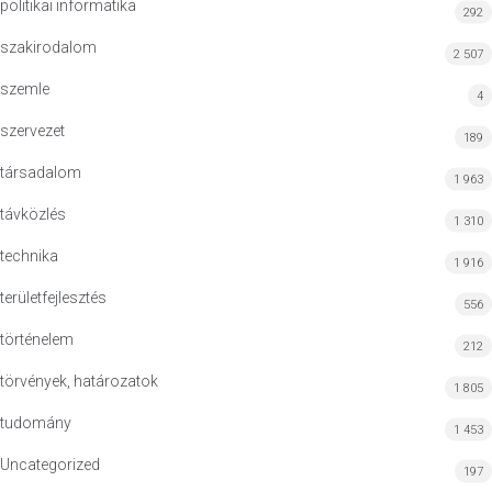
politikai informatika
292
szakirodalom
2 507
szemle
4
szervezet
189
társadalom
1 963
távközlés
1 310
technika
1 916
területfejlesztés
556
történelem
212
törvények, határozatok
1 805
tudomány
1 453
Uncategorized
197