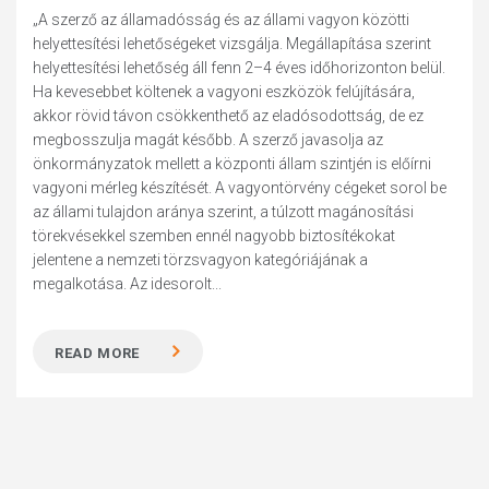
„A szerző az államadósság és az állami vagyon közötti
helyettesítési lehetőségeket vizsgálja. Megállapítása szerint
helyettesítési lehetőség áll fenn 2–4 éves időhorizonton belül.
Ha kevesebbet költenek a vagyoni eszközök felújítására,
akkor rövid távon csökkenthető az eladósodottság, de ez
megbosszulja magát később. A szerző javasolja az
önkormányzatok mellett a központi állam szintjén is előírni
vagyoni mérleg készítését. A vagyontörvény cégeket sorol be
az állami tulajdon aránya szerint, a túlzott magánosítási
törekvésekkel szemben ennél nagyobb biztosítékokat
jelentene a nemzeti törzsvagyon kategóriájának a
megalkotása. Az idesorolt...
READ MORE