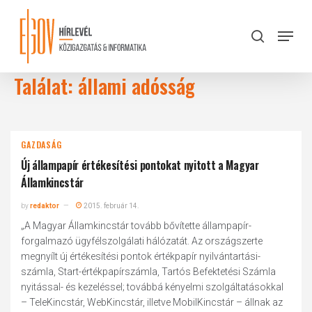
Skip
to
Menu
search
main
Close
content
Menu
Találat: állami adósság
GAZDASÁG
Új állampapír értékesítési pontokat nyitott a Magyar
Államkincstár
by
redaktor
2015. február 14.
„A Magyar Államkincstár tovább bővítette állampapír-
forgalmazó ügyfélszolgálati hálózatát. Az országszerte
megnyílt új értékesítési pontok értékpapír nyilvántartási-
számla, Start-értékpapírszámla, Tartós Befektetési Számla
nyitással- és kezeléssel; továbbá kényelmi szolgáltatásokkal
– TeleKincstár, WebKincstár, illetve MobilKincstár – állnak az