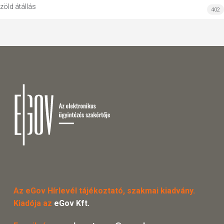
zöld átállás
402
Az eGov Hírlevél tájékoztató, szakmai kiadvány.
Kiadója az
eGov Kft.