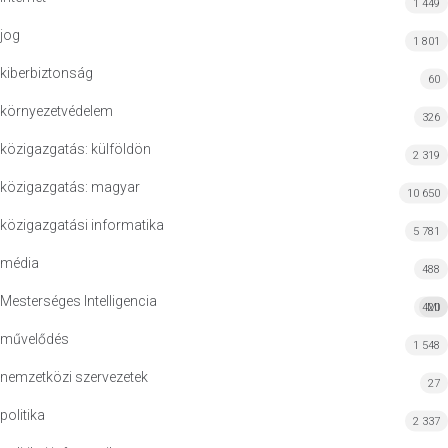
1 449
jog
1 801
kiberbiztonság
60
környezetvédelem
326
közigazgatás: külföldön
2 319
közigazgatás: magyar
10 650
közigazgatási informatika
5 781
média
488
Mesterséges Intelligencia
420
MI
művelődés
1 548
nemzetközi szervezetek
27
politika
2 337