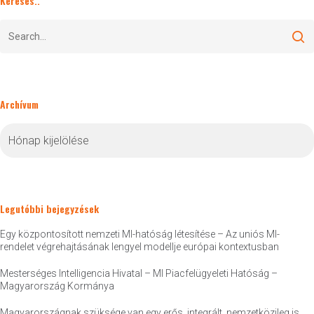
Keresés..
Archívum
Archívum
Legutóbbi bejegyzések
Egy központosított nemzeti MI-hatóság létesítése – Az uniós MI-
rendelet végrehajtásának lengyel modellje európai kontextusban
Mesterséges Intelligencia Hivatal – MI Piacfelügyeleti Hatóság –
Magyarország Kormánya
Magyarországnak szüksége van egy erős, integrált, nemzetközileg is