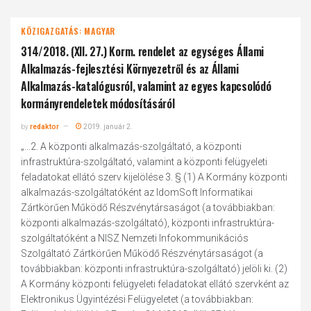
KÖZIGAZGATÁS: MAGYAR
314/2018. (XII. 27.) Korm. rendelet az egységes Állami
Alkalmazás-fejlesztési Környezetről és az Állami
Alkalmazás-katalógusról, valamint az egyes kapcsolódó
kormányrendeletek módosításáról
by
redaktor
2019. január 2.
„...2. A központi alkalmazás-szolgáltató, a központi
infrastruktúra-szolgáltató, valamint a központi felügyeleti
feladatokat ellátó szerv kijelölése 3. § (1) A Kormány központi
alkalmazás-szolgáltatóként az IdomSoft Informatikai
Zártkörűen Működő Részvénytársaságot (a továbbiakban:
központi alkalmazás-szolgáltató), központi infrastruktúra-
szolgáltatóként a NISZ Nemzeti Infokommunikációs
Szolgáltató Zártkörűen Működő Részvénytársaságot (a
továbbiakban: központi infrastruktúra-szolgáltató) jelöli ki. (2)
A Kormány központi felügyeleti feladatokat ellátó szervként az
Elektronikus Ügyintézési Felügyeletet (a továbbiakban: