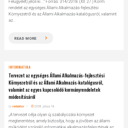
Felügyelet) jelöli ki....” Forrás: 314/2018. (XII. 27.) Korm.
rendelet az egységes Állami Alkalmazás-fejlesztési
Környezetről és az Állami Alkalmazás-katalógusról, valamint
az...
READ MORE
INFORMATIKA
Tervezet az egységes Állami Alkalmazás-fejlesztési
Környezetről és az Állami Alkalmazás-katalógusról,
valamint az egyes kapcsolódó kormányrendeletek
módosításáról
by
redaktor
2018. július 14.
„A tervezet célja olyan új szabályozási környezet
megteremtése, amely biztosítja, hogy a jövőben az állami
működést szolgáló informatikai alkalmazásfejlesztések az