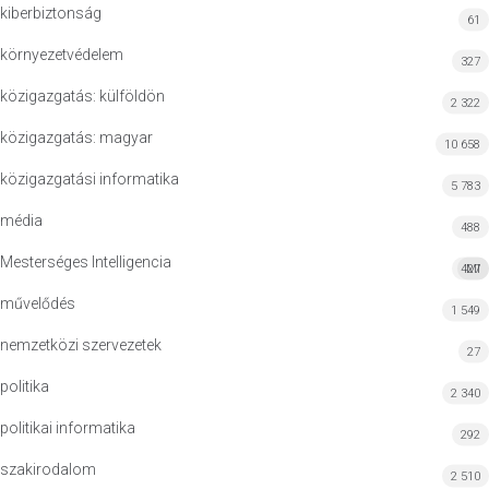
kiberbiztonság
61
környezetvédelem
327
közigazgatás: külföldön
2 322
közigazgatás: magyar
10 658
közigazgatási informatika
5 783
média
488
Mesterséges Intelligencia
427
MI
művelődés
1 549
nemzetközi szervezetek
27
politika
2 340
politikai informatika
292
szakirodalom
2 510