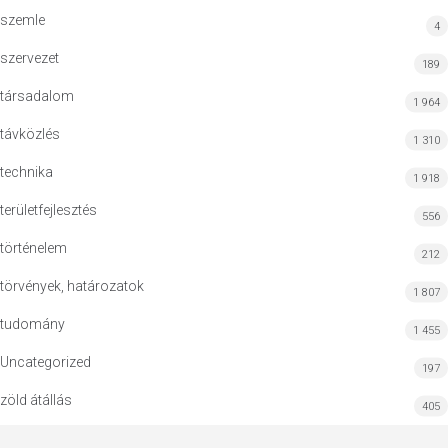
szemle
4
szervezet
189
társadalom
1 964
távközlés
1 310
technika
1 918
területfejlesztés
556
történelem
212
törvények, határozatok
1 807
tudomány
1 455
Uncategorized
197
zöld átállás
405