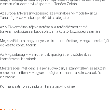
elismert víztudományi központra – Tanács Zoltán
Az európai MI-versenyképesség az élvonalbeli MI-modelleken túl.
Tanulságok az MI-startupoktól öt stratégiai piacon
Az MTA vezetőinek tájékoztatása a kutatóhálózatot érintő
törvénymódosítással kapcsolatban a kutatói közösség számára
Megkezdődtek a magyar nyelv és irodalom érettségi vizsga korrekcióját
előkészítő konzultációk
Az MI-gazdaság – Makrotrendek, iparági átrendeződések és
kormányzási kihívások
Mesterséges intelligencia a pénzügyekben, a számvitelben és az üzleti
menedzsmentben – Magyarországi és romániai alkalmazások és
kihívások
Kormányzati honlap indult mihivatal.gov.hu címen!