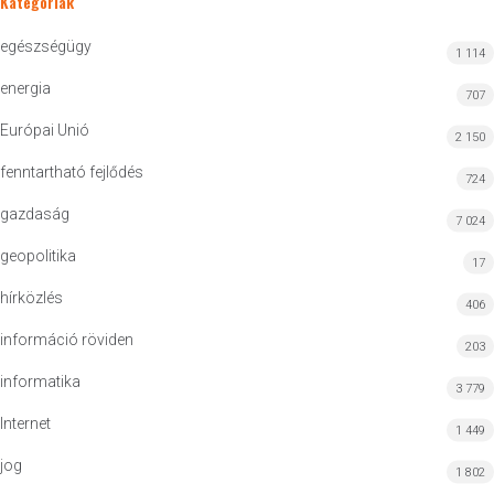
Kategóriák
egészségügy
1 114
energia
707
Európai Unió
2 150
fenntartható fejlődés
724
gazdaság
7 024
geopolitika
17
hírközlés
406
információ röviden
203
informatika
3 779
Internet
1 449
jog
1 802