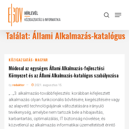
Skip
to
Menu
search
main
Close
content
Menu
Találat: Állami Alkalmazás-katalógus
KÖZIGAZGATÁS: MAGYAR
Módosul az egységes Állami Alkalmazás-fejlesztési
Környezet és az Állami Alkalmazás-katalógus szabályozása
by
redaktor
2021. augusztus 15.
„...„3. alkalmazás-továbbfejlesztés: korábban kifejlesztett
alkalmazás olyan funkcionális bővítésére, kiegészítésére vagy
az alapvető technológiájának változtatására irányuló
tevékenység, amelybe nem tartozik bele a hibajavítás,
karbantartás, optimalizálás, IT biztonság növelése, és
közvetlenül az alkalmazás informatikai üzemeltetését érintő