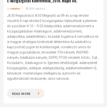
E-közigazgatás Konferencia, 2019. május 08.
by
redaktor
2019. április 6.
„8:30 Regisztráció 8:50 Megnyitó az IIR és a nap elnöke
részéről A nap elnöke E-közigazgatási fejlesztések a jelenben
és a jövőben 9:10 – 9:50 Adatpolitika, adatmenedzsment a
közigazgatásban Adatvagyon, adatmenedzsment,
adatpolitika, adatértéklánc, közadat fogalma A nemzetközi és
a magyar stratégiai törekvések áttekintése Az adatokhoz
kapcsolódó jogok és kötelességek, vonatkozó uniós és
magyar jogszabályok, tervezetek: PSI-irányelv, INSPIRE-
irányelv, Adatbázis-irányelv, GDPR, FFOD-rendelet, Infotv., Szjt.,
Közadat tv., Adatvagyon tv. Ígéretes lehetőségek: adatvezérelt
közigazgatás, adatipar, adatgazdaság, adatkereskedelem Új
kihívások: mesterséges intelligencia, autonóm és
együttműködő rendszerek, okos városok...
READ MORE