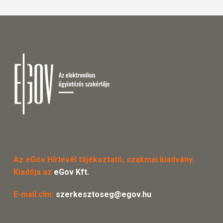
Az eGov Hírlevél tájékoztató, szakmai kiadvány.
Kiadója az
eGov Kft.
E-mail cím:
szerkesztoseg@egov.hu