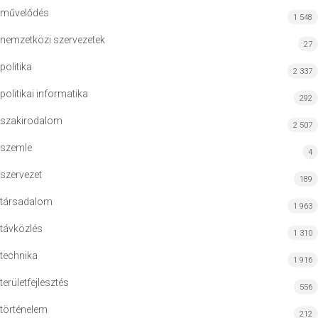
művelődés
1 548
nemzetközi szervezetek
27
politika
2 337
politikai informatika
292
szakirodalom
2 507
szemle
4
szervezet
189
társadalom
1 963
távközlés
1 310
technika
1 916
területfejlesztés
556
történelem
212