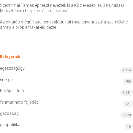
Szentirmai Tamás építészt nevezték ki a Közlekedési és Beruházási
Minisztérium helyettes államtitkárává
Az oktatás megújítása nem valósulhat meg ugyanazzal a szemlélettel,
amely a problémákat előidézte
Kategóriák
egészségügy
1 114
energia
706
Európai Unió
2 141
fenntartható fejlődés
721
gazdaság
7 020
geopolitika
16