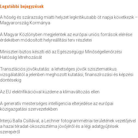
Legutóbbi bejegyzések
A hőség és szárazság miatti helyzet legkritikusabb öt napja következik –
Magyarország Kormánya
A Magyar Közlönyben megjelentek az európai uniós források elérése
érdekében módosított helyreállítási terv részletei
Miniszteri biztos készíti elő az Egészségügyi Minőségellenőrzési
Hatóság létrehozását
Transzlációs jövőkutatás: a lehetséges jövők szisztematikus
vizsgálatától a jelenben meghozott kutatási, finanszírozási és képzési
döntésekig
Az EU elektrifikációval küzdene a klímaváltozás ellen
A generatív mesterséges intelligencia elterjedése az európai
közigazgatási szervezetekben
Interjú Balla Csillával, a Lechner fotogrammetriai területének vezetőjével
a hazai téradat-ökoszisztéma jövőjéről és a légi adatgyűjtések
szerepéről