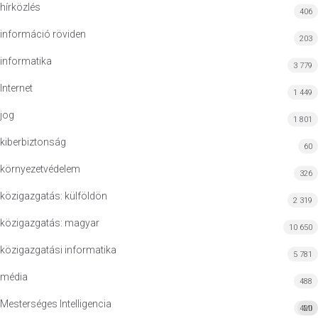
hírközlés
406
információ röviden
203
informatika
3 779
Internet
1 449
jog
1 801
kiberbiztonság
60
környezetvédelem
326
közigazgatás: külföldön
2 319
közigazgatás: magyar
10 650
közigazgatási informatika
5 781
média
488
Mesterséges Intelligencia
420
MI