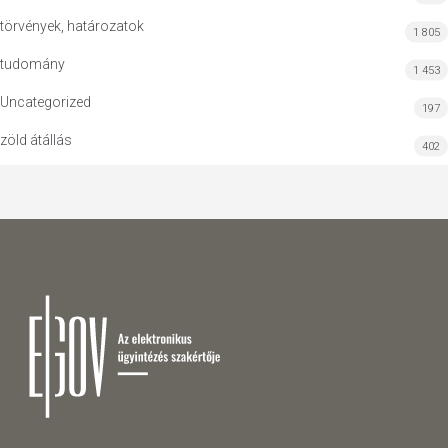
törvények, határozatok
1 805
tudomány
1 453
Uncategorized
197
zöld átállás
402