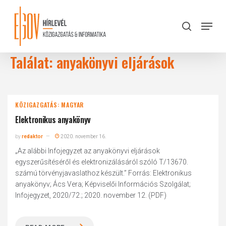
Skip
to
Menu
search
main
Close
content
Menu
Találat: anyakönyvi eljárások
KÖZIGAZGATÁS: MAGYAR
Elektronikus anyakönyv
by
redaktor
2020. november 16.
„Az alábbi Infojegyzet az anyakönyvi eljárások
egyszerűsítéséről és elektronizálásáról szóló T/13670.
számú törvényjavaslathoz készült.” Forrás: Elektronikus
anyakönyv; Ács Vera; Képviselői Információs Szolgálat;
Infojegyzet, 2020/72.; 2020. november 12. (PDF)