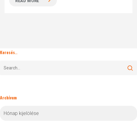
READ MORE
Keresés..
Archívum
Archívum