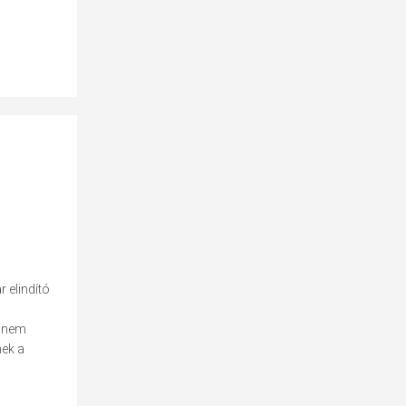
 elindító
g nem
nek a