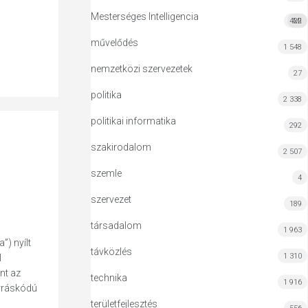
Mesterséges Intelligencia
422
MI
művelődés
1 548
nemzetközi szervezetek
27
politika
2 338
politikai informatika
292
szakirodalom
2 507
szemle
4
szervezet
189
társadalom
1 963
”) nyílt
távközlés
1 310
l
nt az
technika
1 916
orráskódú
területfejlesztés