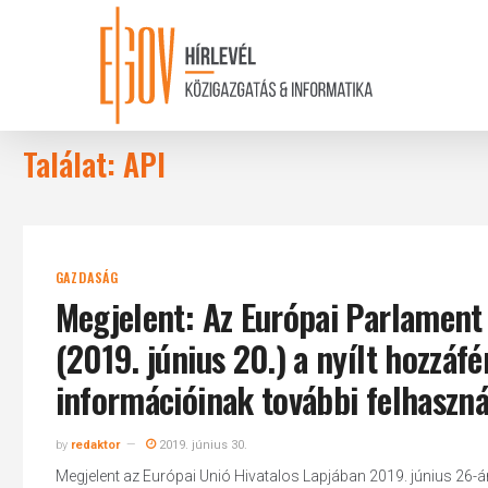
Skip
to
main
content
Találat: API
GAZDASÁG
Megjelent: Az Európai Parlament
(2019. június 20.) a nyílt hozzáf
információinak további felhaszná
by
redaktor
2019. június 30.
Megjelent az Európai Unió Hivatalos Lapjában 2019. június 26-án