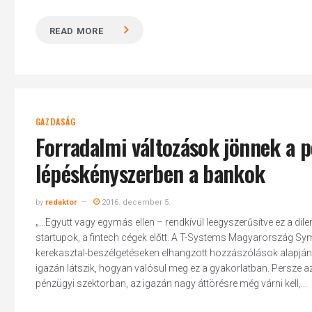
READ MORE
GAZDASÁG
Forradalmi változások jönnek a p
lépéskényszerben a bankok
by
redaktor
2016. december 5.
„...Együtt vagy egymás ellen – rendkívül leegyszerűsítve ez a di
startupok, a fintech cégek előtt. A T-Systems Magyarország S
kerekasztal-beszélgetéseken elhangzott hozzászólások alapján úg
igazán látszik, hogyan valósul meg ez a gyakorlatban. Persze 
pénzügyi szektorban, az igazán nagy áttörésre még várni kell,...