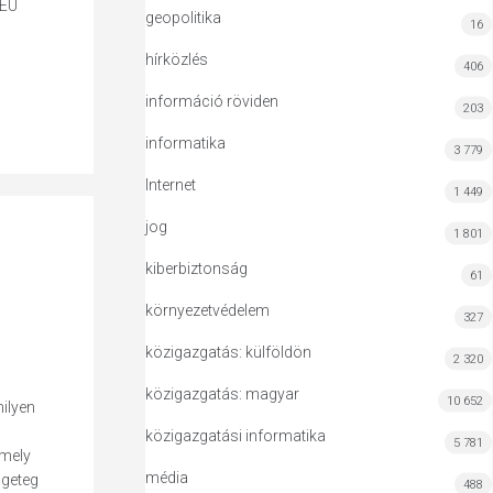
 EU
geopolitika
16
hírközlés
406
információ röviden
203
informatika
3 779
Internet
1 449
jog
1 801
kiberbiztonság
61
környezetvédelem
327
közigazgatás: külföldön
2 320
közigazgatás: magyar
10 652
ilyen
közigazgatási informatika
5 781
amely
média
ngeteg
488