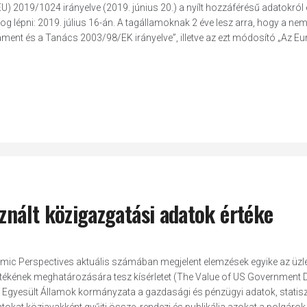
) 2019/1024 irányelve (2019. június 20.) a nyílt hozzáférésű adatokról 
g lépni: 2019. július 16-án. A tagállamoknak 2 éve lesz arra, hogy a nem
ament és a Tanács 2003/98/EK irányelve”, illetve az ezt módosító „Az Eu
sznált közigazgatási adatok értéke
mic Perspectives aktuális számában megjelent elemzések egyike az üzle
rtékének meghatározására tesz kísérletet (The Value of US Government D
Egyesült Államok kormányzata a gazdasági és pénzügyi adatok, statisz