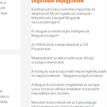
és a
zeti
Közfinanszírozású számítási kapacitás és
rópai
alkalmazott MI-vel foglalkozó startupok –
Mélyelemzés a lengyel MI-gyárak
ökoszisztémájáról
Ki felügyeli a mesterséges intelligenciát
Magyarországon?
Az ENISA bővíti szerepvállalását a CVE
Programban
Megkezdődött az akkumulátoripar átfogó,
országos ellenőrzése
A hőség és szárazság miatti helyzet legkritikusabb
öt napja következik – Magyarország Kormánya
A Magyar Közlönyben megjelentek az európai
uniós források elérése érdekében módosított
ti
helyreállítási terv részletei
ata to
tikák,
Miniszteri biztos készíti elő az Egészségügyi
Minőségellenőrzési Hatóság létrehozását