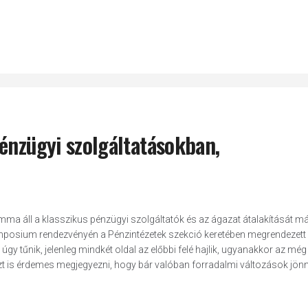
énzügyi szolgáltatásokban,
lemma áll a klasszikus pénzügyi szolgáltatók és az ágazat átalakítását már
ymposium rendezvényén a Pénzintézetek szekció keretében megrendezett
y tűnik, jelenleg mindkét oldal az előbbi felé hajlik, ugyanakkor az mé
azt is érdemes megjegyezni, hogy bár valóban forradalmi változások jön