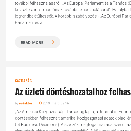
további felhasználásáról: „Az Európai Parlament és a Tanács (EU
közszféra információinak további felhasználásáról”. Hatályba fo
jogrendbe átültessék. A korábbi szabályozás - „Az Európai Parl
Parlament és a...
READ MORE
GAZDASÁG
Az üzleti döntéshozatalhoz felha
by
redaktor
2019. március 16.
„Az Amerikai Közgazdasági Társaság lapja, a Journal of Econo
Hit enter to search or ESC to close
döntésekben felhasznált amerikai közigazgatási adatok piaci é
US Business Decisions). A szerzők megfogalmazása szerint az 