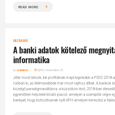
READ MORE
GAZDASÁG
A banki adatok kötelező megnyitá
informatika
by
redaktor
2016. november 21.
„Már most látszik, kik profitálnak majd leginkább a PSD2 2018
robban ki, az élelmesebbek már most rajthoz álltak. A bankok és
közelgő paradigmaváltásra: a küszöbön lévő, 2018-ban élesedő P
egyenlőtlen helyzetet kínáló piacot, amelyen a szereplők végre 
bankjait, hogy biztosítsanak nyílt API-t amelyen keresztül a fejlesz