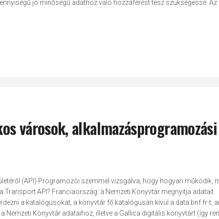
 mennyiségű jó minőségű adathoz való hozzáférést tesz szükségessé. Az
okos városok, alkalmazásprogramozási
ületéről (API) Programozói szemmel vizsgálva, hogy hogyan működik, m
 Transport API? Franciaország: a Nemzeti Könyvtár megnyitja adatait
dezni a katalógusokat, a könyvtár fő katalógusán kívül a data.bnf.fr-t, 
emzeti Könyvtár adataihoz, illetve a Gallica digitális könyvtárt (így re