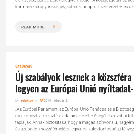
elemzések, előrejelzések „nagytermelője”. A közigazgatás az ada
kormányzati ügynökségek, kutatók, nonprofit szervezetek és üz
READ MORE
GAZDASÁG
Új szabályok lesznek a közszfér
legyen az Európai Unió nyíltadat-
by
redaktor
2019. február 3.
„Az Európai Parlament, az Európai Unió Tanácsa és a Bizottság tá
megkönnyíti a közszféra adatainak elérhetőségét és további fel
táplálják. Annak biztosítása, hogy a magas színvonalú, nagyért
és szabadon hozzáférhetőek legyenek, kulcsfontosságú tényező