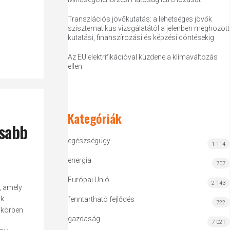
,
Transzlációs jövőkutatás: a lehetséges jövők
szisztematikus vizsgálatától a jelenben meghozott
kutatási, finanszírozási és képzési döntésekig
Az EU elektrifikációval küzdene a klímaváltozás
ellen
Kategóriák
osabb
egészségügy
1 114
energia
707
Európai Unió
2 143
, amely
ok
fenntartható fejlődés
722
 körben
gazdaság
7 021