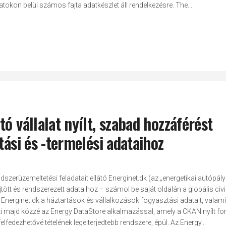
datokon belül számos fajta adatkészlet áll rendelkezésre. The...
ó vállalat nyílt, szabad hozzáférést
tási és -termelési adataihoz
zerüzemeltetési feladatait ellátó Energinet.dk (az „energetikai autópálya
ött és rendszerezett adataihoz – számol be saját oldalán a globális civi
nerginet.dk a háztartások és vállalkozások fogyasztási adatait, valami
i majd közzé az Energy DataStore alkalmazással, amely a CKAN nyílt f
fedezhetővé tételének legelterjedtebb rendszere, épül. Az Energy...