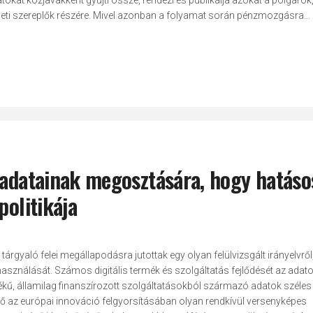
tokat közjavakként gyűjti össze, rendezi és publikálja azokat a polgárok
leti szereplők részére. Mivel azonban a folyamat során pénzmozgásra...
a adatainak megosztására, hogy hatás
politikája
rgyaló felei megállapodásra jutottak egy olyan felülvizsgált irányelvről
használását. Számos digitális termék és szolgáltatás fejlődését az adat
ékű, államilag finanszírozott szolgáltatásokból származó adatok széles
 az európai innováció felgyorsításában olyan rendkívül versenyképes