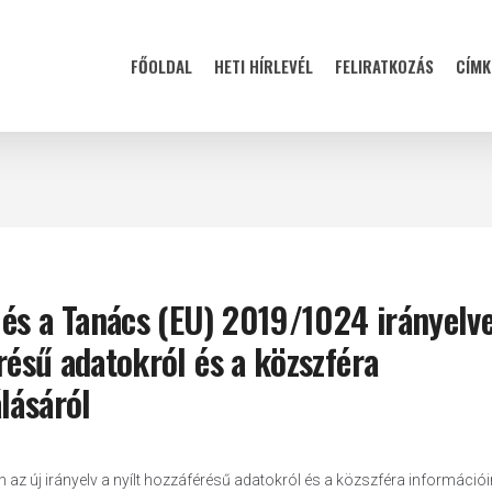
FŐOLDAL
HETI HÍRLEVÉL
FELIRATKOZÁS
CÍMK
 és a Tanács (EU) 2019/1024 irányelv
érésű adatokról és a közszféra
lásáról
 az új irányelv a nyílt hozzáférésű adatokról és a közszféra információ