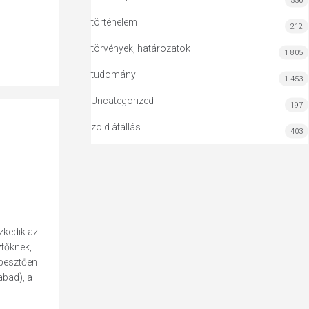
556
történelem
212
törvények, határozatok
1 805
tudomány
1 453
Uncategorized
197
zöld átállás
403
ezkedik az
ztőknek,
épesztően
abad), a