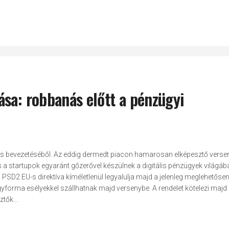
sa: robbanás előtt a pénzügyi
-as bevezetéséből. Az eddig dermedt piacon hamarosan elképesztő verse
 a startupok egyaránt gőzerővel készülnek a digitális pénzügyek világáb
SD2 EU-s direktíva kíméletlenül legyalulja majd a jelenleg meglehetőse
egyforma esélyekkel szállhatnak majd versenybe. A rendelet kötelezi majd
tők...