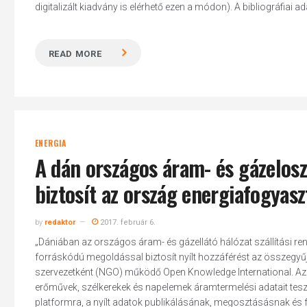
digitalizált kiadvány is elérhető ezen a módon). A bibliográfiai a
READ MORE
ENERGIA
A dán országos áram- és gázeloszt
biztosít az ország energiafogyasz
by
redaktor
2017. február 6.
„Dániában az országos áram- és gázellátó hálózat szállítási rends
forráskódú megoldással biztosít nyílt hozzáférést az összegyűjt
szervezetként (NGO) működő Open Knowledge International. Az E
erőművek, szélkerekek és napelemek áramtermelési adatait tesz
platformra, a nyílt adatok publikálásának, megosztásásnak és fel