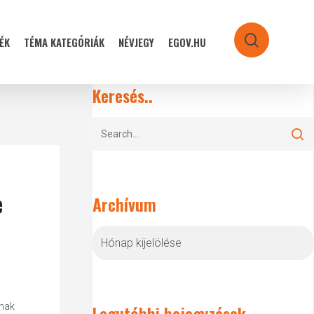
ÉK
TÉMA KATEGÓRIÁK
NÉVJEGY
EGOV.HU
search
Keresés..
e
Archívum
Archívum
inak
Legutóbbi bejegyzések