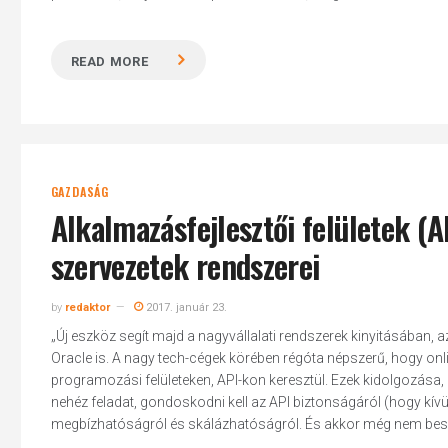
READ MORE
GAZDASÁG
Alkalmazásfejlesztői felületek (A
szervezetek rendszerei
by
redaktor
2017. január 23.
„Új eszköz segít majd a nagyvállalati rendszerek kinyitásában, az
Oracle is. A nagy tech-cégek körében régóta népszerű, hogy onli
programozási felületeken, API-kon keresztül. Ezek kidolgozása
nehéz feladat, gondoskodni kell az API biztonságáról (hogy kív
megbízhatóságról és skálázhatóságról. És akkor még nem beszé