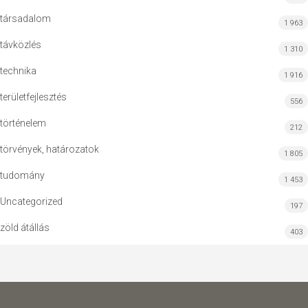
társadalom
1 963
távközlés
1 310
technika
1 916
területfejlesztés
556
történelem
212
törvények, határozatok
1 805
tudomány
1 453
Uncategorized
197
zöld átállás
403