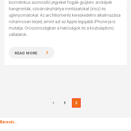
biometrikus azonosító jegyeket fogják gyűjteni: arcképek.
hangminták, szivárványhártya mintázatokat (írisz) és
ujjlenyomatokat. Az arcfelismerés kereskedelmi alkalmazása
rohamosan terjed, amint azt az Apple legújabb iPhone-ja is
mutatja. Oroszországban a hatóságok és a köztulajdonú
vállalatok...
READ MORE
1
2
Keresés..