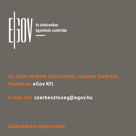
Az eGov Hírlevél tájékoztató, szakmai kiadvány.
Kiadója az
eGov Kft.
E-mail cím:
szerkesztoseg@egov.hu
Adatvédelmi tájékoztató