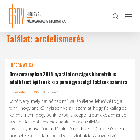
Skip
to
Menu
search
main
Close
content
Menu
Találat: arcfelismerés
INFORMATIKA
Oroszországban 2018 nyarától országos biometrikus
adatbázist építenek ki a pénzügyi szolgáltatások számára
by
redaktor
2018. január 1.
„A törvény, mely hat hónap múlva lép életbe, lehetővé fogja
tenni, hogy anélkül nyisson valaki számlát, hogy fizikailag be
kellene mennie egy bankfiókba, a központi bank közleménye
szerint. Az adott egyének adatait csak az illetők
jóváhagyásával fogják tárolni. A rendszer működtetésére a
Rossztelekom állami céget választották ki. A következő