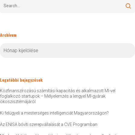
Archívum
Archívum
Legutóbbi bejegyzések
Közfinanszírozású számítási kapacitás és alkalmazott MI-vel
foglalkozó startupok – Mélyelemzés a lengyel MI-gyárak
ökoszisztémájáról
Ki felügyeli a mesterséges intelligenciát Magyarországon?
Az ENISA bővíti szerepvállalását a CVE Programban