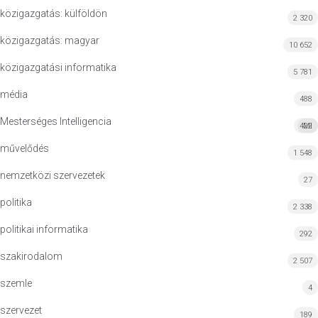
közigazgatás: külföldön
2 320
közigazgatás: magyar
10 652
közigazgatási informatika
5 781
média
488
Mesterséges Intelligencia
422
MI
művelődés
1 548
nemzetközi szervezetek
27
politika
2 338
politikai informatika
292
szakirodalom
2 507
szemle
4
szervezet
189