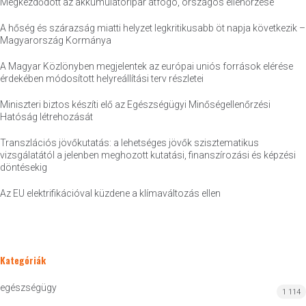
Megkezdődött az akkumulátoripar átfogó, országos ellenőrzése
A hőség és szárazság miatti helyzet legkritikusabb öt napja következik –
Magyarország Kormánya
A Magyar Közlönyben megjelentek az európai uniós források elérése
érdekében módosított helyreállítási terv részletei
Miniszteri biztos készíti elő az Egészségügyi Minőségellenőrzési
Hatóság létrehozását
Transzlációs jövőkutatás: a lehetséges jövők szisztematikus
vizsgálatától a jelenben meghozott kutatási, finanszírozási és képzési
döntésekig
Az EU elektrifikációval küzdene a klímaváltozás ellen
Kategóriák
egészségügy
1 114