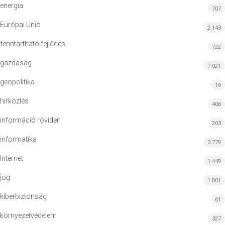
energia
707
Európai Unió
2 143
fenntartható fejlődés
722
gazdaság
7 021
geopolitika
16
hírközlés
406
információ röviden
203
informatika
3 779
Internet
1 449
jog
1 801
kiberbiztonság
61
környezetvédelem
327