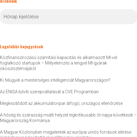
Archívum
Archívum
Legutóbbi bejegyzések
Közfinanszírozású számítási kapacitás és alkalmazott MI-vel
foglalkozó startupok – Mélyelemzés a lengyel MI-gyárak
ökoszisztémájáról
Ki felügyeli a mesterséges intelligenciát Magyarországon?
Az ENISA bővíti szerepvállalását a CVE Programban
Megkezdődött az akkumulátoripar átfogó, országos ellenőrzése
A hőség és szárazság miatti helyzet legkritikusabb öt napja következik –
Magyarország Kormánya
A Magyar Közlönyben megjelentek az európai uniós források elérése