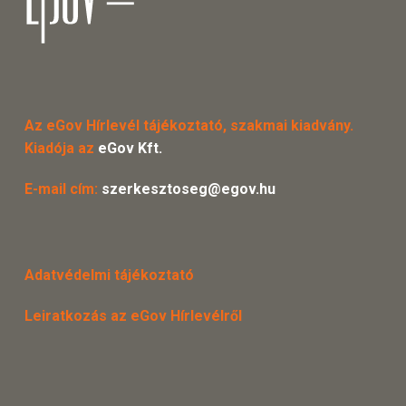
Az eGov Hírlevél tájékoztató, szakmai kiadvány.
Kiadója az
eGov Kft.
E-mail cím:
szerkesztoseg@egov.hu
Adatvédelmi tájékoztató
Leiratkozás az eGov Hírlevélről