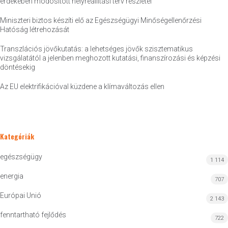
érdekében módosított helyreállítási terv részletei
Miniszteri biztos készíti elő az Egészségügyi Minőségellenőrzési
Hatóság létrehozását
Transzlációs jövőkutatás: a lehetséges jövők szisztematikus
vizsgálatától a jelenben meghozott kutatási, finanszírozási és képzési
döntésekig
Az EU elektrifikációval küzdene a klímaváltozás ellen
Kategóriák
egészségügy
1 114
energia
707
Európai Unió
2 143
fenntartható fejlődés
722