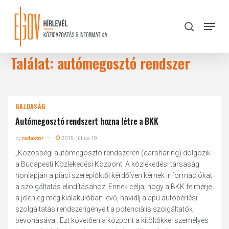
Skip
to
Menu
search
main
Close
content
Menu
Találat: autómegosztó rendszer
GAZDASÁG
Autómegosztó rendszert hozna létre a BKK
by
redaktor
2015. július 19.
„Közösségi autómegosztó rendszeren (carsharing) dolgozik
a Budapesti Közlekedési Központ. A közlekedési társaság
honlapján a piaci szereplőktől kérdőíven kérnek információkat
a szolgáltatás elindításához. Ennek célja, hogy a BKK felmérje
a jelenleg még kialakulóban lévő, havidíj alapú autóbérlési
szolgáltatás rendszerigényeit a potenciális szolgáltatók
bevonásával. Ezt követően a központ a kitöltőkkel személyes