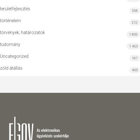
területfejlesztés
556
történelem
212
törvények, határozatok
1 805
tudomány
1 453
Uncategorized
197
zöld átállás
403