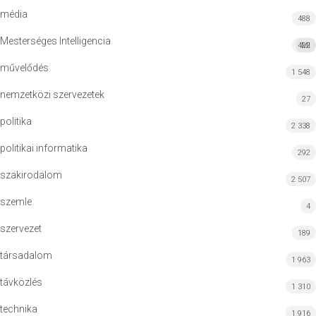
média
488
Mesterséges Intelligencia
422
MI
művelődés
1 548
nemzetközi szervezetek
27
politika
2 338
politikai informatika
292
szakirodalom
2 507
szemle
4
szervezet
189
társadalom
1 963
távközlés
1 310
technika
1 916