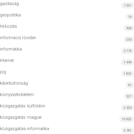
gazdaság
7 021
geopolitika
16
hírközlés
406
információ röviden
203
informatika
3 779
Internet
1 449
jog
1 801
kiberbiztonság
61
környezetvédelem
327
közigazgatás: külföldön
2 320
közigazgatás: magyar
10 652
közigazgatási informatika
5 781