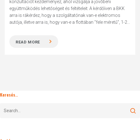
konzultációt kezdeményez, ahol vizsgálja a jövőbeni
együttműködés lehetőségeit és feltételeit. A kérdőíven a BKK
arra is rákérdez, hogy a szolgáltatónak van-e elektromos
autója, illetve arra is, hogy van-e a flottában "fele méretű", 1-2...
READ MORE
Keresés..