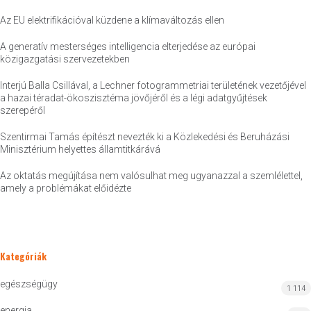
Az EU elektrifikációval küzdene a klímaváltozás ellen
A generatív mesterséges intelligencia elterjedése az európai
közigazgatási szervezetekben
Interjú Balla Csillával, a Lechner fotogrammetriai területének vezetőjével
a hazai téradat-ökoszisztéma jövőjéről és a légi adatgyűjtések
szerepéről
Szentirmai Tamás építészt nevezték ki a Közlekedési és Beruházási
Minisztérium helyettes államtitkárává
Az oktatás megújítása nem valósulhat meg ugyanazzal a szemlélettel,
amely a problémákat előidézte
Kategóriák
egészségügy
1 114
energia