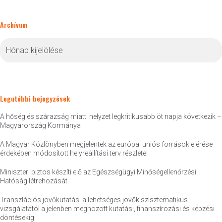
Archívum
Archívum
Legutóbbi bejegyzések
A hőség és szárazság miatti helyzet legkritikusabb öt napja következik –
Magyarország Kormánya
A Magyar Közlönyben megjelentek az európai uniós források elérése
érdekében módosított helyreállítási terv részletei
Miniszteri biztos készíti elő az Egészségügyi Minőségellenőrzési
Hatóság létrehozását
Transzlációs jövőkutatás: a lehetséges jövők szisztematikus
vizsgálatától a jelenben meghozott kutatási, finanszírozási és képzési
döntésekig