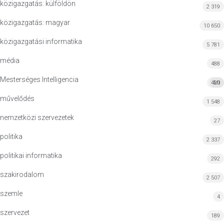
közigazgatás: külföldön
2 319
közigazgatás: magyar
10 650
közigazgatási informatika
5 781
média
488
Mesterséges Intelligencia
420
MI
művelődés
1 548
nemzetközi szervezetek
27
politika
2 337
politikai informatika
292
szakirodalom
2 507
szemle
4
szervezet
189