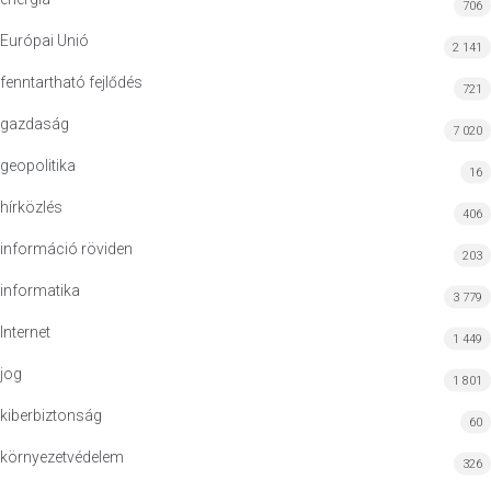
706
Európai Unió
2 141
fenntartható fejlődés
721
gazdaság
7 020
geopolitika
16
hírközlés
406
információ röviden
203
informatika
3 779
Internet
1 449
jog
1 801
kiberbiztonság
60
környezetvédelem
326