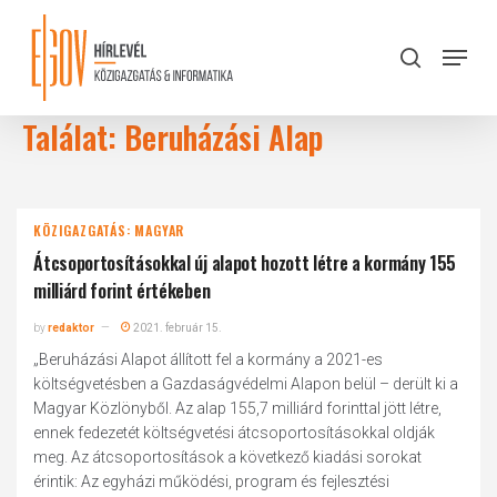
Skip
to
Menu
search
main
Close
content
Menu
Találat: Beruházási Alap
KÖZIGAZGATÁS: MAGYAR
Átcsoportosításokkal új alapot hozott létre a kormány 155
milliárd forint értékeben
by
redaktor
2021. február 15.
„Beruházási Alapot állított fel a kormány a 2021-es
költségvetésben a Gazdaságvédelmi Alapon belül – derült ki a
Magyar Közlönyből. Az alap 155,7 milliárd forinttal jött létre,
ennek fedezetét költségvetési átcsoportosításokkal oldják
meg. Az átcsoportosítások a következő kiadási sorokat
érintik: Az egyházi működési, program és fejlesztési