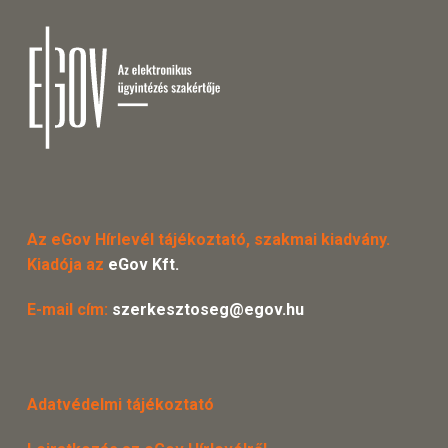
Az eGov Hírlevél tájékoztató, szakmai kiadvány.
Kiadója az
eGov Kft.
E-mail cím:
szerkesztoseg@egov.hu
Adatvédelmi tájékoztató