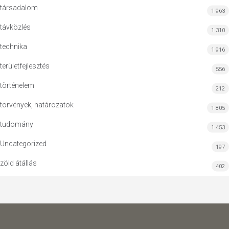
társadalom
1 963
távközlés
1 310
technika
1 916
területfejlesztés
556
történelem
212
törvények, határozatok
1 805
tudomány
1 453
Uncategorized
197
zöld átállás
402