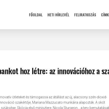
FŐOLDAL
HETI HÍRLEVÉL
FELIRATKOZÁS
CÍMK
bankot hoz létre: az innovációhoz a s
nnovatív ötleteket és támogassa az átállást az új, alacsony szén-dioxid-
 innováció szakértője, Mariana Mazzucato munkáira alapozták. A skót
szüksége. Skócia első minisztere, Nicola Sturgeon... a terv bemutatása