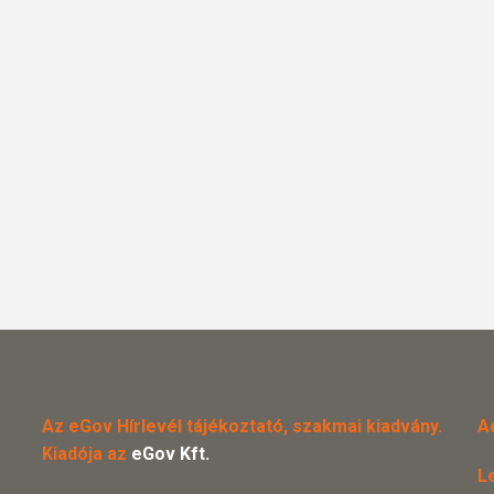
Az eGov Hírlevél tájékoztató, szakmai kiadvány.
A
Kiadója az
eGov Kft.
L