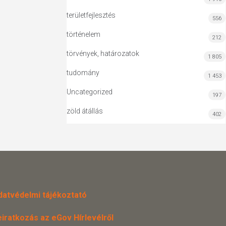
területfejlesztés
556
történelem
212
törvények, határozatok
1 805
tudomány
1 453
Uncategorized
197
zöld átállás
402
datvédelmi tájékoztató
eiratkozás az eGov Hírlevélről