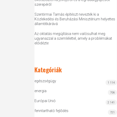
szerepéről
Szentirmai Tamás építészt nevezték ki a
Közlekedési és Beruházási Minisztérium helyettes
államtitkárává
Az oktatás megújítása nem valósulhat meg
ugyanazzal a szemlélettel, amely a problémákat
előidézte
Kategóriák
egészségügy
1 114
energia
706
Európai Unió
2 141
fenntartható fejlődés
721