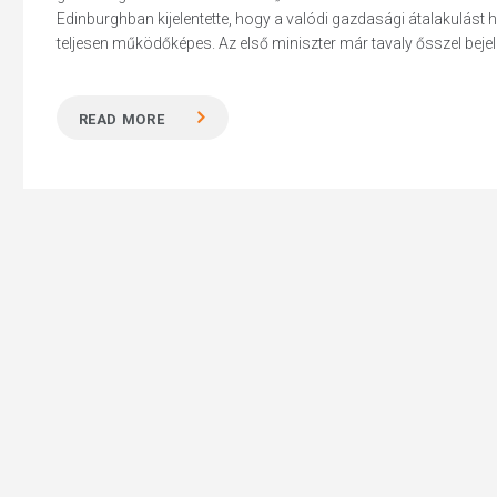
Edinburghban kijelentette, hogy a valódi gazdasági átalakulást
teljesen működőképes. Az első miniszter már tavaly ősszel bejele
READ MORE
Hit enter to search or ESC to close