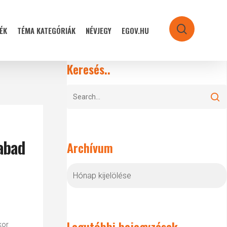
ÉK
TÉMA KATEGÓRIÁK
NÉVJEGY
EGOV.HU
search
Keresés..
zabad
Archívum
Archívum
Legutóbbi bejegyzések
kor