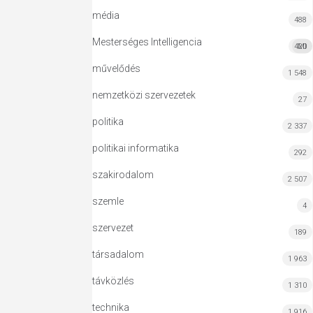
média
488
Mesterséges Intelligencia
420
MI
művelődés
1 548
nemzetközi szervezetek
27
politika
2 337
politikai informatika
292
szakirodalom
2 507
szemle
4
szervezet
189
társadalom
1 963
távközlés
1 310
technika
1 916