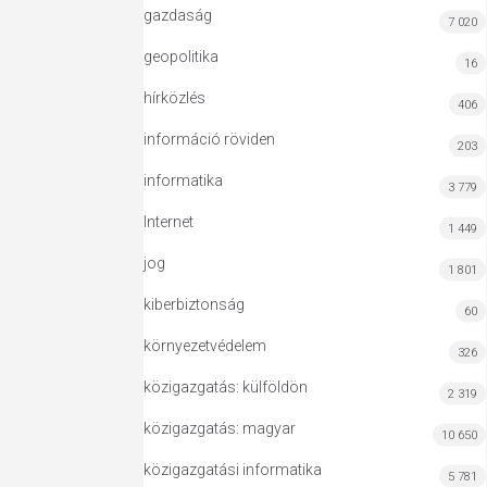
gazdaság
7 020
geopolitika
16
hírközlés
406
információ röviden
203
informatika
3 779
Internet
1 449
jog
1 801
kiberbiztonság
60
környezetvédelem
326
közigazgatás: külföldön
2 319
közigazgatás: magyar
10 650
közigazgatási informatika
5 781