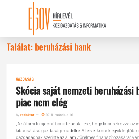
Skip
to
main
content
Találat: beruházási bank
GAZDASÁG
Skócia saját nemzeti beruházási 
piac nem elég
by
redaktor
2018. március 16.
„Az állami tulajdonú bank feladata lesz, hogy finanszírozza az i
kibocsátású gazdasági modellre. A tervet korunk egyik legfőbb
gazdaságnak szerinte az állam „türelmes finanszírozására” van 