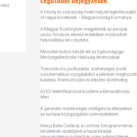
 lesz
A hőség és szárazság miatti helyzet legkritikusabb
öt napja következik – Magyarország Kormánya
A Magyar Közlönyben megjelentek az európai
uniós források elérése érdekében módosított
helyreállítási terv részletei
Miniszteri biztos készíti elő az Egészségügyi
Minőségellenőrzési Hatóság létrehozását
Transzlációs jövőkutatás: a lehetséges jövők
szisztematikus vizsgálatától a jelenben meghozott
kutatási, finanszírozási és képzési döntésekig
Az EU elektrifikációval küzdene a klímaváltozás
ellen
A generatív mesterséges intelligencia elterjedése
az európai közigazgatási szervezetekben
Interjú Balla Csillával, a Lechner fotogrammetriai
területének vezetőjével a hazai téradat-
ökoszisztéma jövőjéről és a légi adatgyűjtések