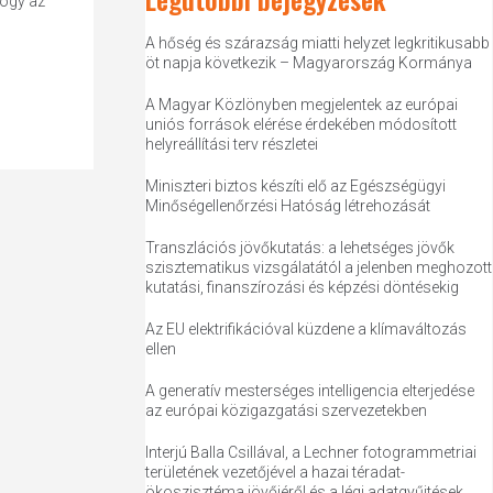
hogy az
A hőség és szárazság miatti helyzet legkritikusabb
öt napja következik – Magyarország Kormánya
A Magyar Közlönyben megjelentek az európai
uniós források elérése érdekében módosított
helyreállítási terv részletei
Miniszteri biztos készíti elő az Egészségügyi
Minőségellenőrzési Hatóság létrehozását
Transzlációs jövőkutatás: a lehetséges jövők
szisztematikus vizsgálatától a jelenben meghozott
kutatási, finanszírozási és képzési döntésekig
Az EU elektrifikációval küzdene a klímaváltozás
ellen
A generatív mesterséges intelligencia elterjedése
az európai közigazgatási szervezetekben
Interjú Balla Csillával, a Lechner fotogrammetriai
területének vezetőjével a hazai téradat-
ökoszisztéma jövőjéről és a légi adatgyűjtések