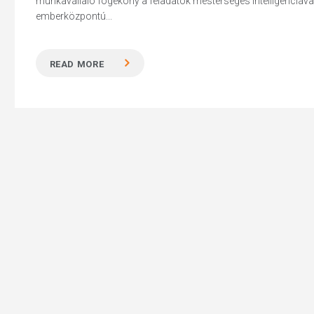
munkavállaló fogékony a feladatok mesterséges intelligenciáva
emberközpontú...
READ MORE
Hit enter to search or ESC to close