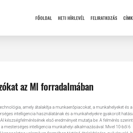
FŐOLDAL
HETI HÍRLEVÉL
FELIRATKOZÁS
CÍMK
zókat az MI forradalmában
 technológia, amely átalakítja a munkaerőpiacokat, a munkahelyeket és a
erséges intelligencia használatának és a munkahelyekre gyakorolt hatá
 AI készségfelmérésének első eredményeit mutatja be. A felmérés szerint
 a mesterséges intelligencia munkahelyi alkalmazásával. Mivel 10-ből 6