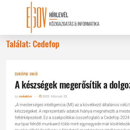
Skip
to
main
content
Találat: Cedefop
EURÓPAI UNIÓ
A készségek megerősítik a dolgo
by
redaktor
2025. február 23.
„A mesterséges intelligencia (MI) az a következő általános célú
készségeket. A reprezentatív adatok hiánya megnehezíti a mest
feltérképezését. Ez a szakpolitikai összefoglaló a Cedefop 2024
európai felnőtt munkaerő több mint egynegyede már kísérletezik