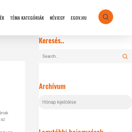
ÉK
TÉMA KATEGÓRIÁK
NÉVJEGY
EGOV.HU
search
Keresés..
Archívum
Archívum
sának
 az
Legutóbbi bejegyzések