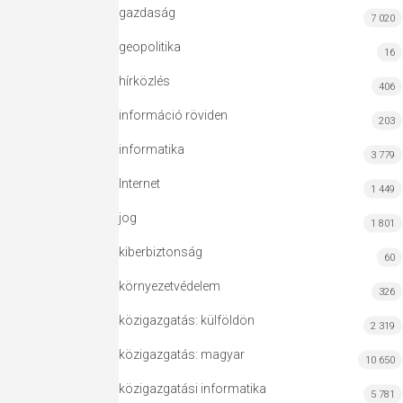
gazdaság
7 020
geopolitika
16
hírközlés
406
információ röviden
203
informatika
3 779
Internet
1 449
jog
1 801
kiberbiztonság
60
környezetvédelem
326
közigazgatás: külföldön
2 319
közigazgatás: magyar
10 650
közigazgatási informatika
5 781