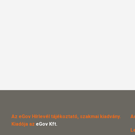
Az eGov Hírlevél tájékoztató, szakmai kiadvány.
A
Kiadója az
eGov Kft.
L