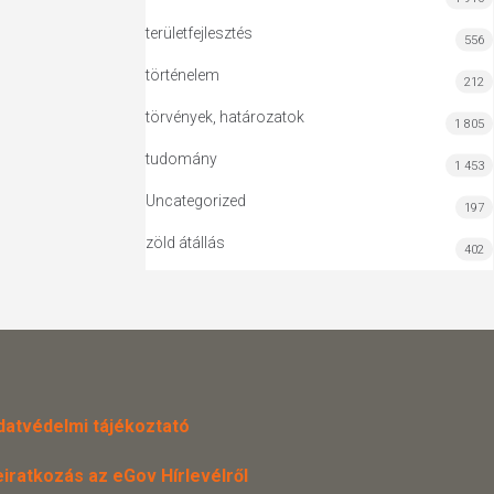
területfejlesztés
556
történelem
212
törvények, határozatok
1 805
tudomány
1 453
Uncategorized
197
zöld átállás
402
datvédelmi tájékoztató
eiratkozás az eGov Hírlevélről