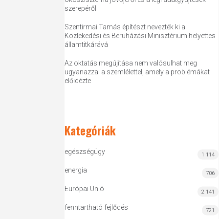
szerepéről
Szentirmai Tamás építészt nevezték ki a
Közlekedési és Beruházási Minisztérium helyettes
államtitkárává
Az oktatás megújítása nem valósulhat meg
ugyanazzal a szemlélettel, amely a problémákat
előidézte
Kategóriák
egészségügy
1 114
energia
706
Európai Unió
2 141
fenntartható fejlődés
721