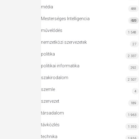
média
488
Mesterséges Intelligencia
420
MI
művelődés
1 548
nemzetközi szervezetek
27
politika
2 337
politikai informatika
292
szakirodalom
2 507
szemle
4
szervezet
189
társadalom
1 963
távközlés
1 310
technika
1 916