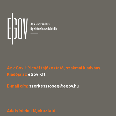
Az eGov Hírlevél tájékoztató, szakmai kiadvány.
Kiadója az
eGov Kft.
E-mail cím:
szerkesztoseg@egov.hu
Adatvédelmi tájékoztató