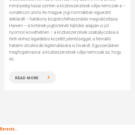
mind pedig hazai szinten a közbeszerzések célja nemcsak a –
vonatkozó uniós és magyar jogi normákban egyaránt
deklarált – hatékony közpénzfelhasználás megvalósítása.
Hanem – a történeti-jogtörténeti fejlődés alapján is jól
nyomon követhetően – a közbeszerzések szabályozása a
fenti elvhez legalábbis közelítő jelentőséggel, a fennálló
hatalmi struktúrák legitimálására is hivatott. Egyszerűbben
megfogalmazva: a közbeszerzések célja nemcsak az, hogy
az...
READ MORE
Keresés..