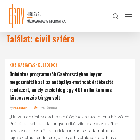
Skip
to
Menu
search
main
Close
content
Menu
Találat: civil szféra
KÖZIGAZGATÁS: KÜLFÖLDÖN
Önkéntes programozók Csehországban ingyen
megcsinálták azt az autópálya-matricát értékesítő
rendszert, amely eredetileg egy 401 millió koronás
közbeszerzés tárgya volt
by
redaktor
2020. február 3.
„Hatvan önkéntes cseh számítógépes szakember a hét végén
Prágában két nap alatt ingyen elkészítette a közeljövőben
bevezetésre kerülő cseh elektronikus sztrádamatricák
tájékoztatási rendszerét, amelyet hivatalosan átadnak az