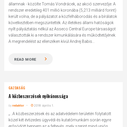
államnak - közölte Tomás Vondrácek, az akció szervezője. A
rendszer eredetileg 401 millió koronába (5,213 milliárd forint)
került volna, de a pályázatot a közfelháborodás és a bírálatok
következtében megszüntették. Az illetékes állami hatóságok
nyílt pályáztatás nélkül az Asseco Central Europe társaságot
választották ki a rendszer kimunkálására és működtetőjének.
A megrendelést az ellenzéken kívül Andrej Babis...
READ MORE
GAZDASÁG
A közbeszerzések nyilvánossága
by
redaktor
2018. április 1.
„...A közbeszerzések és az adatvédelem területén folytatott
közel két évtizedes ügyvédi és kutatómunkám során egyre
erősödött bennem az a feltevés, mely szerint mind uniós,