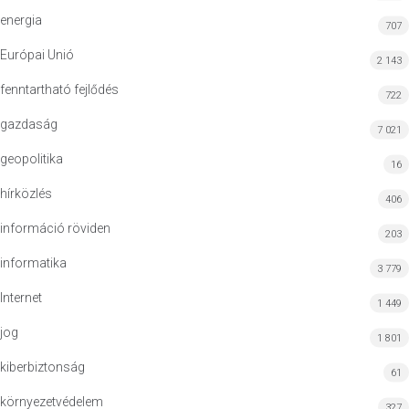
energia
707
Európai Unió
2 143
fenntartható fejlődés
722
gazdaság
7 021
geopolitika
16
hírközlés
406
információ röviden
203
informatika
3 779
Internet
1 449
jog
1 801
kiberbiztonság
61
környezetvédelem
327