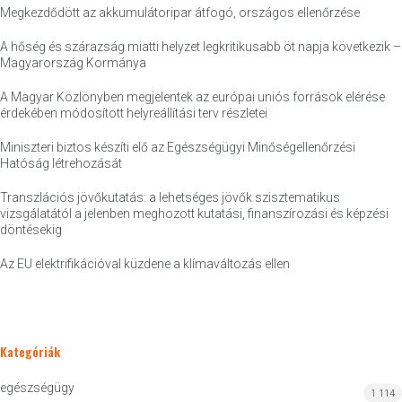
Megkezdődött az akkumulátoripar átfogó, országos ellenőrzése
A hőség és szárazság miatti helyzet legkritikusabb öt napja következik –
Magyarország Kormánya
A Magyar Közlönyben megjelentek az európai uniós források elérése
érdekében módosított helyreállítási terv részletei
Miniszteri biztos készíti elő az Egészségügyi Minőségellenőrzési
Hatóság létrehozását
Transzlációs jövőkutatás: a lehetséges jövők szisztematikus
vizsgálatától a jelenben meghozott kutatási, finanszírozási és képzési
döntésekig
Az EU elektrifikációval küzdene a klímaváltozás ellen
Kategóriák
egészségügy
1 114