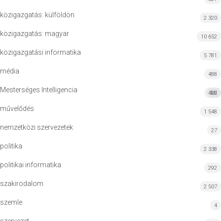
közigazgatás: külföldön
2 320
közigazgatás: magyar
10 652
közigazgatási informatika
5 781
média
488
Mesterséges Intelligencia
422
MI
művelődés
1 548
nemzetközi szervezetek
27
politika
2 338
politikai informatika
292
szakirodalom
2 507
szemle
4