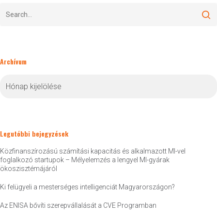
Archívum
Archívum
Legutóbbi bejegyzések
Közfinanszírozású számítási kapacitás és alkalmazott MI-vel
foglalkozó startupok – Mélyelemzés a lengyel MI-gyárak
ökoszisztémájáról
Ki felügyeli a mesterséges intelligenciát Magyarországon?
Az ENISA bővíti szerepvállalását a CVE Programban