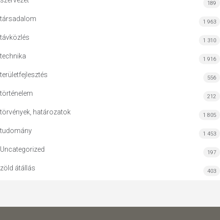
szervezet
189
társadalom
1 963
távközlés
1 310
technika
1 916
területfejlesztés
556
történelem
212
törvények, határozatok
1 805
tudomány
1 453
Uncategorized
197
zöld átállás
403