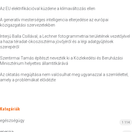
Az EU elektrifikációval küzdene a klímaváltozás ellen
A generatív mesterséges intelligencia elterjedése az európai
közigazgatási szervezetekben
Interjú Balla Csillával, a Lechner fotogrammetriai területének vezetőjével
a hazai téradat-ökoszisztéma jövőjéről és a légi adatgyűjtések
szerepéről
Szentirmai Tamás építészt nevezték ki a Közlekedési és Beruházási
Minisztérium helyettes államtitkárává
Az oktatás megújítása nem valósulhat meg ugyanazzal a szemlélettel,
amely a problémákat előidézte
Kategóriák
egészségügy
1 114
energia