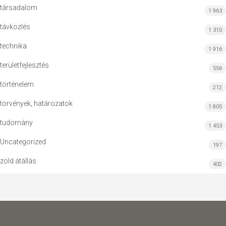
társadalom
1 963
távközlés
1 310
technika
1 916
területfejlesztés
556
történelem
212
törvények, határozatok
1 805
tudomány
1 453
Uncategorized
197
zöld átállás
402