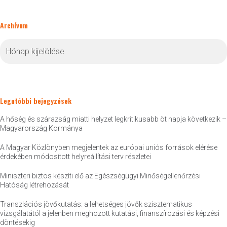
Archívum
Archívum
Legutóbbi bejegyzések
A hőség és szárazság miatti helyzet legkritikusabb öt napja következik –
Magyarország Kormánya
A Magyar Közlönyben megjelentek az európai uniós források elérése
érdekében módosított helyreállítási terv részletei
Miniszteri biztos készíti elő az Egészségügyi Minőségellenőrzési
Hatóság létrehozását
Transzlációs jövőkutatás: a lehetséges jövők szisztematikus
vizsgálatától a jelenben meghozott kutatási, finanszírozási és képzési
döntésekig