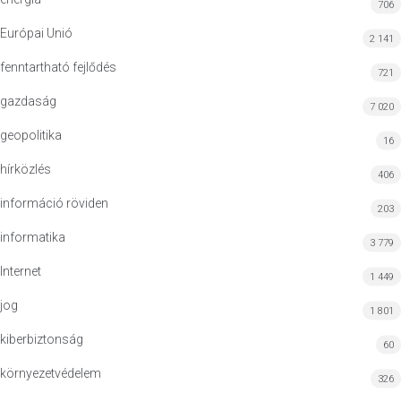
706
Európai Unió
2 141
fenntartható fejlődés
721
gazdaság
7 020
geopolitika
16
hírközlés
406
információ röviden
203
informatika
3 779
Internet
1 449
jog
1 801
kiberbiztonság
60
környezetvédelem
326