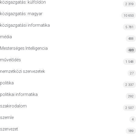
közigazgatás: külföldön
2 319
közigazgatás: magyar
10 650
közigazgatási informatika
5 781
média
488
Mesterséges Intelligencia
420
MI
művelődés
1 548
nemzetközi szervezetek
27
politika
2 337
politikai informatika
292
szakirodalom
2 507
szemle
4
szervezet
189