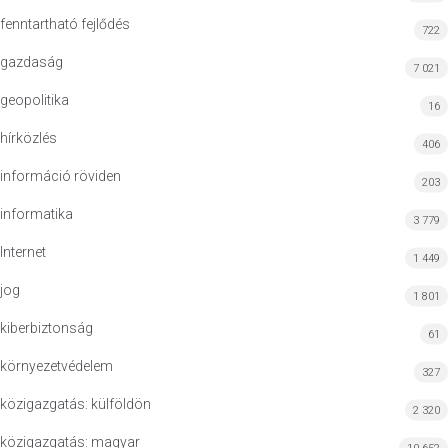
fenntartható fejlődés
722
gazdaság
7 021
geopolitika
16
hírközlés
406
információ röviden
203
informatika
3 779
Internet
1 449
jog
1 801
kiberbiztonság
61
környezetvédelem
327
közigazgatás: külföldön
2 320
közigazgatás: magyar