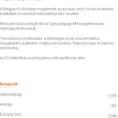
A Magyar Közlönyben megjelentek az európai uniós források elérése
érdekében módosított helyreállítási terv részletei
Miniszteri biztos készíti elő az Egészségügyi Minőségellenőrzési
Hatóság létrehozását
Transzlációs jövőkutatás: a lehetséges jövők szisztematikus
vizsgálatától a jelenben meghozott kutatási, finanszírozási és képzési
döntésekig
Az EU elektrifikációval küzdene a klímaváltozás ellen
Kategóriák
egészségügy
1 114
energia
707
Európai Unió
2 143