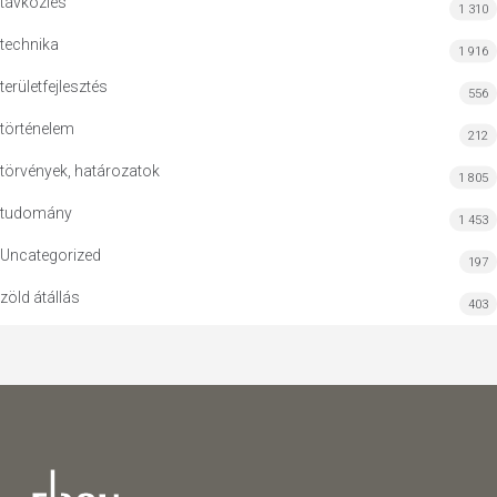
távközlés
1 310
technika
1 916
területfejlesztés
556
történelem
212
törvények, határozatok
1 805
tudomány
1 453
Uncategorized
197
zöld átállás
403