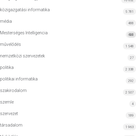
10 652
közigazgatási informatika
5 781
média
488
Mesterséges Intelligencia
422
MI
művelődés
1 548
nemzetközi szervezetek
27
politika
2 338
politikai informatika
292
szakirodalom
2 507
szemle
4
szervezet
189
társadalom
1 963