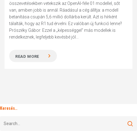
összevetésekben vetekszik az OpenAI-féle 01 modellel, sőt
van, amiben jobb is annál. Ráadásul a cég állítja: a modell
betanítása csupán 5,6 millió dollárba került. Azt is hírként
tálalták, hogy az R1 tud érvelni. Ez valóban új funkció lenne?
Prószéky Gábor: Ezzel a „képességgel” más modellek is
rendelkeznek, legfeljebb kevésbé jól...
READ MORE
Keresés..