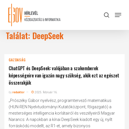
Skip
to
Menu
search
main
Close
content
Menu
Találat: DeepSeek
GAZDASÁG
ChatGPT és DeepSeek: valójában a szakemberek
képességeire van igazán nagy szükség, akik ezt az egészet
összerakják
by
redaktor
2025. február 16.
„Prószéky Gábor nyelvész, programtervező matematikus
(HUN-REN Nyelvtudományi Kutatóközpont, főigazgató) a
mesterséges intelligencia korlátairól és veszélyeiről Magyar
Narancs: A napokban a kínai DeepSeek kiadott egy új, nyílt
forráskódú modellt, az R1-et, amely bizonyos