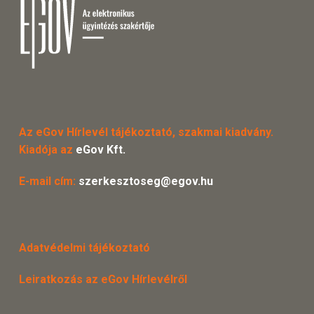
Az eGov Hírlevél tájékoztató, szakmai kiadvány.
Kiadója az
eGov Kft.
E-mail cím:
szerkesztoseg@egov.hu
Adatvédelmi tájékoztató
Leiratkozás az eGov Hírlevélről