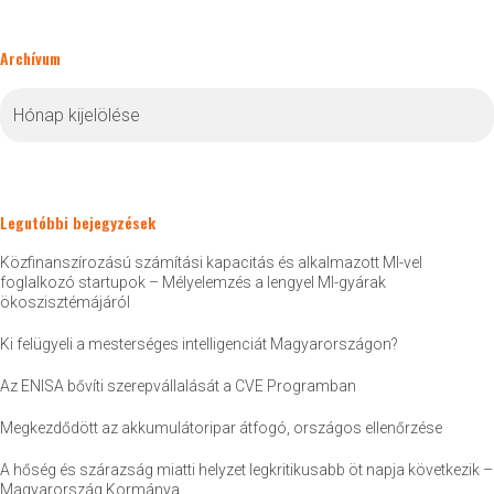
Archívum
Archívum
Legutóbbi bejegyzések
Közfinanszírozású számítási kapacitás és alkalmazott MI-vel
foglalkozó startupok – Mélyelemzés a lengyel MI-gyárak
ökoszisztémájáról
Ki felügyeli a mesterséges intelligenciát Magyarországon?
Az ENISA bővíti szerepvállalását a CVE Programban
Megkezdődött az akkumulátoripar átfogó, országos ellenőrzése
A hőség és szárazság miatti helyzet legkritikusabb öt napja következik –
Magyarország Kormánya