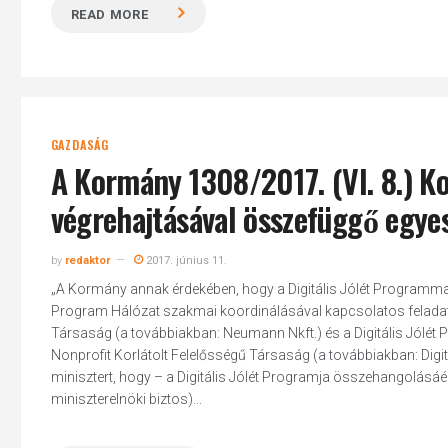
READ MORE
GAZDASÁG
A Kormány 1308/2017. (VI. 8.) Kor
végrehajtásával összefüggő egye
by
redaktor
2017. június 11.
„A Kormány annak érdekében, hogy a Digitális Jólét Programmal
Program Hálózat szakmai koordinálásával kapcsolatos felada
Társaság (a továbbiakban: Neumann Nkft.) és a Digitális Jólét
Nonprofit Korlátolt Felelősségű Társaság (a továbbiakban: Digitá
minisztert, hogy – a Digitális Jólét Programja összehangolásáér
miniszterelnöki biztos)...