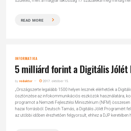
született, mert a magyar lakosság 17 százaléka még mindig ne
READ MORE
Hit enter to search or ESC to close
INFORMATIKA
5 milliárd forint a Digitális Jólé
by
redaktor
2017. október 15.
„Országszerte legalább 1500 helyen lesznek elérhetőek a Digitá
ösztönzése az infokommunikációs eszközök használatára, korsz
programot a Nemzeti Fejlesztési Minisztérium (NFM) összesen 5 
hazai forrásból. Deutsch Tamás, a Digitális Jólét Programért f
az utóbbi időben érezhetően felgyorsult, ehhez a DJP keretében h