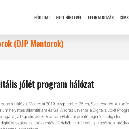
FŐOLDAL
HETI HÍRLEVÉL
FELIRATKOZÁS
CÍMK
torok (DJP Mentorok)
itális jólét program hálózat
 Program Hálózat Mentorai 2019. szeptember 25-én, Szentendrén. A konf
um helyettes államtitkára és Gál András Levente, a Digitális Jólét Prog
ságáról, a Digitális Jólét Program Hálózat jelentőségéről, eddig elért
, a digitális szakadék csökkentése érdekében már eddig is számos intézk