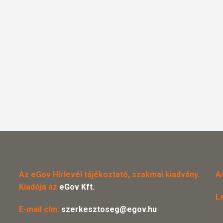
Az eGov Hírlevél tájékoztató, szakmai kiadvány.
A
Kiadója az
eGov Kft.
L
E-mail cím:
szerkesztoseg@egov.hu