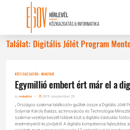
Skip
to
main
content
Találat: Digitális Jólét Program Men
KÖZIGAZGATÁS: MAGYAR
Egymillió embert ért már el a dig
by
redaktor
2019. szeptember 29.
„ Országos szakmai találkozón gyűltek össze a Digitális Jólét
Solymár Károly Balázs, az Innovációs és Technológiai Minisztéri
szakmai vezetője beszélt többek közt a digitális írástudás fontos
eredményeiről és jövőjéről. A digitális kompetencia fejlesztése