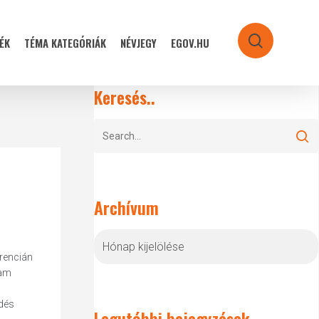
ÉK
TÉMA KATEGÓRIÁK
NÉVJEGY
EGOV.HU
search
Keresés..
Archívum
Archívum
erencián
ram
edés
Legutóbbi bejegyzések