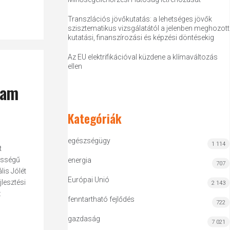
Transzlációs jövőkutatás: a lehetséges jövők
szisztematikus vizsgálatától a jelenben meghozott
kutatási, finanszírozási és képzési döntésekig
Az EU elektrifikációval küzdene a klímaváltozás
ellen
gram
Kategóriák
egészségügy
1 114
t
ősségű
energia
707
is Jólét
Európai Unió
jlesztési
2 143
:
fenntartható fejlődés
722
gazdaság
7 021