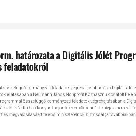
m. határozata a Digitális Jólét Pro
s feladatokról
 összefüggő kormányzati feladatok végrehajtásában és a Digitális Jólé
tok ellátásában a Neumann János Nonprofit Közhasznú Korlátolt Felel
 Programmal összefüggő kormányzati feladatok végrehajtásában a Digitál
lis Jólét Nkft.) hatékonyan tudjon közreműködni: 1. felhívja a nemzeti fe
t és megvalósításáért felelős miniszterelnöki biztossal (a továbbiakban