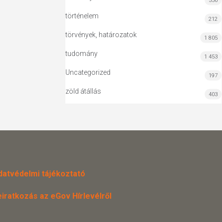
556
történelem
212
törvények, határozatok
1 805
tudomány
1 453
Uncategorized
197
zöld átállás
403
datvédelmi tájékoztató
eiratkozás az eGov Hírlevélről