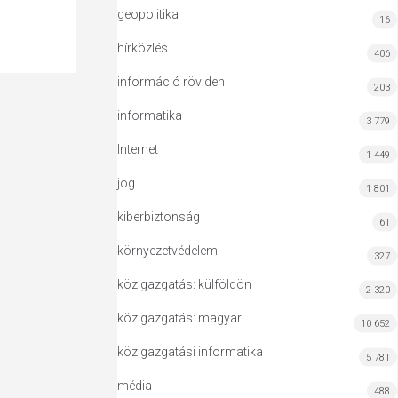
geopolitika
16
hírközlés
406
információ röviden
203
informatika
3 779
Internet
1 449
jog
1 801
kiberbiztonság
61
környezetvédelem
327
közigazgatás: külföldön
2 320
közigazgatás: magyar
10 652
közigazgatási informatika
5 781
média
488