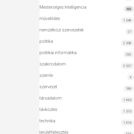
Mesterséges Intelligencia
422
MI
művelődés
1 548
nemzetközi szervezetek
27
politika
2 338
politikai informatika
292
szakirodalom
2 507
szemle
4
szervezet
189
társadalom
1 963
távközlés
1 310
technika
1 916
területfejlesztés