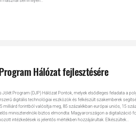
m használ semmilyen...
t Program Hálózat fejlesztésére
lis Jólét Program (DJP) Hálózat Pontok, melyek elsődleges feladata a po
erű digitális technológiai eszközök és felkészült szakemberek segítsé
milliárd forintból valósítja meg, 85 százalékban európai uniós, 15 szá
elelős miniszterelnöki biztos elmondta: Magyarországon a digitalizáció 
ozott intézkedések is jelentős mértékben hozzájárultak. Elkészültek...