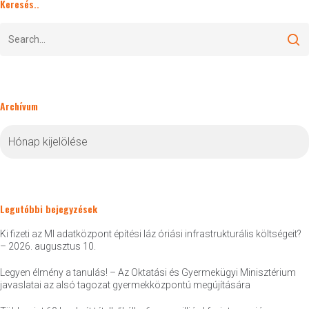
Keresés..
Archívum
Archívum
Legutóbbi bejegyzések
Ki fizeti az MI adatközpont építési láz óriási infrastrukturális költségeit?
– 2026. augusztus 10.
Legyen élmény a tanulás! – Az Oktatási és Gyermekügyi Minisztérium
javaslatai az alsó tagozat gyermekközpontú megújítására