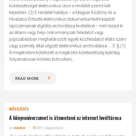
kötelezettséget elektronikus úton e rendelet szerint kell
teljesíteni. (2) E rendelet hatálya – a Magyar Közlöny és a
Hivatalos Értesítő elektronikus dokumentumként kiadott
lapszámainak digitális archiválása kivételével – nem terjed ki
az állami vagy helyi önkormányzati feladatot vagy
jogszabályban meghatározott egyéb közfeladatot ellátó szerv
vagy személy által végzett elektronikus archiválásra. ... 3. § (1)
A megőrzésre kötelezett a megőrzési kötelezettség lejártáig
folyamatosan köteles biztosítani,...
READ MORE
MŰVELŐDÉS
A könyvuniverzumot is átmentené az internet levéltárosa
by
redaktor
2011. augusztus 6.