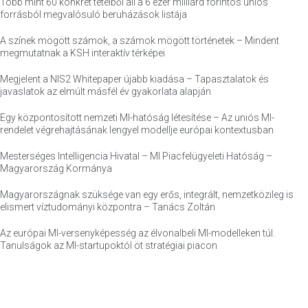
Több mint 60 konkrét tételből áll a 6 ezer milliárd forintos uniós
forrásból megvalósuló beruházások listája
A színek mögött számok, a számok mögött történetek – Mindent
megmutatnak a KSH interaktív térképei
Megjelent a NIS2 Whitepaper újabb kiadása – Tapasztalatok és
javaslatok az elmúlt másfél év gyakorlata alapján
Egy központosított nemzeti MI-hatóság létesítése – Az uniós MI-
rendelet végrehajtásának lengyel modellje európai kontextusban
Mesterséges Intelligencia Hivatal – MI Piacfelügyeleti Hatóság –
Magyarország Kormánya
Magyarországnak szüksége van egy erős, integrált, nemzetközileg is
elismert víztudományi központra – Tanács Zoltán
Az európai MI-versenyképesség az élvonalbeli MI-modelleken túl.
Tanulságok az MI-startupoktól öt stratégiai piacon