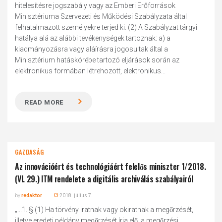
hitelesítésre jogszabály vagy az Emberi Erőforrások
Minisztériuma Szervezeti és Működési Szabályzata által
felhatalmazott személyekre terjed ki. (2) A Szabályzat tárgyi
hatálya alá az alábbi tevékenységek tartoznak: a) a
kiadmányozásra vagy aláírásra jogosultak által a
Minisztérium hatáskörébe tartozó eljárások során az
elektronikus formában létrehozott, elektronikus...
READ MORE
GAZDASÁG
Az innovációért és technológiáért felelős miniszter 1/2018.
(VI. 29.) ITM rendelete a digitális archiválás szabályairól
by
redaktor
2018. július 7.
„...1. § (1) Ha törvény iratnak vagy okiratnak a megőrzését,
illetve eredeti példány megőrzését írja elő, a megőrzési