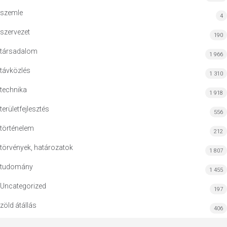
szemle
4
szervezet
190
társadalom
1 966
távközlés
1 310
technika
1 918
területfejlesztés
556
történelem
212
törvények, határozatok
1 807
tudomány
1 455
Uncategorized
197
zöld átállás
406