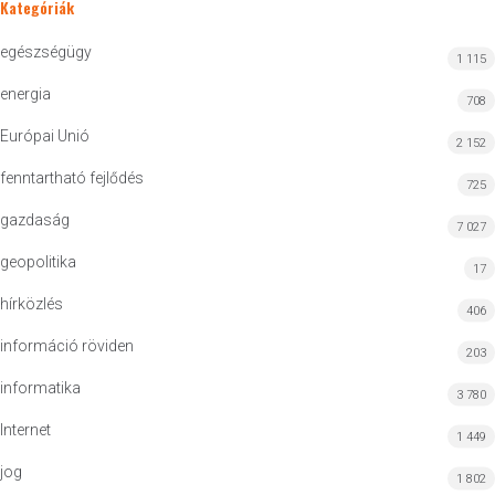
Kategóriák
egészségügy
1 115
energia
708
Európai Unió
2 152
fenntartható fejlődés
725
gazdaság
7 027
geopolitika
17
hírközlés
406
információ röviden
203
informatika
3 780
Internet
1 449
jog
1 802