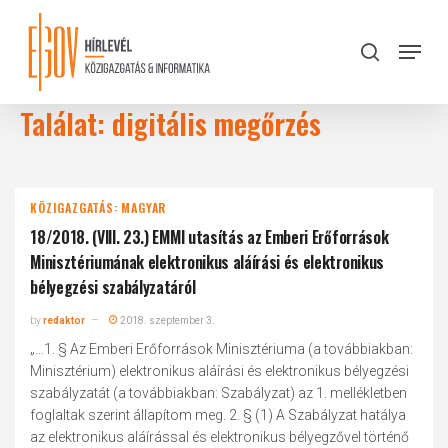
Skip
to
Menu
search
main
Close
content
Menu
Találat: digitális megőrzés
KÖZIGAZGATÁS: MAGYAR
18/2018. (VIII. 23.) EMMI utasítás az Emberi Erőforrások
Minisztériumának elektronikus aláírási és elektronikus
bélyegzési szabályzatáról
by
redaktor
2018. szeptember 3.
„...1. § Az Emberi Erőforrások Minisztériuma (a továbbiakban:
Minisztérium) elektronikus aláírási és elektronikus bélyegzési
szabályzatát (a továbbiakban: Szabályzat) az 1. mellékletben
foglaltak szerint állapítom meg. 2. § (1) A Szabályzat hatálya
az elektronikus aláírással és elektronikus bélyegzővel történő