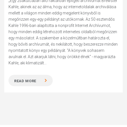
„Egy zsákutcában álló raktárban építgeti archívumát Brewster
Kahle, akinek az az álma, hogy az internetoldalak archiválása
mellett a világon minden eddig megjelent könyvből is
megőrizzen egy-egy példányt az utókornak. Az 50 esztendős
Kahle 1996-ban alapította a nonprofit Internet Archívumot,
hogy minden eddig létrehozott internetes oldalból megőrizzen
egy másolatot. A szakember a közelmúltban határozta el,
hogy bővíti archívumát, és nekilátott, hogy beszerezze minden
nyomtatott könyv egy példányát. "A könyvek sohasem
avulnak el. Azt akarjuk látni, hogy örökké élnek" - magyarázta
Kahle, aki klimatizált...
READ MORE