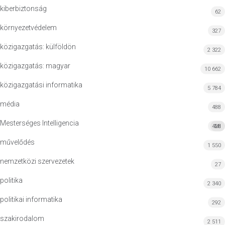
kiberbiztonság
62
környezetvédelem
327
közigazgatás: külföldön
2 322
közigazgatás: magyar
10 662
közigazgatási informatika
5 784
média
488
Mesterséges Intelligencia
428
MI
művelődés
1 550
nemzetközi szervezetek
27
politika
2 340
politikai informatika
292
szakirodalom
2 511