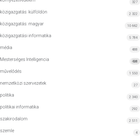
környezetvédelem
327
közigazgatás: külföldön
2 322
közigazgatás: magyar
10 662
közigazgatási informatika
5 784
média
488
Mesterséges Intelligencia
428
MI
művelődés
1 550
nemzetközi szervezetek
27
politika
2 340
politikai informatika
292
szakirodalom
2 511
szemle
4