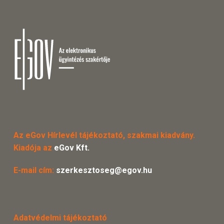
Az eGov Hírlevél tájékoztató, szakmai kiadvány.
Kiadója az
eGov Kft.
E-mail cím:
szerkesztoseg@egov.hu
Adatvédelmi tájékoztató