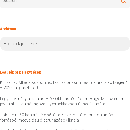
Archívum
Archívum
Legutóbbi bejegyzések
Ki fizeti az MI adatközpont építési láz óriási infrastrukturális költségeit?
– 2026. augusztus 10.
Legyen élmény a tanulás! – Az Oktatási és Gyermekügyi Minisztérium
javaslatai az alsó tagozat gyermekközpontú megújítására
Több mint 60 konkrét tételből áll a 6 ezer milliárd forintos uniós
forrásból megvalósuló beruházások listája