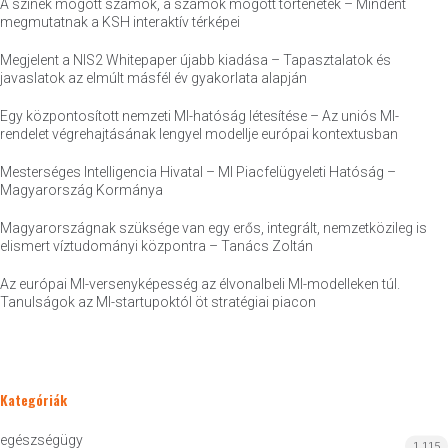
A színek mögött számok, a számok mögött történetek – Mindent
megmutatnak a KSH interaktív térképei
Megjelent a NIS2 Whitepaper újabb kiadása – Tapasztalatok és
javaslatok az elmúlt másfél év gyakorlata alapján
Egy központosított nemzeti MI-hatóság létesítése – Az uniós MI-
rendelet végrehajtásának lengyel modellje európai kontextusban
Mesterséges Intelligencia Hivatal – MI Piacfelügyeleti Hatóság –
Magyarország Kormánya
Magyarországnak szüksége van egy erős, integrált, nemzetközileg is
elismert víztudományi központra – Tanács Zoltán
Az európai MI-versenyképesség az élvonalbeli MI-modelleken túl.
Tanulságok az MI-startupoktól öt stratégiai piacon
Kategóriák
egészségügy
1 115