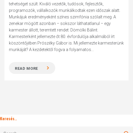
tehetséget szült. Kiváló vezetők, tudósok, fejlesztők,
programozók, vállalkozók munkálkodtak ezen időszak alatt.
Munkájuk eredményeként színes szimfónia szólalt meg. A
zenekar mögött azonban – sokszor láthatatlanul – egy
karmester állott, teremtett rendet: Dömölki Bálint.
Karmesterként jellemezte őt 80. évfordulója alkalmából írt
köszöntőjében Prószéky Gábor is. Mi jellemezte karmesterünk
munkáját? A kezdetektől fogva a folyamatos...
READ MORE
Keresés..