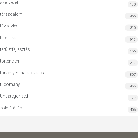
szervezet
190
társadalom
1 966
távközlés
1 310
technika
1 918
területfejlesztés
556
történelem
212
törvények, határozatok
1 807
tudomány
1 455
Uncategorized
197
zöld átállás
406