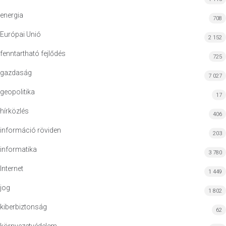
energia
708
Európai Unió
2 152
fenntartható fejlődés
725
gazdaság
7 027
geopolitika
17
hírközlés
406
információ röviden
203
informatika
3 780
Internet
1 449
jog
1 802
kiberbiztonság
62