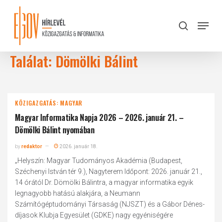
Skip
to
Menu
search
main
Close
content
Menu
Találat: Dömölki Bálint
KÖZIGAZGATÁS: MAGYAR
Magyar Informatika Napja 2026 – 2026. január 21. –
Dömölki Bálint nyomában
by
redaktor
2026. január 18.
„Helyszín: Magyar Tudományos Akadémia (Budapest,
Széchenyi István tér 9.), Nagyterem Időpont: 2026. január 21.,
14 órától Dr. Dömölki Bálintra, a magyar informatika egyik
legnagyobb hatású alakjára, a Neumann
Számítógéptudományi Társaság (NJSZT) és a Gábor Dénes-
díjasok Klubja Egyesület (GDKE) nagy egyéniségére