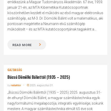
emlékezünk a Magyar Tudományos Akadémián. 67 éve, 1959.
január 21-én, az MTA Kibernetikai Kutatócsoportnak
köszönhetően kezdett el működni az első magyar elektronikus
számítógép, az M-3. Dr. Dömölki Bálint volt a matematikus, aki
pontosan megértette a Neumann-elvű számítógép
működését – és az MTA kutatócsoportjának tagjaként a...
READ MORE
GAZDASÁG
Búcsú Dömölki Bálinttól (1935 – 2025)
by
redaktor
2025. augusztus 31.
„Búcsú Dömölki Bálinttól (1935 – 2025) 2025. augusztus 31-
én elhunyt Dömölki Bálint, a magyar számítástechnika egyik
nagyformátumú megalapozója, integratív egyénisége, sokunk
mestere. A magyar számítástechnika elmúlt 65 éve sok