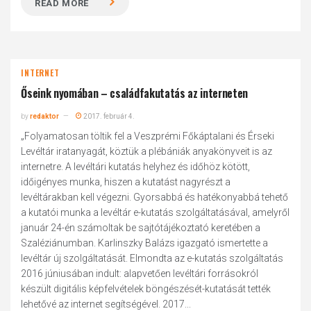
READ MORE
INTERNET
Őseink nyomában – családfakutatás az interneten
by
redaktor
2017. február 4.
„Folyamatosan töltik fel a Veszprémi Főkáptalani és Érseki
Levéltár iratanyagát, köztük a plébániák anyakönyveit is az
internetre. A levéltári kutatás helyhez és időhöz kötött,
időigényes munka, hiszen a kutatást nagyrészt a
levéltárakban kell végezni. Gyorsabbá és hatékonyabbá tehető
a kutatói munka a levéltár e-kutatás szolgáltatásával, amelyről
január 24-én számoltak be sajtótájékoztató keretében a
Szaléziánumban. Karlinszky Balázs igazgató ismertette a
levéltár új szolgáltatását. Elmondta az e-kutatás szolgáltatás
2016 júniusában indult: alapvetően levéltári forrásokról
készült digitális képfelvételek böngészését-kutatását tették
lehetővé az internet segítségével. 2017...