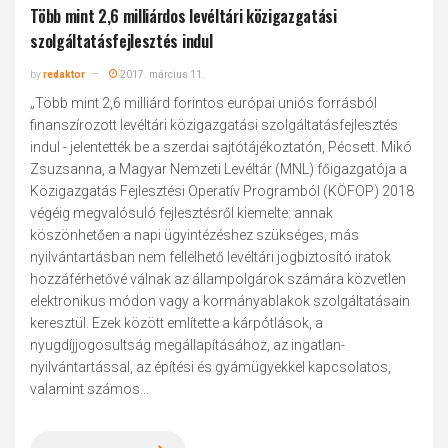
Több mint 2,6 milliárdos levéltári közigazgatási
szolgáltatásfejlesztés indul
by
redaktor
2017. március 11.
„Több mint 2,6 milliárd forintos európai uniós forrásból
finanszírozott levéltári közigazgatási szolgáltatásfejlesztés
indul - jelentették be a szerdai sajtótájékoztatón, Pécsett. Mikó
Zsuzsanna, a Magyar Nemzeti Levéltár (MNL) főigazgatója a
Közigazgatás Fejlesztési Operatív Programból (KÖFOP) 2018
végéig megvalósuló fejlesztésről kiemelte: annak
köszönhetően a napi ügyintézéshez szükséges, más
nyilvántartásban nem fellelhető levéltári jogbiztosító iratok
hozzáférhetővé válnak az állampolgárok számára közvetlen
elektronikus módon vagy a kormányablakok szolgáltatásain
keresztül. Ezek között említette a kárpótlások, a
nyugdíjjogosultság megállapításához, az ingatlan-
nyilvántartással, az építési és gyámügyekkel kapcsolatos,
valamint számos...