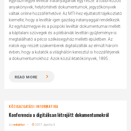
egyházmegyei levéltár iratanyagának egy része: a többi között
anyakönyvek, helytörténeti dokumentumok, jegyzőkönyvek
váltak online hozzáférhetővé. Az MTI-hez eljuttatott tájékoztató
kiemelte, hogy a levéltár igen gazdag iratanyaggal rendelkezik.
Az egyházmegyei és a püspöki levéltár dokumentumai mellett
a káptalani szövegek és a plébániák levéltári gyűjteménye is
megtalálható a pécsi székesegyház melletti épületben. Az
iratok egy részét szakemberek digitalizálták az elmúlt három
évben, hogy a kutatók a világhálón keresztül is hozzáférjenek
a dokumentumokhoz. Azok közül iktatókönyvek, 1895...
READ MORE
KÖZIGAZGATÁSI INFORMATIKA
Konferencia a digitálisan létrejött dokumentumokról
by
redaktor
2017. április 3.