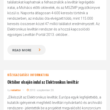
találatokat kaphatnak a felhasználók a levéltár legrégebbi
iratai, a Mohács előtti oklevelek, és az MSZMP jegyzőkönyvei
közül is. Naponta átlagosan 4-600 keresés történik a
rendszerben, az indulás óta elvégzett több, mint 115.000
keresés összesen közel 47 millió találatot eredményezett. Az
Elektronikus levéltári rendszer és a hozzá kapcsolódó
egységes Levéltári Portál 2013. október...
READ MORE
KÖZIGAZGATÁSI INFORMATIKA
Október elsején indul az Elektronikus levéltár
by
redaktor
2013. szeptember 20.
„Elkészült az Elektronikus levéltár, Európa egyik legfejlettebb, a
kutatók igényeinek megfelelő levéltári nyilvántartó és archiváló
rendszere - jelentették be a projektet megvalósító konzorcium