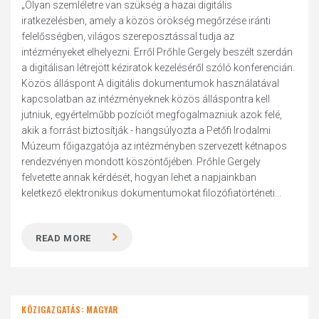
„Olyan szemléletre van szükség a hazai digitális
iratkezelésben, amely a közös örökség megőrzése iránti
felelősségben, világos szereposztással tudja az
intézményeket elhelyezni. Erről Prőhle Gergely beszélt szerdán
a digitálisan létrejött kéziratok kezeléséről szóló konferencián.
Közös álláspont A digitális dokumentumok használatával
kapcsolatban az intézményeknek közös álláspontra kell
jutniuk, egyértelműbb pozíciót megfogalmazniuk azok felé,
akik a forrást biztosítják - hangsúlyozta a Petőfi Irodalmi
Múzeum főigazgatója az intézményben szervezett kétnapos
rendezvényen mondott köszöntőjében. Prőhle Gergely
felvetette annak kérdését, hogyan lehet a napjainkban
keletkező elektronikus dokumentumokat filozófiatörténeti...
READ MORE
KÖZIGAZGATÁS: MAGYAR