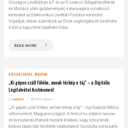
Országos Levéltárban a P és az R szekció (Magánlevéltárak
és Mohács utáni gyűjtemények) iratanyagára vonatkozó
kéréseket az Elektronikus Levéltári Portálon keresztül
fogadjuk, ebben számítunk az Önök segítségére és türelmére.
A Bécsi kapu téren található többi...
READ MORE
KÖZIGAZGATÁS: MAGYAR
„Ki gépen száll fölébe, annak térkép e táj” – a Digitális
Légifelvétel Archívumról
by
redaktor
2019. május 5.
„„Ki gépen száll fölébe, annak térkép e táj” – írja Radnóti Miklós
otthonunkról, Magyarországról. A fentrol.hu oldalon lassan
öt éve kalandozhatunk hazánk érdekes, vagy szívünknek
kedves tájain légi felvételek segítségével. Gondolta volna bárki,