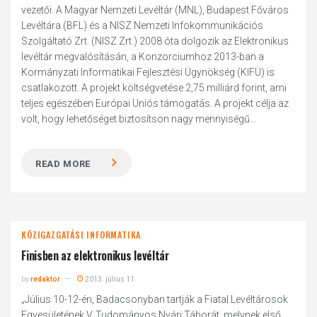
vezetői. A Magyar Nemzeti Levéltár (MNL), Budapest Főváros
Levéltára (BFL) és a NISZ Nemzeti Infokommunikációs
Szolgáltató Zrt. (NISZ Zrt.) 2008 óta dolgozik az Elektronikus
levéltár megvalósításán, a Konzorciumhoz 2013-ban a
Kormányzati Informatikai Fejlesztési Ügynökség (KIFÜ) is
csatlakozott. A projekt költségvetése 2,75 milliárd forint, ami
teljes egészében Európai Uniós támogatás. A projekt célja az
volt, hogy lehetőséget biztosítson nagy mennyiségű...
READ MORE
KÖZIGAZGATÁSI INFORMATIKA
Finisben az elektronikus levéltár
by
redaktor
2013. július 11.
„Július 10-12-én, Badacsonyban tartják a Fiatal Levéltárosok
Egyesületének V. Tudományos Nyári Táborát, melynek első