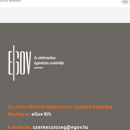
zöld átállás
405
Az eGov Hírlevél tájékoztató, szakmai kiadvány.
Kiadója az
eGov Kft.
E-mail cím:
szerkesztoseg@egov.hu