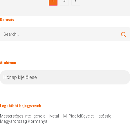
1
2
Keresés..
Archívum
Archívum
Legutóbbi bejegyzések
Mesterséges Intelligencia Hivatal – MI Piacfelügyeleti Hatóság –
Magyarország Kormánya