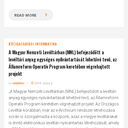
READ MORE
KÖZIGAZGATÁSI INFORMATIKA
A Magyar Nemzeti Levéltárban (MNL) befejeződött a
levéltári anyag egységes nyilvántartását lehetővé tevő, az
Államreform Operatív Program keretében végrehajtott
projekt
by
redaktor
2014. július 5.
„A Magyar Nemzeti Levéltárban (MNL) befejeződött a levéltári
anyag egységes nyilvántartását lehetővé tevő, az Államreform
Operatív Program keretében végrehajtott projekt. Az Országos
Levéltár korábban, már az e-Archivum rendszer létrehozása
során is szorgalmazta a központi, azaz a megyei levéltárakat
is érintő elektronikus levéltári nyilvántartás létrehozását, amely