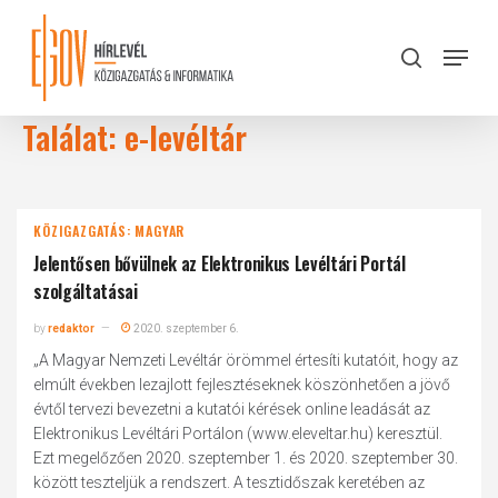
Skip
to
Menu
search
main
Close
content
Menu
Találat: e-levéltár
KÖZIGAZGATÁS: MAGYAR
Jelentősen bővülnek az Elektronikus Levéltári Portál
szolgáltatásai
by
redaktor
2020. szeptember 6.
„A Magyar Nemzeti Levéltár örömmel értesíti kutatóit, hogy az
elmúlt években lezajlott fejlesztéseknek köszönhetően a jövő
évtől tervezi bevezetni a kutatói kérések online leadását az
Elektronikus Levéltári Portálon (www.eleveltar.hu) keresztül.
Ezt megelőzően 2020. szeptember 1. és 2020. szeptember 30.
között teszteljük a rendszert. A tesztidőszak keretében az