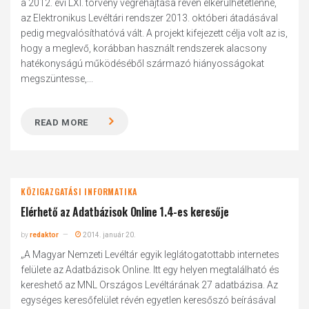
a 2012. évi LXI. törvény végrehajtása révén elkerülhetetlenné,
az Elektronikus Levéltári rendszer 2013. októberi átadásával
pedig megvalósíthatóvá vált. A projekt kifejezett célja volt az is,
hogy a meglevő, korábban használt rendszerek alacsony
hatékonyságú működéséből származó hiányosságokat
megszüntesse,...
READ MORE
KÖZIGAZGATÁSI INFORMATIKA
Elérhető az Adatbázisok Online 1.4-es keresője
by
redaktor
2014. január 20.
„A Magyar Nemzeti Levéltár egyik leglátogatottabb internetes
felülete az Adatbázisok Online. Itt egy helyen megtalálható és
kereshető az MNL Országos Levéltárának 27 adatbázisa. Az
egységes keresőfelület révén egyetlen keresőszó beírásával