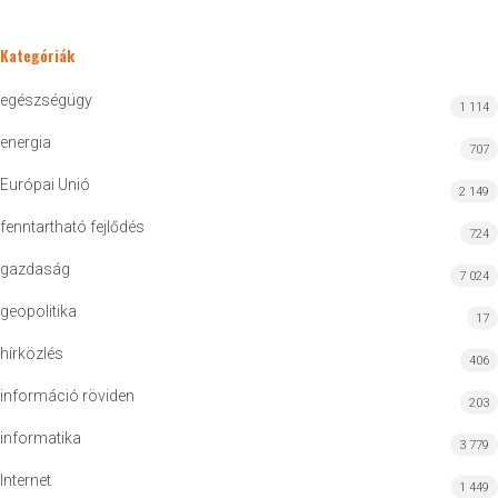
Kategóriák
egészségügy
1 114
energia
707
Európai Unió
2 149
fenntartható fejlődés
724
gazdaság
7 024
geopolitika
17
hírközlés
406
információ röviden
203
informatika
3 779
Internet
1 449