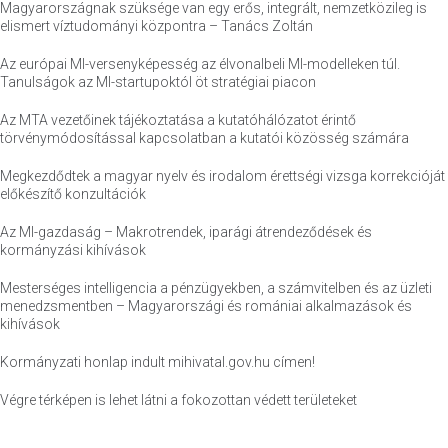
Magyarországnak szüksége van egy erős, integrált, nemzetközileg is
elismert víztudományi központra – Tanács Zoltán
Az európai MI-versenyképesség az élvonalbeli MI-modelleken túl.
Tanulságok az MI-startupoktól öt stratégiai piacon
Az MTA vezetőinek tájékoztatása a kutatóhálózatot érintő
törvénymódosítással kapcsolatban a kutatói közösség számára
Megkezdődtek a magyar nyelv és irodalom érettségi vizsga korrekcióját
előkészítő konzultációk
Az MI-gazdaság – Makrotrendek, iparági átrendeződések és
kormányzási kihívások
Mesterséges intelligencia a pénzügyekben, a számvitelben és az üzleti
menedzsmentben – Magyarországi és romániai alkalmazások és
kihívások
Kormányzati honlap indult mihivatal.gov.hu címen!
Végre térképen is lehet látni a fokozottan védett területeket