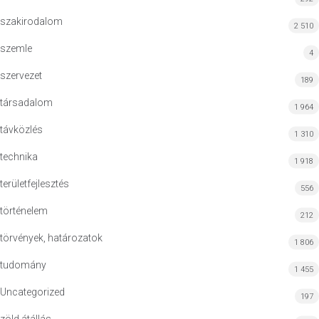
szakirodalom
2 510
szemle
4
szervezet
189
társadalom
1 964
távközlés
1 310
technika
1 918
területfejlesztés
556
történelem
212
törvények, határozatok
1 806
tudomány
1 455
Uncategorized
197