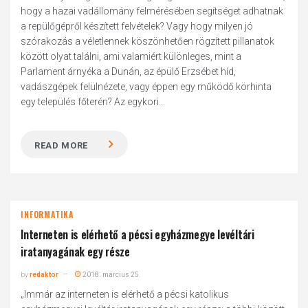
hogy a hazai vadállomány felmérésében segítséget adhatnak
a repülőgépről készített felvételek? Vagy hogy milyen jó
szórakozás a véletlennek köszönhetően rögzített pillanatok
között olyat találni, ami valamiért különleges, mint a
Parlament árnyéka a Dunán, az épülő Erzsébet híd,
vadászgépek felülnézete, vagy éppen egy működő körhinta
egy település főterén? Az egykori...
READ MORE
INFORMATIKA
Interneten is elérhető a pécsi egyházmegye levéltári
iratanyagának egy része
by
redaktor
2018. március 25.
„Immár az interneten is elérhető a pécsi katolikus