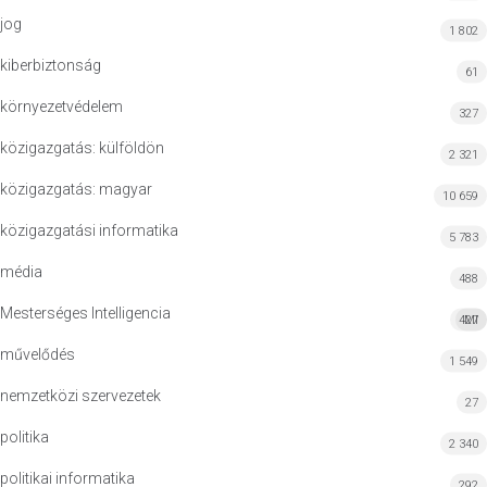
jog
1 802
kiberbiztonság
61
környezetvédelem
327
közigazgatás: külföldön
2 321
közigazgatás: magyar
10 659
közigazgatási informatika
5 783
média
488
Mesterséges Intelligencia
427
MI
művelődés
1 549
nemzetközi szervezetek
27
politika
2 340
politikai informatika
292