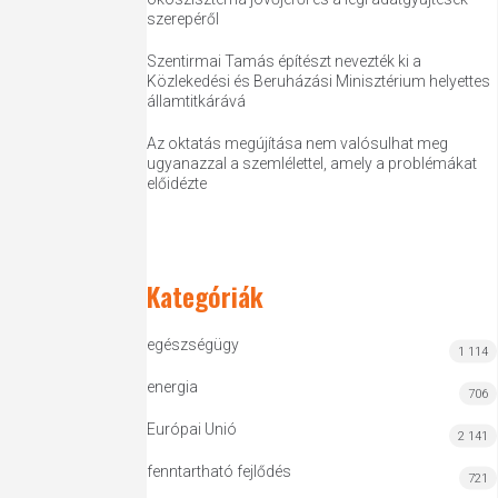
szerepéről
Szentirmai Tamás építészt nevezték ki a
Közlekedési és Beruházási Minisztérium helyettes
államtitkárává
Az oktatás megújítása nem valósulhat meg
ugyanazzal a szemlélettel, amely a problémákat
előidézte
Kategóriák
egészségügy
1 114
energia
706
Európai Unió
2 141
fenntartható fejlődés
721