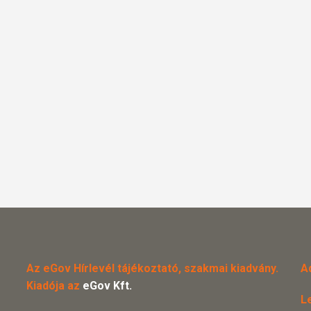
Az eGov Hírlevél tájékoztató, szakmai kiadvány.
A
Kiadója az
eGov Kft.
L