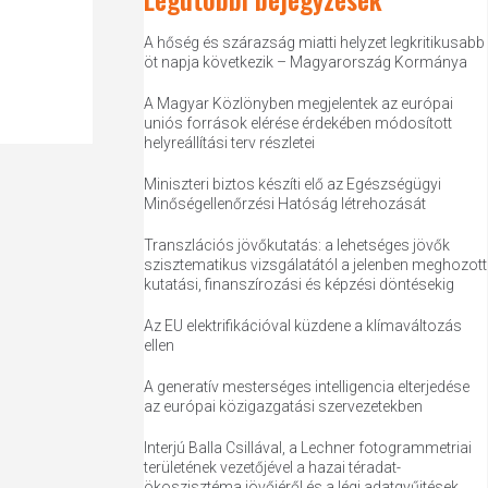
A hőség és szárazság miatti helyzet legkritikusabb
öt napja következik – Magyarország Kormánya
A Magyar Közlönyben megjelentek az európai
uniós források elérése érdekében módosított
helyreállítási terv részletei
Miniszteri biztos készíti elő az Egészségügyi
Minőségellenőrzési Hatóság létrehozását
Transzlációs jövőkutatás: a lehetséges jövők
szisztematikus vizsgálatától a jelenben meghozott
kutatási, finanszírozási és képzési döntésekig
Az EU elektrifikációval küzdene a klímaváltozás
ellen
A generatív mesterséges intelligencia elterjedése
az európai közigazgatási szervezetekben
Interjú Balla Csillával, a Lechner fotogrammetriai
területének vezetőjével a hazai téradat-
ökoszisztéma jövőjéről és a légi adatgyűjtések