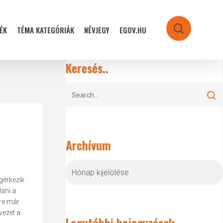
ÉK
TÉMA KATEGÓRIÁK
NÉVJEGY
EGOV.HU
search
Keresés..
Archívum
Archívum
gérkezik
lani a
-re már
vezet a
Legutóbbi bejegyzések