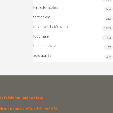
területfejlesztés
556
történelem
212
törvények, határozatok
1 805
tudomány
1 453
Uncategorized
197
zöld átállás
402
datvédelmi tájékoztató
eiratkozás az eGov Hírlevélről