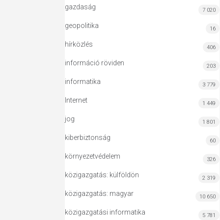
gazdaság
7 020
geopolitika
16
hírközlés
406
információ röviden
203
informatika
3 779
Internet
1 449
jog
1 801
kiberbiztonság
60
környezetvédelem
326
közigazgatás: külföldön
2 319
közigazgatás: magyar
10 650
közigazgatási informatika
5 781