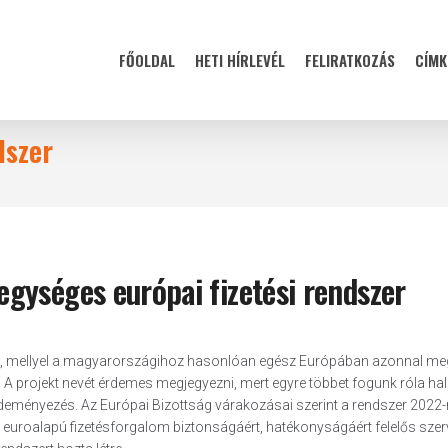
FŐOLDAL
HETI HÍRLEVÉL
FELIRATKOZÁS
CÍMK
dszer
gységes európai fizetési rendszer
jait, mellyel a magyarországihoz hasonlóan egész Európában azonnal me
 A projekt nevét érdemes megjegyezni, mert egyre többet fogunk róla hal
zdeményezés. Az Európai Bizottság várakozásai szerint a rendszer 2022
z euroalapú fizetésforgalom biztonságáért, hatékonyságáért felelős szer