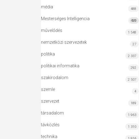
média
488
Mesterséges Intelligencia
420
MI
művelődés
1 548
nemzetközi szervezetek
27
politika
2 337
politikai informatika
292
szakirodalom
2 507
szemle
4
szervezet
189
társadalom
1 963
távközlés
1 310
technika
1 916