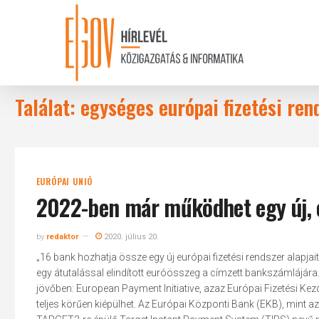
Skip
to
main
content
Találat: egységes európai fizetési ren
EURÓPAI UNIÓ
2022-ben már működhet egy új, e
by
redaktor
2020. július 20.
„16 bank hozhatja össze egy új európai fizetési rendszer alap
egy átutalással elindított euróösszeg a címzett bankszámlájára.
jövőben: European Payment Initiative, azaz Európai Fizetési Ke
teljes körűen kiépülhet. Az Európai Központi Bank (EKB), mint a