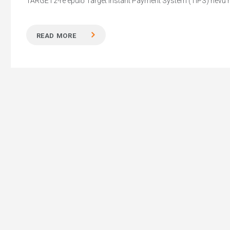
TARGET2-re épülő Target Instant Payment System (TIPS) nevű ren
READ MORE
Hit enter to search or ESC to close