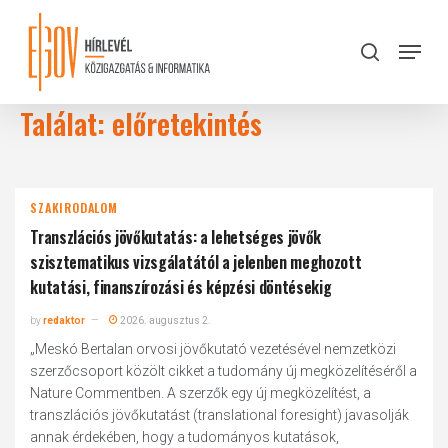
Skip
to
Menu
search
main
Close
content
Menu
Találat: előretekintés
SZAKIRODALOM
Transzlációs jövőkutatás: a lehetséges jövők
szisztematikus vizsgálatától a jelenben meghozott
kutatási, finanszírozási és képzési döntésekig
by
redaktor
2026. augusztus 2.
„Meskó Bertalan orvosi jövőkutató vezetésével nemzetközi
szerzőcsoport közölt cikket a tudomány új megközelítéséről a
Nature Commentben. A szerzők egy új megközelítést, a
transzlációs jövőkutatást (translational foresight) javasolják
annak érdekében, hogy a tudományos kutatások,