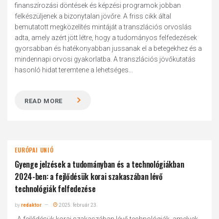
finanszírozási döntések és képzési programok jobban
felkészüljenek a bizonytalan jövőre. A friss cikk által
bemutatott megközelítés mintáját a transzlációs orvoslás
adta, amely azért jött létre, hogy a tudományos felfedezések
gyorsabban és hatékonyabban jussanak el a betegekhez és a
mindennapi orvosi gyakorlatba. A transzlációs jövőkutatás
hasonló hidat teremtene a lehetséges...
READ MORE
EURÓPAI UNIÓ
Gyenge jelzések a tudományban és a technológiákban
2024-ben: a fejlődésük korai szakaszában lévő
technológiák felfedezése
by
redaktor
2025. február 23.