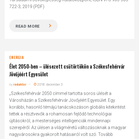
722-3; 2019 (PDF)
READ MORE
ENERGIA
Élet 2050-ben – ülésezett csütörtökön a Székesfehérvár
Jövőjéért Egyesület
by
redaktor
2018. december 3.
„Székesfehérvár 2050 címmel tartotta soros ülését a
Városházán a Székesfehérvár Jövőjéért Egyesület. Egy
korábbi, hasonló témájú tanácskozáson globális kitekintést
tettek a résztvevők a rohamosan fejlődő technológiai
újításokról, a mesterséges intelligenciák mindennapi
szerepéről. Az ülésen a világméretű változásoknak a magyar
nagyvárosokra gyakorolt hatásairól volt szó. Tovább