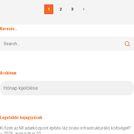
1
2
3
Keresés..
Archívum
Archívum
Legutóbbi bejegyzések
Ki fizeti az MI adatközpont építési láz óriási infrastrukturális költségeit?
– 2026. augusztus 10.