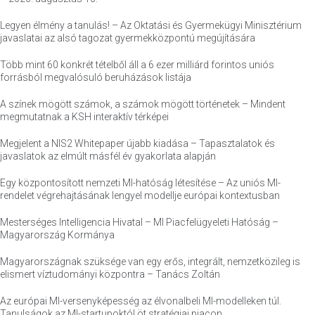
Legyen élmény a tanulás! – Az Oktatási és Gyermekügyi Minisztérium
javaslatai az alsó tagozat gyermekközpontú megújítására
Több mint 60 konkrét tételből áll a 6 ezer milliárd forintos uniós
forrásból megvalósuló beruházások listája
A színek mögött számok, a számok mögött történetek – Mindent
megmutatnak a KSH interaktív térképei
Megjelent a NIS2 Whitepaper újabb kiadása – Tapasztalatok és
javaslatok az elmúlt másfél év gyakorlata alapján
Egy központosított nemzeti MI-hatóság létesítése – Az uniós MI-
rendelet végrehajtásának lengyel modellje európai kontextusban
Mesterséges Intelligencia Hivatal – MI Piacfelügyeleti Hatóság –
Magyarország Kormánya
Magyarországnak szüksége van egy erős, integrált, nemzetközileg is
elismert víztudományi központra – Tanács Zoltán
Az európai MI-versenyképesség az élvonalbeli MI-modelleken túl.
Tanulságok az MI-startupoktól öt stratégiai piacon