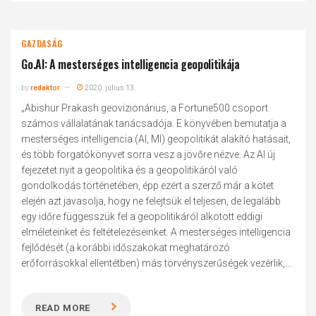
GAZDASÁG
Go.AI: A mesterséges intelligencia geopolitikája
by
redaktor
2020. július 13.
„Abishur Prakash geovizionárius, a Fortune500 csoport
számos vállalatának tanácsadója. E könyvében bemutatja a
mesterséges intelligencia (AI, MI) geopolitikát alakító hatásait,
és több forgatókönyvet sorra vesz a jövőre nézve. Az AI új
fejezetet nyit a geopolitika és a geopolitikáról való
gondolkodás történetében, épp ezért a szerző már a kötet
elején azt javasolja, hogy ne felejtsük el teljesen, de legalább
egy időre függesszük fel a geopolitikáról alkotott eddigi
elméleteinket és feltételezéseinket. A mesterséges intelligencia
fejlődését (a korábbi időszakokat meghatározó
erőforrásokkal ellentétben) más törvényszerűségek vezérlik,...
READ MORE