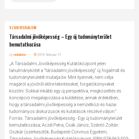
SZAKIRODALOM
Társadalmi jövőképesség – Egy új tudományterület
bemutatkozása
by
redaktor
2019. február 17.
„A Társadalmi Jövőképesség Kutatóközpont jelen
tanulmánykötet a "társadalmi jövőképesség" új fogalmát és
tudományterületét mutatja be. Mint ilyennek, nem célja
magáról a jövőről előre-tekintéseket, forgatókönyveket
közölni. Sokkal inkább egy új perspektíva, megközelítés és
koncepció megalapozása a küldetése, annak érdekében,
hogy a társadalmi jövőképesség a nemzetközi és hazai
tudományos diskurzusok és kutatások részévé váljon.”
Forrás: Társadalmi jövőképesség - Egy új tudományterület
bemutatkozása; Aczél Petra, Csák János, Szántó Zoltán
Oszkár (szerkesztők; Budapesti Corvinus Egyetem,
Társadalmi Jövőképesség Kutatóközpont; ISBN 978-963-503-