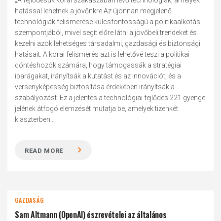
„A fejlődésük korai szakaszában lévő technológiák, amelyek
hatással lehetnek a jövőnkre Az újonnan megjelenő
technológiák felismerése kulcsfontosságú a politikaalkotás
szempontjából, mivel segít előre látni a jövőbeli trendeket és
kezelni azok lehetséges társadalmi, gazdasági és biztonsági
hatásait. A korai felismerés azt is lehetővé teszi a politikai
döntéshozók számára, hogy támogassák a stratégiai
iparágakat, irányítsák a kutatást és az innovációt, és a
versenyképesség biztosítása érdekében irányítsák a
szabályozást. Ez a jelentés a technológiai fejlődés 221 gyenge
jelének átfogó elemzését mutatja be, amelyek tizenkét
klaszterben...
READ MORE
GAZDASÁG
Sam Altmann (OpenAI) észrevételei az általános