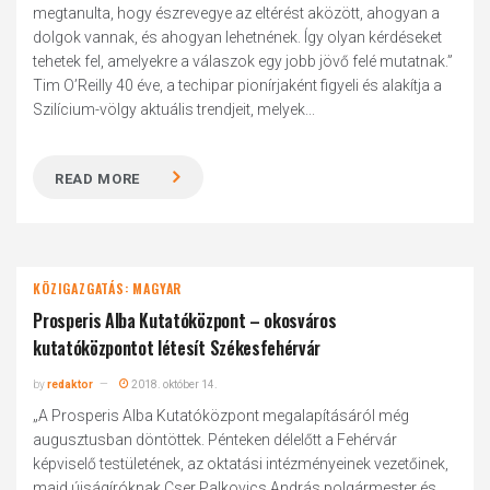
megtanulta, hogy észrevegye az eltérést aközött, ahogyan a
dolgok vannak, és ahogyan lehetnének. Így olyan kérdéseket
tehetek fel, amelyekre a válaszok egy jobb jövő felé mutatnak.”
Tim O’Reilly 40 éve, a techipar pionírjaként figyeli és alakítja a
Szilícium-völgy aktuális trendjeit, melyek...
READ MORE
KÖZIGAZGATÁS: MAGYAR
Prosperis Alba Kutatóközpont – okosváros
kutatóközpontot létesít Székesfehérvár
by
redaktor
2018. október 14.
„A Prosperis Alba Kutatóközpont megalapításáról még
augusztusban döntöttek. Pénteken délelőtt a Fehérvár
képviselő testületének, az oktatási intézményeinek vezetőinek,
majd újságíróknak Cser Palkovics András polgármester és