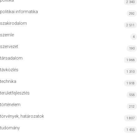
politika
2 340
politikai informatika
292
szakirodalom
2 511
szemle
4
szervezet
190
társadalom
1 966
távközlés
1 310
technika
1 918
területfejlesztés
556
történelem
212
törvények, határozatok
1 807
tudomány
1 455