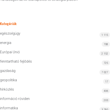
Kategóriák
egészségügy
1 115
energia
708
Európai Unió
2 152
fenntartható fejlődés
725
gazdaság
7 027
geopolitika
17
hírközlés
406
információ röviden
203
informatika
3 780