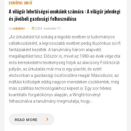
EURÓPAI UNIÓ
A világűr lehetőségei unokáink számára : A világűr jelenlegi
és jövőbeli gazdasági felhasználása
by
redaktor
2024. november 11.
„Az űrkutatást túl sokáig a legjobb esetben is tudományos
vállalkozásként, a legrosszabb esetben pedig illuzórikus sci-fi
fantáziaként kezelték. A tanulmány három alapvető
megállapítást tesz. Először is, mivel az 1980-as évek vége óta
erős kereskedelmi tevékenység folyik az alacsony Föld körüli
pályán, az űrkutatás már ma is egy piactér, és ezért
elsősorban a gazdasági ösztönzőkre reagál. Másodszor, az
indítási költségek eddig nagyon meredeken csökkentek, még
más szállítási technológiákhoz képest is. Egy sor hiteles
kvantitatív forgatókönyv alapján, a Wright-törvényt
felhasználva a tanulmány megmutatja, hogy...
READ MORE