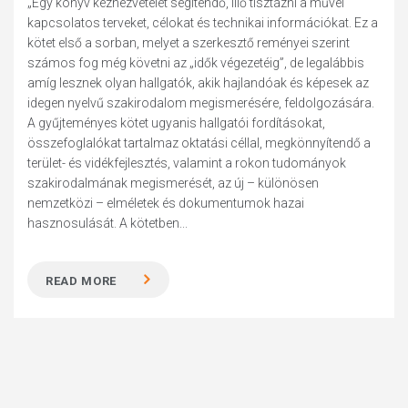
„Egy könyv kézhezvételét segítendő, illő tisztázni a művel
kapcsolatos terveket, célokat és technikai információkat. Ez a
kötet első a sorban, melyet a szerkesztő reményei szerint
számos fog még követni az „idők végezetéig”, de legalábbis
amíg lesznek olyan hallgatók, akik hajlandóak és képesek az
idegen nyelvű szakirodalom megismerésére, feldolgozására.
A gyűjteményes kötet ugyanis hallgatói fordításokat,
összefoglalókat tartalmaz oktatási céllal, megkönnyítendő a
terület- és vidékfejlesztés, valamint a rokon tudományok
szakirodalmának megismerését, az új – különö­sen
nemzetközi – elméletek és dokumentumok hazai
hasznosulását. A kötetben...
READ MORE