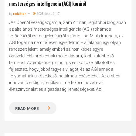
mesterséges intelligencia (AGI) koráról
by
redaktor
2025. február 17.
„Az OpenAI vezérigazgatója, Sam Altman, legutóbbi blogjában
az általános mesterséges intelligencia (AGI) rohamos
fejlődéséről és megjelenéséről számolt be. Mint elmondta, az
AGI fogalma nem teljesen egyértelmű – általában egy olyan
rendszert jelent, amely emberi szinten képes egyre
összetettebb problémák megoldására, több különböző
területen. Az emberiség mindig is eszközöket alkotott és
fejlesztett, hogy jobbá tegye a világot, és az AGI ennek a
folyamatnak a következő, hatalmas lépése lehet. Az emberi
innováció eddig is rendkívüli mértékben növelte az
életszínvonalat és a gazdasági lehetőségeket. Az...
READ MORE