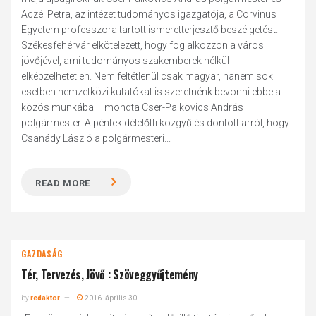
Aczél Petra, az intézet tudományos igazgatója, a Corvinus
Egyetem professzora tartott ismeretterjesztő beszélgetést.
Székesfehérvár elkötelezett, hogy foglalkozzon a város
jövőjével, ami tudományos szakemberek nélkül
elképzelhetetlen. Nem feltétlenül csak magyar, hanem sok
esetben nemzetközi kutatókat is szeretnénk bevonni ebbe a
közös munkába – mondta Cser-Palkovics András
polgármester. A péntek délelőtti közgyűlés döntött arról, hogy
Csanády László a polgármesteri...
READ MORE
GAZDASÁG
Tér, Tervezés, Jövő : Szöveggyűjtemény
by
redaktor
2016. április 30.