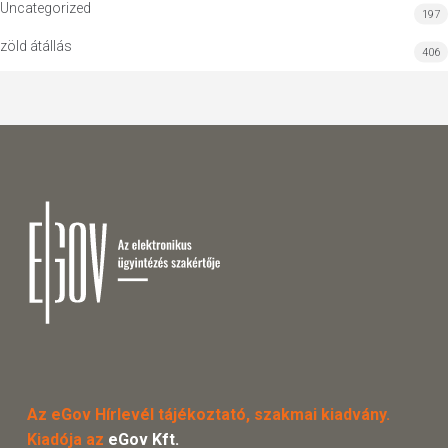
Uncategorized
197
zöld átállás
406
Az eGov Hírlevél tájékoztató, szakmai kiadvány.
Kiadója az
eGov Kft.