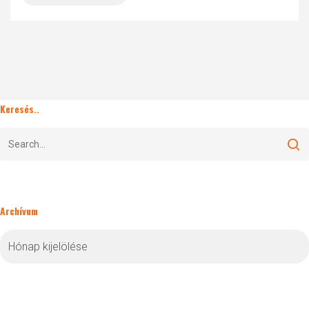
Keresés..
Archívum
Archívum