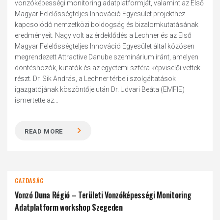
vonzóképességi monitoring adatplatformját, valamint az Első
Magyar Felelősségteljes Innováció Egyesület projekthez
kapcsolódó nemzetközi boldogság és bizalomkutatásának
eredményeit. Nagy volt az érdeklődés a Lechner és az Első
Magyar Felelősségteljes Innováció Egyesület által közösen
megrendezett Attractive Danube szeminárium iránt, amelyen
döntéshozók, kutatók és az egyetemi szféra képviselői vettek
részt. Dr. Sik András, a Lechner térbeli szolgáltatások
igazgatójának köszöntője után Dr. Udvari Beáta (EMFIE)
ismertette az...
READ MORE
GAZDASÁG
Vonzó Duna Régió – Területi Vonzóképességi Monitoring
Adatplatform workshop Szegeden