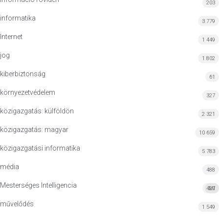
203
informatika
3 779
Internet
1 449
jog
1 802
kiberbiztonság
61
környezetvédelem
327
közigazgatás: külföldön
2 321
közigazgatás: magyar
10 659
közigazgatási informatika
5 783
média
488
Mesterséges Intelligencia
427
MI
művelődés
1 549