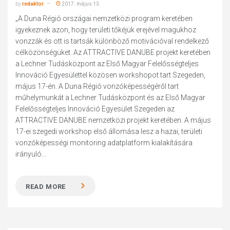
by
redaktor
2017. május 13.
„A Duna Régió országai nemzetközi program keretében
igyekeznek azon, hogy területi tőkéjük erejével magukhoz
vonzzák és ott is tartsák különböző motivációval rendelkező
célközönségüket. Az ATTRACTIVE DANUBE projekt keretében
a Lechner Tudásközpont az Első Magyar Felelősségteljes
Innováció Egyesülettel közösen workshopot tart Szegeden,
május 17-én. A Duna Régió vonzóképességéről tart
műhelymunkát a Lechner Tudásközpont és az Első Magyar
Felelősségteljes Innováció Egyesület Szegeden az
ATTRACTIVE DANUBE nemzetközi projekt keretében. A május
17-ei szegedi workshop első állomása lesz a hazai, területi
vonzóképességi monitoring adatplatform kialakítására
irányuló...
READ MORE