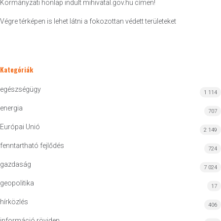
Kormányzati honlap indult mihivatal.gov.hu címen!
Végre térképen is lehet látni a fokozottan védett területeket
Kategóriák
egészségügy
1 114
energia
707
Európai Unió
2 149
fenntartható fejlődés
724
gazdaság
7 024
geopolitika
17
hírközlés
406
információ röviden