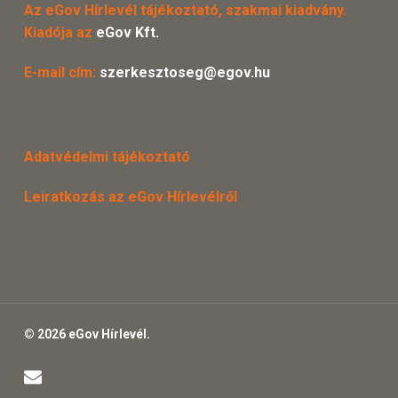
Az eGov Hírlevél tájékoztató, szakmai kiadvány.
Kiadója az
eGov Kft.
E-mail cím:
szerkesztoseg@egov.hu
Adatvédelmi tájékoztató
Leiratkozás az eGov Hírlevélről
© 2026 eGov Hírlevél.
email