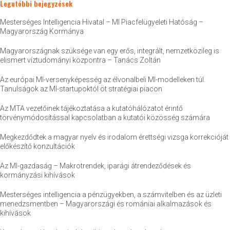
Legutóbbi bejegyzések
Mesterséges Intelligencia Hivatal – MI Piacfelügyeleti Hatóság –
Magyarország Kormánya
Magyarországnak szüksége van egy erős, integrált, nemzetközileg is
elismert víztudományi központra – Tanács Zoltán
Az európai MI-versenyképesség az élvonalbeli MI-modelleken túl.
Tanulságok az MI-startupoktól öt stratégiai piacon
Az MTA vezetőinek tájékoztatása a kutatóhálózatot érintő
törvénymódosítással kapcsolatban a kutatói közösség számára
Megkezdődtek a magyar nyelv és irodalom érettségi vizsga korrekcióját
előkészítő konzultációk
Az MI-gazdaság – Makrotrendek, iparági átrendeződések és
kormányzási kihívások
Mesterséges intelligencia a pénzügyekben, a számvitelben és az üzleti
menedzsmentben – Magyarországi és romániai alkalmazások és
kihívások