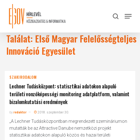
Skip
to
Menu
search
main
Close
content
Menu
Találat: Első Magyar Felelősségteljes
Innováció Egyesület
SZAKIRODALOM
Lechner Tudásközpont: statisztikai adatokon alapuló
területi vonzóképességi monitoring adatplatform, valamint
bizalomkutatási eredmények
by
redaktor
2018. szeptember 30.
„A Lechner Tudásközpontban megrendezett szemináriumon
mutatták be az Attractive Danube nemzetközi projekt
statisztikai adatokon alapuló közös és hazai területi