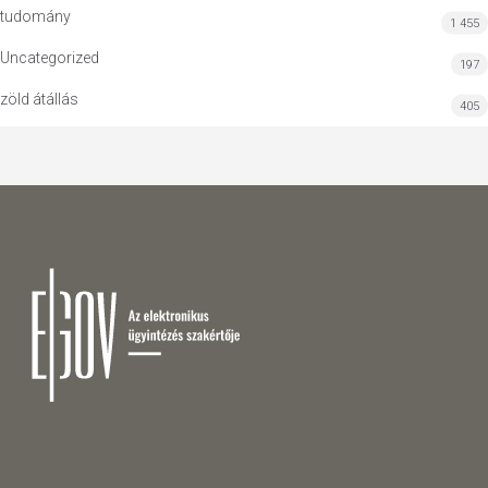
tudomány
1 455
Uncategorized
197
zöld átállás
405