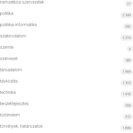
nemzetközi szervezetek
27
politika
2 340
politikai informatika
292
szakirodalom
2 510
szemle
4
szervezet
189
társadalom
1 964
távközlés
1 310
technika
1 918
területfejlesztés
556
történelem
212
törvények, határozatok
1 806