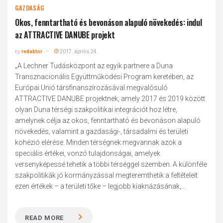
GAZDASÁG
Okos, fenntartható és bevonáson alapuló növekedés: indul
az ATTRACTIVE DANUBE projekt
by
redaktor
2017. április 24.
„A Lechner Tudásközpont az egyik partnere a Duna
Transznacionális Együttműködési Program keretében, az
Európai Unió társfinanszírozásával megvalósuló
ATTRACTIVE​ DANUBE projektnek, amely 2017 és 2019 között
olyan Duna térségi szakpolitikai integrációt hoz létre,
amelynek célja az okos, fenntartható és bevonáson alapuló
növekedés, valamint a gazdasági-, társadalmi és területi
kohézió elérése. Minden térségnek megvannak azok a
speciális értékei, vonzó tulajdonságai, amelyek
versenyképessé tehetik a többi térséggel szemben. A különféle
szakpolitikák jó kormányzással megteremthetik a feltételeit
ezen értékek – a területi tőke – legjobb kiaknázásának,...
READ MORE