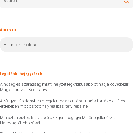
Archívum
Archívum
Legutóbbi bejegyzések
A hőség és szárazság miatti helyzet legkritikusabb öt napja következik –
Magyarország Kormánya
A Magyar Közlönyben megjelentek az európai uniós források elérése
érdekében módosított helyreállítási terv részletei
Miniszteri biztos készíti elő az Egészségügyi Minőségellenőrzési
Hatóság létrehozását