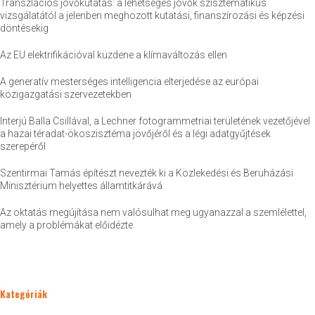
Transzlációs jövőkutatás: a lehetséges jövők szisztematikus
vizsgálatától a jelenben meghozott kutatási, finanszírozási és képzési
döntésekig
Az EU elektrifikációval küzdene a klímaváltozás ellen
A generatív mesterséges intelligencia elterjedése az európai
közigazgatási szervezetekben
Interjú Balla Csillával, a Lechner fotogrammetriai területének vezetőjével
a hazai téradat-ökoszisztéma jövőjéről és a légi adatgyűjtések
szerepéről
Szentirmai Tamás építészt nevezték ki a Közlekedési és Beruházási
Minisztérium helyettes államtitkárává
Az oktatás megújítása nem valósulhat meg ugyanazzal a szemlélettel,
amely a problémákat előidézte
Kategóriák