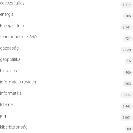
egészségügy
1 114
energia
706
Európai Unió
2 141
fenntartható fejlődés
721
gazdaság
7 020
geopolitika
16
hírközlés
406
információ röviden
203
informatika
3 779
Internet
1 449
jog
1 801
kiberbiztonság
60