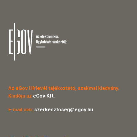
Az eGov Hírlevél tájékoztató, szakmai kiadvány.
Kiadója az
eGov Kft.
E-mail cím:
szerkesztoseg@egov.hu