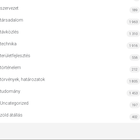
szervezet
189
társadalom
1 963
távközlés
1 310
technika
1 916
területfejlesztés
556
történelem
212
törvények, határozatok
1 805
tudomány
1 453
Uncategorized
197
zöld átállás
402