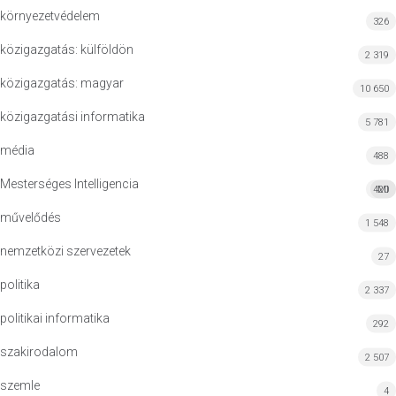
környezetvédelem
326
közigazgatás: külföldön
2 319
közigazgatás: magyar
10 650
közigazgatási informatika
5 781
média
488
Mesterséges Intelligencia
420
MI
művelődés
1 548
nemzetközi szervezetek
27
politika
2 337
politikai informatika
292
szakirodalom
2 507
szemle
4