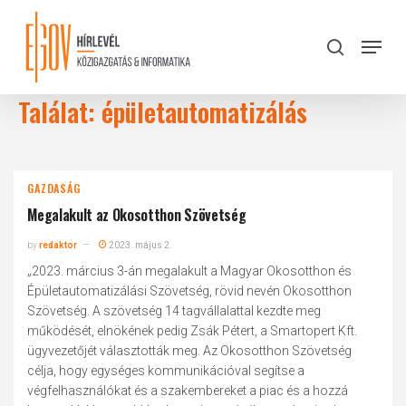
Skip
to
Menu
search
main
Close
content
Menu
Találat: épületautomatizálás
GAZDASÁG
Megalakult az Okosotthon Szövetség
by
redaktor
2023. május 2.
„2023. március 3-án megalakult a Magyar Okosotthon és
Épületautomatizálási Szövetség, rövid nevén Okosotthon
Szövetség. A szövetség 14 tagvállalattal kezdte meg
működését, elnökének pedig Zsák Pétert, a Smartopert Kft.
ügyvezetőjét választották meg. Az Okosotthon Szövetség
célja, hogy egységes kommunikációval segítse a
végfelhasználókat és a szakembereket a piac és a hozzá