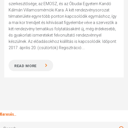
szerkesztősége, az EMOSZ, és az Óbudai Egyetem Kandó
Kálmán Villamosmérnöki Kara. A két rendezvénysorozat
tématerülete egyre több ponton kapcsolódik egymáshoz, így
a mai kor trendjeit és kihívásait figyelembe véve a szervezők a
két rendezvény tematikus folytatásaként új, még érdekesebb,
és gyakorlati ismereteket felvonultató rendezvénnyel
készülnek. Az előadásokhoz kiállítás is kapcsolódik. Időpont:
2017. április 20. (csütörtök) Regisztráció:...
READ MORE
Keresés..