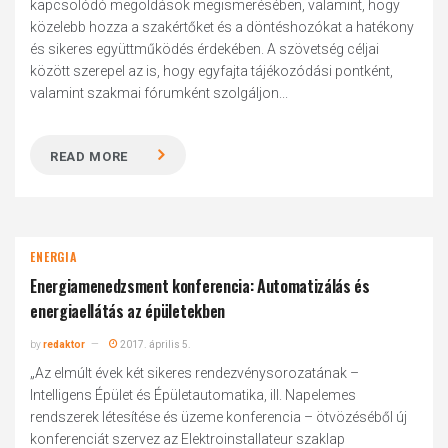
kapcsolódó megoldások megismerésében, valamint, hogy
közelebb hozza a szakértőket és a döntéshozókat a hatékony
és sikeres együttműködés érdekében. A szövetség céljai
között szerepel az is, hogy egyfajta tájékozódási pontként,
valamint szakmai fórumként szolgáljon...
READ MORE
ENERGIA
Energiamenedzsment konferencia: Automatizálás és
energiaellátás az épületekben
by
redaktor
2017. április 5.
„Az elmúlt évek két sikeres rendezvénysorozatának –
Intelligens Épület és Épületautomatika, ill. Napelemes
rendszerek létesítése és üzeme konferencia – ötvözéséből új
konferenciát szervez az Elektroinstallateur szaklap