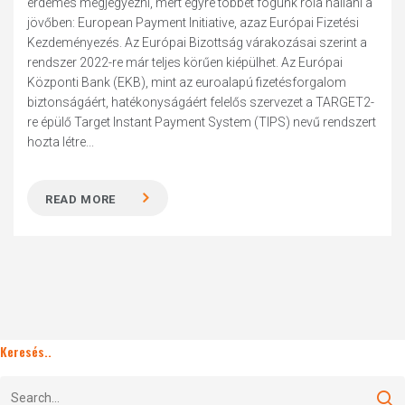
érdemes megjegyezni, mert egyre többet fogunk róla hallani a
jövőben: European Payment Initiative, azaz Európai Fizetési
Kezdeményezés. Az Európai Bizottság várakozásai szerint a
rendszer 2022-re már teljes körűen kiépülhet. Az Európai
Központi Bank (EKB), mint az euroalapú fizetésforgalom
biztonságáért, hatékonyságáért felelős szervezet a TARGET2-
re épülő Target Instant Payment System (TIPS) nevű rendszert
hozta létre...
READ MORE
Keresés..