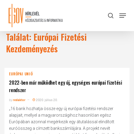
Skip
to
Menu
search
main
Close
content
Menu
Találat: Európai Fizetési
Kezdeményezés
EURÓPAI UNIÓ
2022-ben már működhet egy új, egységes európai fizetési
rendszer
by
redaktor
2020. július 20.
„16 bank hozhatja össze egy új európai fizetési rendszer
alapjait, mellyel a magyarországihoz hasonlóan egész
Európában azonnal megérkezik egy átutalással elindított
euróösszeg a címzett bankszámlájára. A projekt nevét