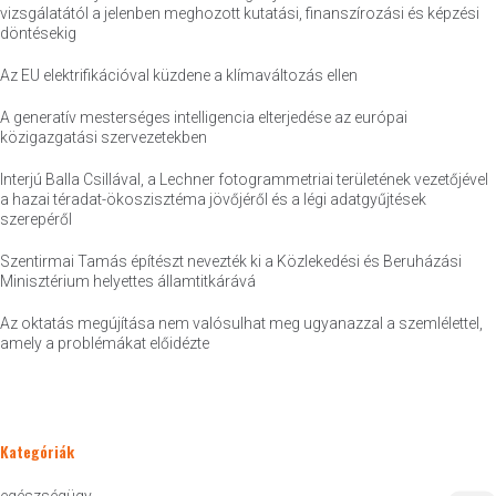
vizsgálatától a jelenben meghozott kutatási, finanszírozási és képzési
döntésekig
Az EU elektrifikációval küzdene a klímaváltozás ellen
A generatív mesterséges intelligencia elterjedése az európai
közigazgatási szervezetekben
Interjú Balla Csillával, a Lechner fotogrammetriai területének vezetőjével
a hazai téradat-ökoszisztéma jövőjéről és a légi adatgyűjtések
szerepéről
Szentirmai Tamás építészt nevezték ki a Közlekedési és Beruházási
Minisztérium helyettes államtitkárává
Az oktatás megújítása nem valósulhat meg ugyanazzal a szemlélettel,
amely a problémákat előidézte
Kategóriák