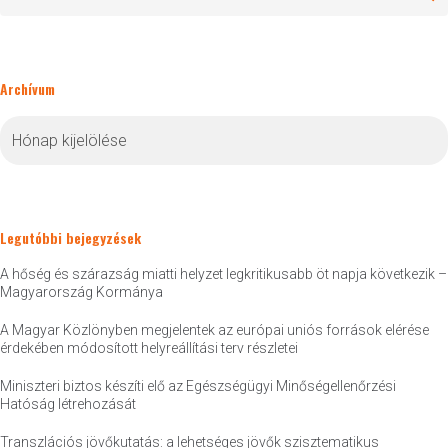
Archívum
Archívum
Legutóbbi bejegyzések
A hőség és szárazság miatti helyzet legkritikusabb öt napja következik –
Magyarország Kormánya
A Magyar Közlönyben megjelentek az európai uniós források elérése
érdekében módosított helyreállítási terv részletei
Miniszteri biztos készíti elő az Egészségügyi Minőségellenőrzési
Hatóság létrehozását
Transzlációs jövőkutatás: a lehetséges jövők szisztematikus