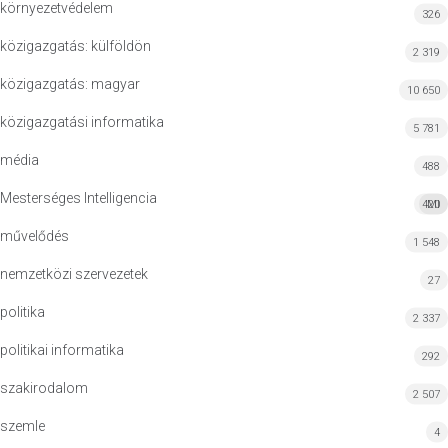
környezetvédelem
326
közigazgatás: külföldön
2 319
közigazgatás: magyar
10 650
közigazgatási informatika
5 781
média
488
Mesterséges Intelligencia
420
MI
művelődés
1 548
nemzetközi szervezetek
27
politika
2 337
politikai informatika
292
szakirodalom
2 507
szemle
4