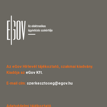
Az eGov Hírlevél tájékoztató, szakmai kiadvány.
Kiadója az
eGov Kft.
E-mail cím:
szerkesztoseg@egov.hu
Adatvédelmi tájékoztató