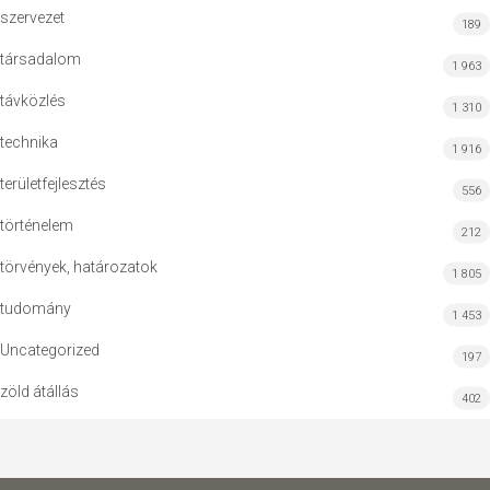
szervezet
189
társadalom
1 963
távközlés
1 310
technika
1 916
területfejlesztés
556
történelem
212
törvények, határozatok
1 805
tudomány
1 453
Uncategorized
197
zöld átállás
402