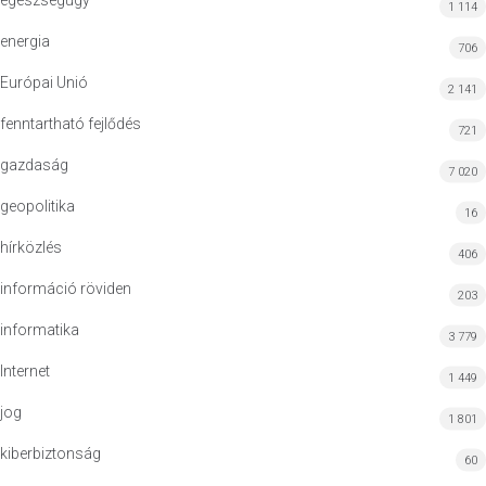
egészségügy
1 114
energia
706
Európai Unió
2 141
fenntartható fejlődés
721
gazdaság
7 020
geopolitika
16
hírközlés
406
információ röviden
203
informatika
3 779
Internet
1 449
jog
1 801
kiberbiztonság
60