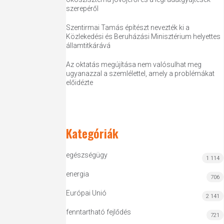
szerepéről
Szentirmai Tamás építészt nevezték ki a
Közlekedési és Beruházási Minisztérium helyettes
államtitkárává
Az oktatás megújítása nem valósulhat meg
ugyanazzal a szemlélettel, amely a problémákat
előidézte
Kategóriák
egészségügy
1 114
energia
706
Európai Unió
2 141
fenntartható fejlődés
721