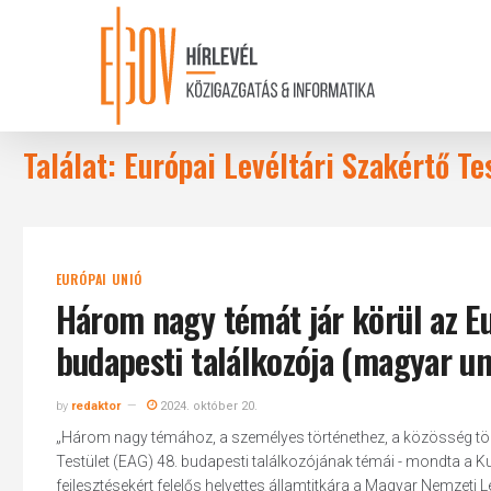
Skip
to
main
content
Találat: Európai Levéltári Szakértő Te
EURÓPAI UNIÓ
Három nagy témát jár körül az Eu
budapesti találkozója (magyar u
by
redaktor
2024. október 20.
„Három nagy témához, a személyes történethez, a közösség tört
Testület (EAG) 48. budapesti találkozójának témái - mondta a Ku
fejlesztésekért felelős helyettes államtitkára a Magyar Nemzet