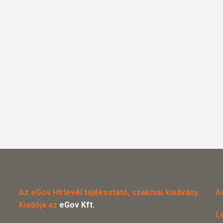
Az eGov Hírlevél tájékoztató, szakmai kiadvány.
A
Kiadója az
eGov Kft.
L