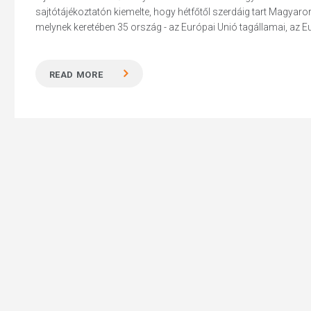
sajtótájékoztatón kiemelte, hogy hétfőtől szerdáig tart Magy
melynek keretében 35 ország - az Európai Unió tagállamai, az E
READ MORE
Hit enter to search or ESC to close