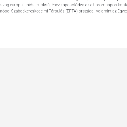
arország európai uniós elnökségéhez kapcsolódva az a háromnapos konfe
urópai Szabadkereskedelmi Társulás (EFTA) országai, valamint az Egyesü