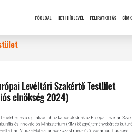
FŐOLDAL
HETI HÍRLEVÉL
FELIRATKOZÁS
CÍMK
stület
rópai Levéltári Szakértő Testület
niós elnökség 2024)
énetéhez és a digitalizációhoz kapcsolódnak az Európai Levéltári Szak
lturális és Innovációs Minisztérium (KIM) közgyűjteményekért és kulturá
i Levéltárban. Vincze Máté a tanácskozást megelőző, vasárnapi budapesti