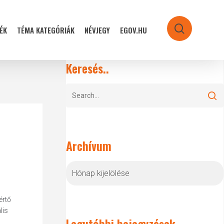
ÉK
TÉMA KATEGÓRIÁK
NÉVJEGY
EGOV.HU
search
Keresés..
Archívum
Archívum
értő
lis
Legutóbbi bejegyzések