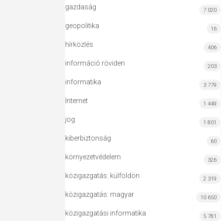
gazdaság
7 020
geopolitika
16
hírközlés
406
információ röviden
203
informatika
3 779
Internet
1 449
jog
1 801
kiberbiztonság
60
környezetvédelem
326
közigazgatás: külföldön
2 319
közigazgatás: magyar
10 650
közigazgatási informatika
5 781