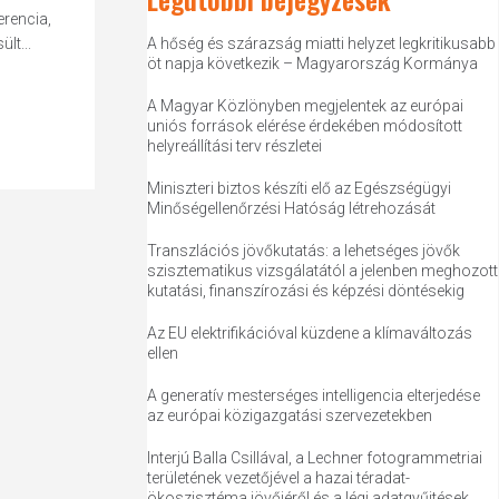
rencia,
lt...
A hőség és szárazság miatti helyzet legkritikusabb
öt napja következik – Magyarország Kormánya
A Magyar Közlönyben megjelentek az európai
uniós források elérése érdekében módosított
helyreállítási terv részletei
Miniszteri biztos készíti elő az Egészségügyi
Minőségellenőrzési Hatóság létrehozását
Transzlációs jövőkutatás: a lehetséges jövők
szisztematikus vizsgálatától a jelenben meghozott
kutatási, finanszírozási és képzési döntésekig
Az EU elektrifikációval küzdene a klímaváltozás
ellen
A generatív mesterséges intelligencia elterjedése
az európai közigazgatási szervezetekben
Interjú Balla Csillával, a Lechner fotogrammetriai
területének vezetőjével a hazai téradat-
ökoszisztéma jövőjéről és a légi adatgyűjtések