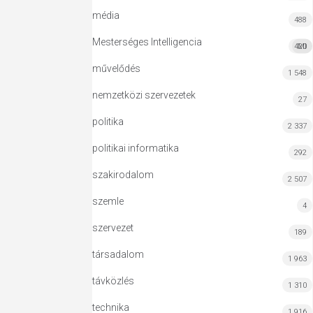
média
488
Mesterséges Intelligencia
420
MI
művelődés
1 548
nemzetközi szervezetek
27
politika
2 337
politikai informatika
292
szakirodalom
2 507
szemle
4
szervezet
189
társadalom
1 963
távközlés
1 310
technika
1 916