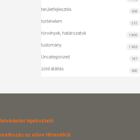
területfejlesztés
556
történelem
212
törvények, határozatok
1 805
tudomány
1 453
Uncategorized
197
zöld átállás
402
datvédelmi tájékoztató
eiratkozás az eGov Hírlevélről