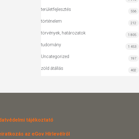
területfejlesztés
556
történelem
212
törvények, határozatok
1 805
tudomány
1 453
Uncategorized
197
zöld átállás
402
datvédelmi tájékoztató
eiratkozás az eGov Hírlevélről