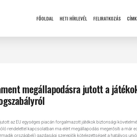
FŐOLDAL
HETI HÍRLEVÉL
FELIRATKOZÁS
CÍMK
ament megállapodásra jutott a játéko
jogszabályról
utott az EU egységes piacán forgalmazott játékok biztonsági követelm
szóló rendelettel kapcsolatban ma elért megállapodás megerősíti a már ed
rmadik országbeli) gazdasági szereplők kötelezettségeit a hatályos uni