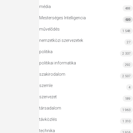
média
488
Mesterséges Intelligencia
420
MI
művelődés
1 548
nemzetközi szervezetek
27
politika
2 337
politikai informatika
292
szakirodalom
2 507
szemle
4
szervezet
189
társadalom
1 963
távközlés
1 310
technika
1 916