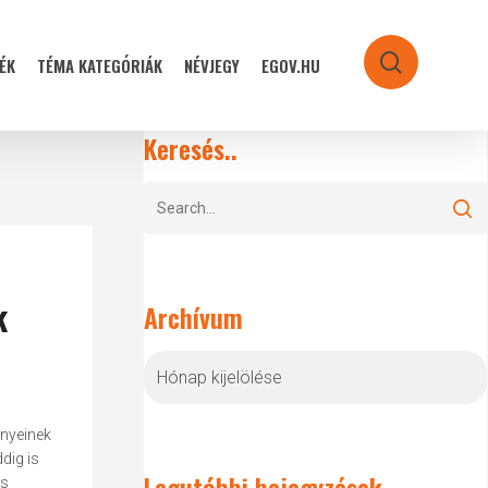
ÉK
TÉMA KATEGÓRIÁK
NÉVJEGY
EGOV.HU
search
Keresés..
k
Archívum
Archívum
ényeinek
dig is
Legutóbbi bejegyzések
ós