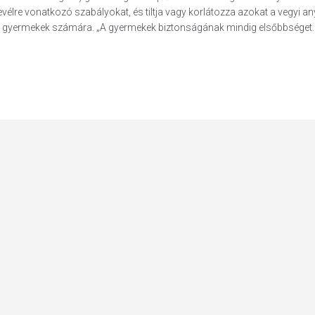
evélre vonatkozó szabályokat, és tiltja vagy korlátozza azokat a vegyi a
 a gyermekek számára. „A gyermekek biztonságának mindig elsőbbséget..