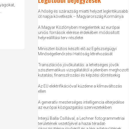
nyagokat,
.
A hőség és szárazság miatti helyzet legkritikusabb
öt napja következik – Magyarország Kormánya
A Magyar Közlönyben megjelentek az európai
uniós források elérése érdekében módosított
helyreállítási terv részletei
Miniszteri biztos készíti elő az Egészségügyi
Minőségellenőrzési Hatóság létrehozását
Transzlációs jövőkutatás: a lehetséges jövők
szisztematikus vizsgálatától a jelenben meghozott
kutatási, finanszírozási és képzési döntésekig
Az EU elektrifikációval küzdene a klímaváltozás
ellen
A generatív mesterséges intelligencia elterjedése
az európai közigazgatási szervezetekben
Interjú Balla Csillával, a Lechner fotogrammetriai
területének vezetőjével a hazai téradat-
ökoszisztéma jövőjéről és a légi adatgyűjtések