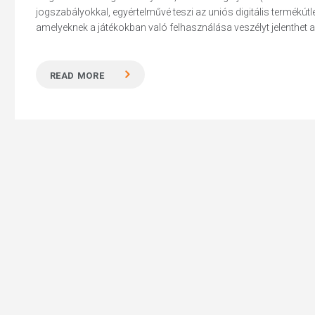
jogszabályokkal, egyértelművé teszi az uniós digitális termékútl
amelyeknek a játékokban való felhasználása veszélyt jelenthet
READ MORE
Hit enter to search or ESC to close