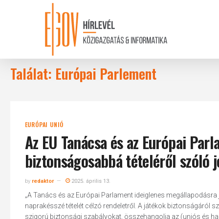
Skip
to
main
content
Találat: Európai Parlement
EURÓPAI UNIÓ
Az EU Tanácsa és az Európai Parl
biztonságosabbá tételéről szóló 
by
redaktor
2025. április 13.
„A Tanács és az Európai Parlament ideiglenes megállapodásra j
naprakésszé tételét célzó rendeletről. A játékok biztonságáról 
szigorú biztonsági szabályokat, összehangolja az (uniós és ha