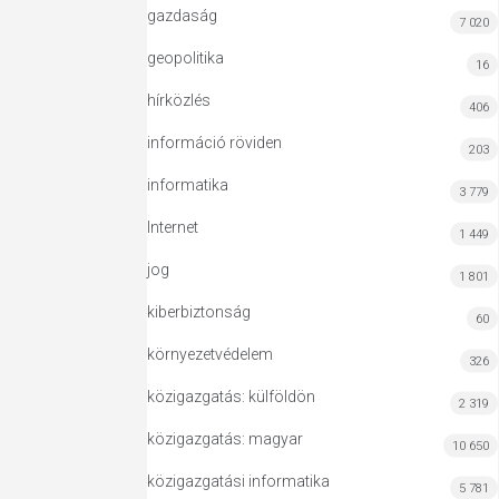
gazdaság
7 020
geopolitika
16
hírközlés
406
információ röviden
203
informatika
3 779
Internet
1 449
jog
1 801
kiberbiztonság
60
környezetvédelem
326
közigazgatás: külföldön
2 319
közigazgatás: magyar
10 650
közigazgatási informatika
5 781