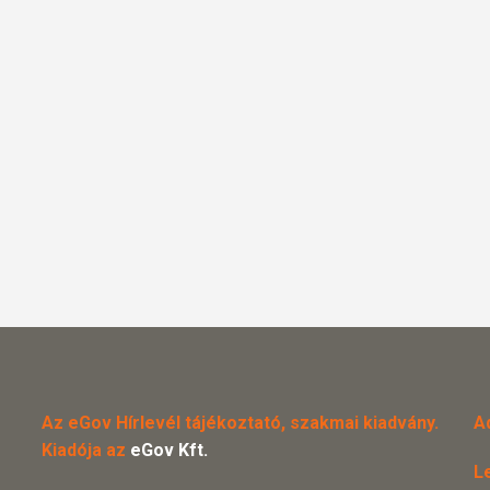
Az eGov Hírlevél tájékoztató, szakmai kiadvány.
A
Kiadója az
eGov Kft.
L