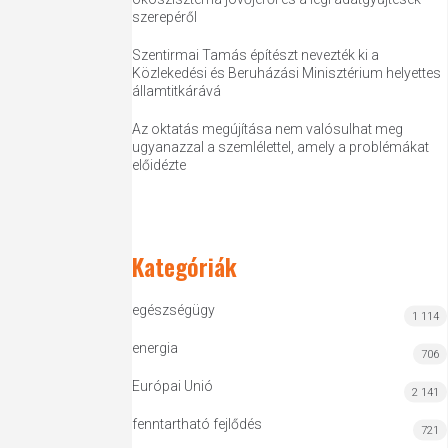
szerepéről
Szentirmai Tamás építészt nevezték ki a
Közlekedési és Beruházási Minisztérium helyettes
államtitkárává
Az oktatás megújítása nem valósulhat meg
ugyanazzal a szemlélettel, amely a problémákat
előidézte
Kategóriák
egészségügy
1 114
energia
706
Európai Unió
2 141
fenntartható fejlődés
721