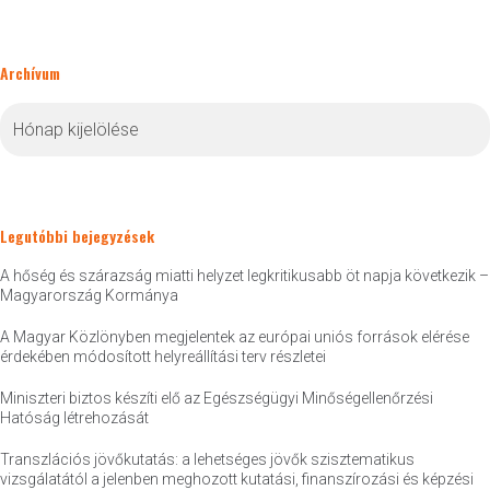
Archívum
Archívum
Legutóbbi bejegyzések
A hőség és szárazság miatti helyzet legkritikusabb öt napja következik –
Magyarország Kormánya
A Magyar Közlönyben megjelentek az európai uniós források elérése
érdekében módosított helyreállítási terv részletei
Miniszteri biztos készíti elő az Egészségügyi Minőségellenőrzési
Hatóság létrehozását
Transzlációs jövőkutatás: a lehetséges jövők szisztematikus
vizsgálatától a jelenben meghozott kutatási, finanszírozási és képzési