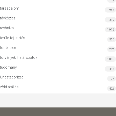
189
társadalom
1 963
távközlés
1 310
technika
1 916
területfejlesztés
556
történelem
212
törvények, határozatok
1 805
tudomány
1 453
Uncategorized
197
zöld átállás
402