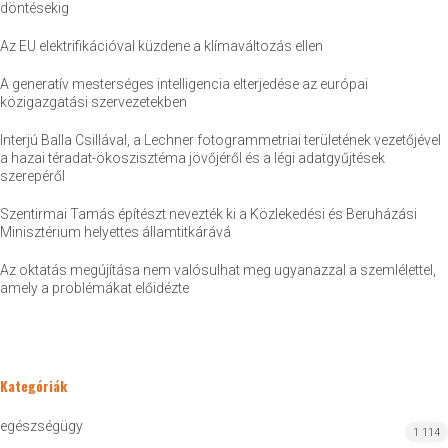
döntésekig
Az EU elektrifikációval küzdene a klímaváltozás ellen
A generatív mesterséges intelligencia elterjedése az európai
közigazgatási szervezetekben
Interjú Balla Csillával, a Lechner fotogrammetriai területének vezetőjével
a hazai téradat-ökoszisztéma jövőjéről és a légi adatgyűjtések
szerepéről
Szentirmai Tamás építészt nevezték ki a Közlekedési és Beruházási
Minisztérium helyettes államtitkárává
Az oktatás megújítása nem valósulhat meg ugyanazzal a szemlélettel,
amely a problémákat előidézte
Kategóriák
egészségügy
1 114