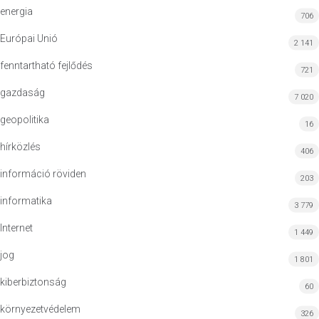
energia
706
Európai Unió
2 141
fenntartható fejlődés
721
gazdaság
7 020
geopolitika
16
hírközlés
406
információ röviden
203
informatika
3 779
Internet
1 449
jog
1 801
kiberbiztonság
60
környezetvédelem
326