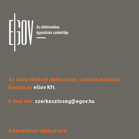
Az eGov Hírlevél tájékoztató, szakmai kiadvány.
Kiadója az
eGov Kft.
E-mail cím:
szerkesztoseg@egov.hu
Adatvédelmi tájékoztató