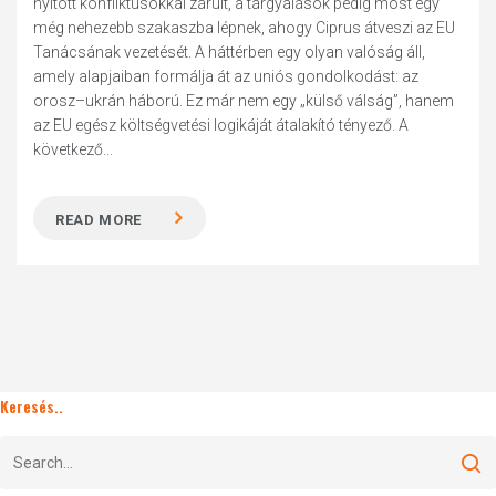
nyitott konfliktusokkal zárult, a tárgyalások pedig most egy
még nehezebb szakaszba lépnek, ahogy Ciprus átveszi az EU
Tanácsának vezetését. A háttérben egy olyan valóság áll,
amely alapjaiban formálja át az uniós gondolkodást: az
orosz–ukrán háború. Ez már nem egy „külső válság”, hanem
az EU egész költségvetési logikáját átalakító tényező. A
következő...
READ MORE
Keresés..