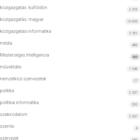
közigazgatás: külföldön
2 319
közigazgatás: magyar
10 650
közigazgatási informatika
5 781
média
488
Mesterséges Intelligencia
420
MI
művelődés
1 548
nemzetközi szervezetek
27
politika
2 337
politikai informatika
292
szakirodalom
2 507
szemle
4
szervezet