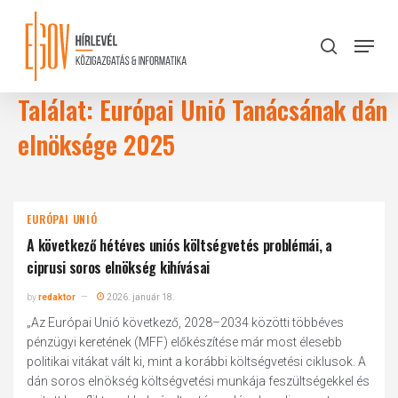
Skip
to
Menu
search
main
Close
content
Menu
Találat: Európai Unió Tanácsának dán
elnöksége 2025
EURÓPAI UNIÓ
A következő hétéves uniós költségvetés problémái, a
ciprusi soros elnökség kihívásai
by
redaktor
2026. január 18.
„Az Európai Unió következő, 2028–2034 közötti többéves
pénzügyi keretének (MFF) előkészítése már most élesebb
politikai vitákat vált ki, mint a korábbi költségvetési ciklusok. A
dán soros elnökség költségvetési munkája feszültségekkel és