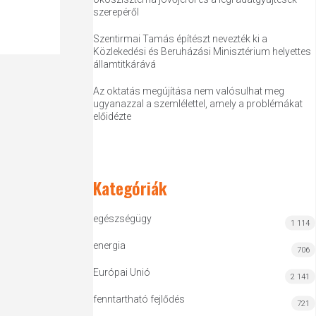
szerepéről
Szentirmai Tamás építészt nevezték ki a
Közlekedési és Beruházási Minisztérium helyettes
államtitkárává
Az oktatás megújítása nem valósulhat meg
ugyanazzal a szemlélettel, amely a problémákat
előidézte
Kategóriák
egészségügy
1 114
energia
706
Európai Unió
2 141
fenntartható fejlődés
721