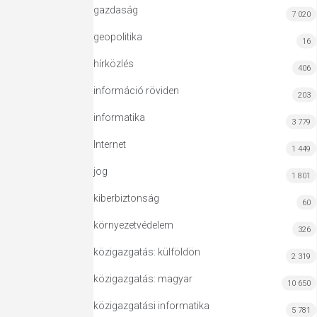
gazdaság
7 020
geopolitika
16
hírközlés
406
információ röviden
203
informatika
3 779
Internet
1 449
jog
1 801
kiberbiztonság
60
környezetvédelem
326
közigazgatás: külföldön
2 319
közigazgatás: magyar
10 650
közigazgatási informatika
5 781