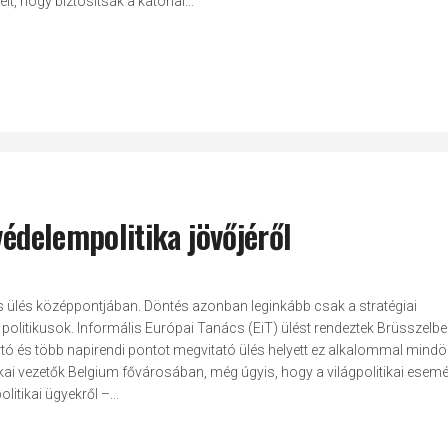
lt, hogy biztosítsák a katonai...
védelempolitika jövőjéről
ács ülés középpontjában. Döntés azonban leginkább csak a stratégiai
 politikusok. Informális Európai Tanács (EiT) ülést rendeztek Brüsszelb
ó és több napirendi pontot megvitató ülés helyett ez alkalommal mind
kai vezetők Belgium fővárosában, még úgyis, hogy a világpolitikai esem
tikai ügyekről –...