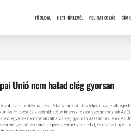
FŐOLDAL
HETI HÍRLEVÉL
FELIRATKOZÁS
CÍMK
ópai Unió nem halad elég gyorsan
ovábbra is problémát jelent A katonai mobilitás teljes uniós költségvet
bb uniós fellépést és kiszámíthatóbb finanszírozást szorgalmaznak Az E
s erői egyelőre nem mobilizálhatók elég gyorsan az Unió területén. Az Un
ezési hiányosságok miatt vegyes eredményeket ért el, és a végrehajtás ú