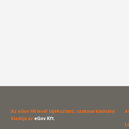
Az eGov Hírlevél tájékoztató, szakmai kiadvány.
A
Kiadója az
eGov Kft.
L