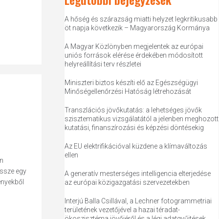
A hőség és szárazság miatti helyzet legkritikusabb
öt napja következik – Magyarország Kormánya
A Magyar Közlönyben megjelentek az európai
uniós források elérése érdekében módosított
helyreállítási terv részletei
Miniszteri biztos készíti elő az Egészségügyi
Minőségellenőrzési Hatóság létrehozását
Transzlációs jövőkutatás: a lehetséges jövők
szisztematikus vizsgálatától a jelenben meghozott
kutatási, finanszírozási és képzési döntésekig
Az EU elektrifikációval küzdene a klímaváltozás
ellen
en
össze egy
A generatív mesterséges intelligencia elterjedése
ényekből
az európai közigazgatási szervezetekben
Interjú Balla Csillával, a Lechner fotogrammetriai
területének vezetőjével a hazai téradat-
ökoszisztéma jövőjéről és a légi adatgyűjtések