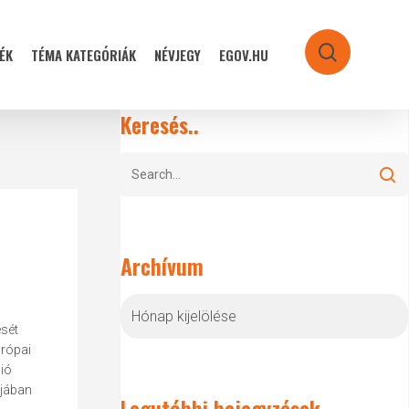
ÉK
TÉMA KATEGÓRIÁK
NÉVJEGY
EGOV.HU
search
Keresés..
Archívum
Archívum
ését
urópai
ió
tjában
Legutóbbi bejegyzések