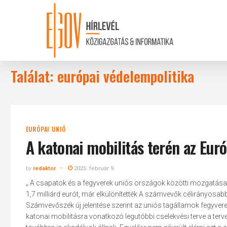
Skip
to
main
content
Találat: európai védelempolitika
EURÓPAI UNIÓ
A katonai mobilitás terén az Eur
by
redaktor
2025. február 9.
„ A csapatok és a fegyverek uniós országok közötti mozgatása t
1,7 milliárd eurót, már elkülönítették A számvevők célirányosa
Számvevőszék új jelentése szerint az uniós tagállamok fegyvere
katonai mobilitásra vonatkozó legutóbbi cselekvési terve a terv