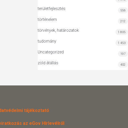
területfejlesztés
556
történelem
212
törvények, határozatok
1 805
tudomány
1 453
Uncategorized
197
zöld átállás
402
datvédelmi tájékoztató
eiratkozás az eGov Hírlevélről