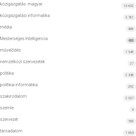
közigazgatás: magyar
10 652
közigazgatási informatika
5 781
média
488
Mesterséges Intelligencia
422
MI
művelődés
1 548
nemzetközi szervezetek
27
politika
2 338
politikai informatika
292
szakirodalom
2 507
szemle
4
szervezet
189
társadalom
1 963