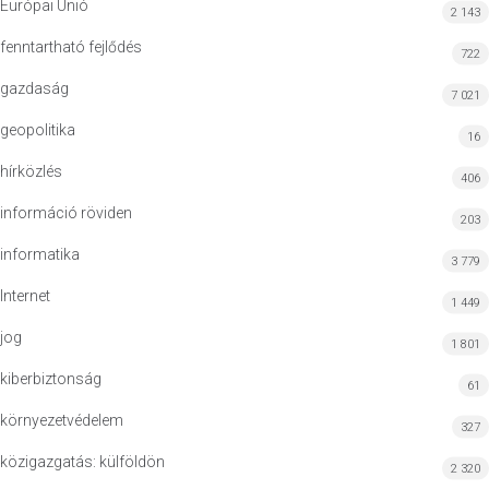
Európai Unió
2 143
fenntartható fejlődés
722
gazdaság
7 021
geopolitika
16
hírközlés
406
információ röviden
203
informatika
3 779
Internet
1 449
jog
1 801
kiberbiztonság
61
környezetvédelem
327
közigazgatás: külföldön
2 320