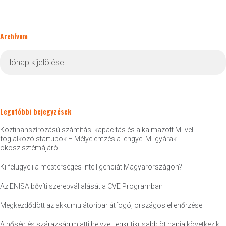
Archívum
Archívum
Legutóbbi bejegyzések
Közfinanszírozású számítási kapacitás és alkalmazott MI-vel
foglalkozó startupok – Mélyelemzés a lengyel MI-gyárak
ökoszisztémájáról
Ki felügyeli a mesterséges intelligenciát Magyarországon?
Az ENISA bővíti szerepvállalását a CVE Programban
Megkezdődött az akkumulátoripar átfogó, országos ellenőrzése
A hőség és szárazság miatti helyzet legkritikusabb öt napja következik –