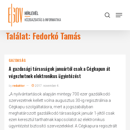
Skip
to
Menu
search
main
Close
content
Menu
Találat: Fedorkó Tamás
GAZDASÁG
A gazdasági társaságok januártól csak a Cégkapun át
végezhetnek elektronikus ügyintézést
by
redaktor
2017. november 4.
„A nyilvántartások alapján mintegy 700 ezer gazdálkodó
szervezetnek kellett volna augusztus 30-ig regisztrálnia a
Cégkapu szolgáltatásra, mert a jogszabályban
meghatározott gazdálkodó társaságok január 1-jétől csak
ezen keresztül tarthatnak kapcsolatot az elektronikus
ügyintézést biztosító szervezetekkel. A Cégkapura regisztrált