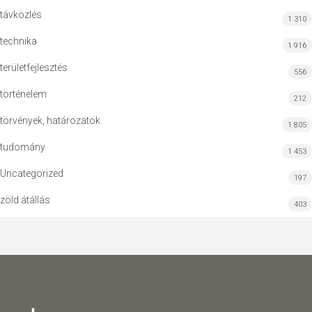
távközlés
1 310
technika
1 916
területfejlesztés
556
történelem
212
törvények, határozatok
1 805
tudomány
1 453
Uncategorized
197
zöld átállás
403