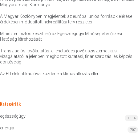
Magyarország Kormánya
A Magyar Közlönyben megjelentek az európai uniós források elérése
érdekében módosított helyreállítási terv részletei
Miniszteri biztos készíti elő az Egészségügyi Minőségellenőrzési
Hatóság létrehozását
Transzlációs jövőkutatás: a lehetséges jövők szisztematikus
vizsgálatától a jelenben meghozott kutatási, finanszírozási és képzési
döntésekig
Az EU elektrifikációval küzdene a klímaváltozás ellen
Kategóriák
egészségügy
1 114
energia
707