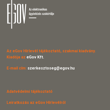
Az eGov Hírlevél tájékoztató, szakmai kiadvány.
Kiadója az
eGov Kft.
E-mail cím:
szerkesztoseg@egov.hu
Adatvédelmi tájékoztató
Leiratkozás az eGov Hírlevélről