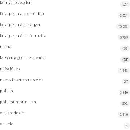
környezetvédelem
327
közigazgatás: külföldön
2 321
közigazgatás: magyar
10 659
közigazgatási informatika
5 783
média
488
Mesterséges Intelligencia
427
MI
művelődés
1 549
nemzetközi szervezetek
27
politika
2 340
politikai informatika
292
szakirodalom
2 510
szemle
4