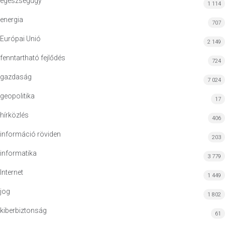
egészségügy
1 114
energia
707
Európai Unió
2 149
fenntartható fejlődés
724
gazdaság
7 024
geopolitika
17
hírközlés
406
információ röviden
203
informatika
3 779
Internet
1 449
jog
1 802
kiberbiztonság
61