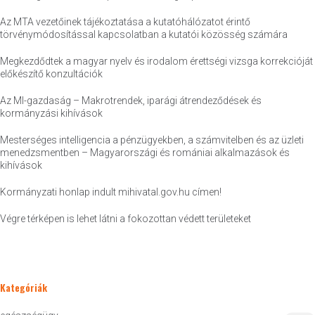
Az MTA vezetőinek tájékoztatása a kutatóhálózatot érintő
törvénymódosítással kapcsolatban a kutatói közösség számára
Megkezdődtek a magyar nyelv és irodalom érettségi vizsga korrekcióját
előkészítő konzultációk
Az MI-gazdaság – Makrotrendek, iparági átrendeződések és
kormányzási kihívások
Mesterséges intelligencia a pénzügyekben, a számvitelben és az üzleti
menedzsmentben – Magyarországi és romániai alkalmazások és
kihívások
Kormányzati honlap indult mihivatal.gov.hu címen!
Végre térképen is lehet látni a fokozottan védett területeket
Kategóriák