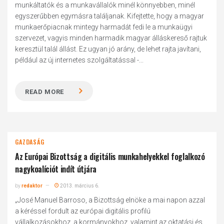
munkáltatók és a munkavállalók minél könnyebben, minél
egyszerűbben egymásra találjanak. Kifejtette, hogy a magyar
munkaerőpiacnak mintegy harmadát fedi le a munkaügyi
szervezet, vagyis minden harmadik magyar álláskereső rajtuk
keresztül talál állást. Ez ugyan jó arány, de lehet rajta javítani,
például az új internetes szolgáltatással -...
READ MORE
GAZDASÁG
Az Európai Bizottság a digitális munkahelyekkel foglalkozó
nagykoalíciót indít útjára
by
redaktor
2013. március 6.
„José Manuel Barroso, a Bizottság elnöke a mai napon azzal
a kéréssel fordult az európai digitális profilú
vállalkozásokhoz, a kormányokhoz, valamint az oktatási és