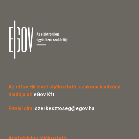
Az eGov Hírlevél tájékoztató, szakmai kiadvány.
Kiadója az
eGov Kft.
E-mail cím:
szerkesztoseg@egov.hu
Adatvédelmi tájékoztató