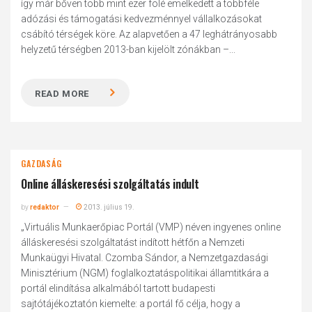
így már bőven több mint ezer fölé emelkedett a többféle
adózási és támogatási kedvezménnyel vállalkozásokat
csábító térségek köre. Az alapvetően a 47 leghátrányosabb
helyzetű térségben 2013-ban kijelölt zónákban –...
READ MORE
GAZDASÁG
Online álláskeresési szolgáltatás indult
by
redaktor
2013. július 19.
„Virtuális Munkaerőpiac Portál (VMP) néven ingyenes online
álláskeresési szolgáltatást indított hétfőn a Nemzeti
Munkaügyi Hivatal. Czomba Sándor, a Nemzetgazdasági
Minisztérium (NGM) foglalkoztatáspolitikai államtitkára a
portál elindítása alkalmából tartott budapesti
sajtótájékoztatón kiemelte: a portál fő célja, hogy a