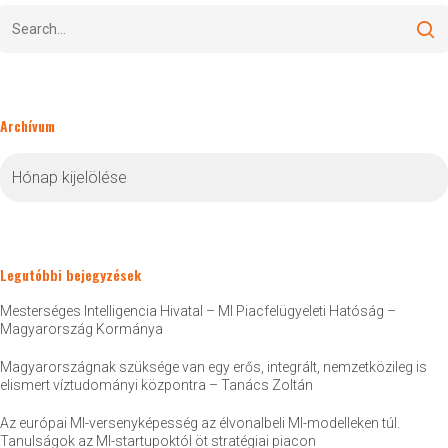
Archívum
Archívum
Legutóbbi bejegyzések
Mesterséges Intelligencia Hivatal – MI Piacfelügyeleti Hatóság –
Magyarország Kormánya
Magyarországnak szüksége van egy erős, integrált, nemzetközileg is
elismert víztudományi központra – Tanács Zoltán
Az európai MI-versenyképesség az élvonalbeli MI-modelleken túl.
Tanulságok az MI-startupoktól öt stratégiai piacon