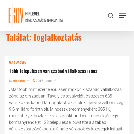
Skip
to
Menu
search
main
Close
content
Menu
Találat: foglalkoztatás
GAZDASÁG
Több településen van szabad vállalkozási zóna
by
redaktor
2016. január 2.
„Már több mint ezer településen működik szabad vállalkozási
zóna az országban. Tavaly és tavalyelőtt összesen 685
vállalkozás kapott támogatást: az általuk igénybe vett összeg
9,8 milliárd forint volt. Mindezek eredményeként 3851 új
munkahelyet hoztak létre a zónákban. December elején egy
kormányrendelet 122 településsel bővítette a szabad
vállalkozási zónákban található városok és községek listáját,