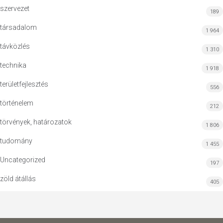
szervezet
189
társadalom
1 964
távközlés
1 310
technika
1 918
területfejlesztés
556
történelem
212
törvények, határozatok
1 806
tudomány
1 455
Uncategorized
197
zöld átállás
405