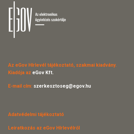
Az eGov Hírlevél tájékoztató, szakmai kiadvány.
Kiadója az
eGov Kft.
E-mail cím:
szerkesztoseg@egov.hu
Adatvédelmi tájékoztató
Leiratkozás az eGov Hírlevélről