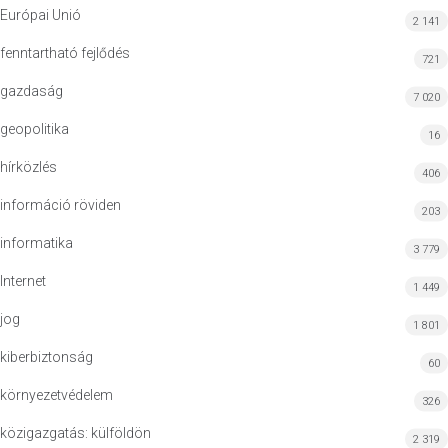
Európai Unió
2 141
fenntartható fejlődés
721
gazdaság
7 020
geopolitika
16
hírközlés
406
információ röviden
203
informatika
3 779
Internet
1 449
jog
1 801
kiberbiztonság
60
környezetvédelem
326
közigazgatás: külföldön
2 319