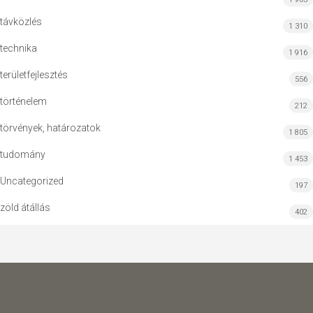
távközlés
1 310
technika
1 916
területfejlesztés
556
történelem
212
törvények, határozatok
1 805
tudomány
1 453
Uncategorized
197
zöld átállás
402