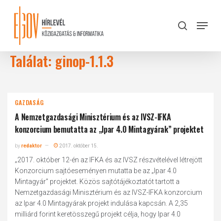
Skip
to
Menu
search
main
Close
content
Menu
Találat: ginop-1.1.3
GAZDASÁG
A Nemzetgazdasági Minisztérium és az IVSZ-IFKA
konzorcium bemutatta az „Ipar 4.0 Mintagyárak” projektet
by
redaktor
2017. október 15.
„2017. október 12-én az IFKA és az IVSZ részvételével létrejött
Konzorcium sajtóeseményen mutatta be az „Ipar 4.0
Mintagyár” projektet. Közös sajtótájékoztatót tartott a
Nemzetgazdasági Minisztérium és az IVSZ-IFKA konzorcium
az Ipar 4.0 Mintagyárak projekt indulása kapcsán. A 2,35
milliárd forint keretösszegű projekt célja, hogy Ipar 4.0