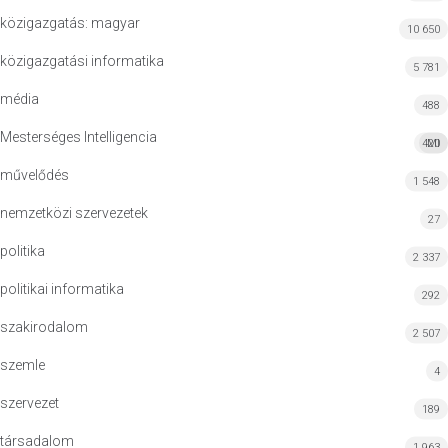
közigazgatás: magyar
10 650
közigazgatási informatika
5 781
média
488
Mesterséges Intelligencia
420
MI
művelődés
1 548
nemzetközi szervezetek
27
politika
2 337
politikai informatika
292
szakirodalom
2 507
szemle
4
szervezet
189
társadalom
1 963