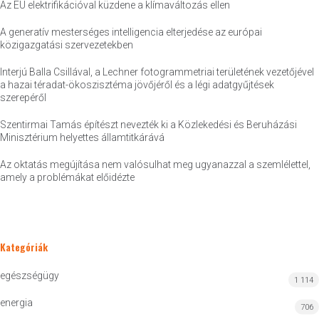
Az EU elektrifikációval küzdene a klímaváltozás ellen
A generatív mesterséges intelligencia elterjedése az európai
közigazgatási szervezetekben
Interjú Balla Csillával, a Lechner fotogrammetriai területének vezetőjével
a hazai téradat-ökoszisztéma jövőjéről és a légi adatgyűjtések
szerepéről
Szentirmai Tamás építészt nevezték ki a Közlekedési és Beruházási
Minisztérium helyettes államtitkárává
Az oktatás megújítása nem valósulhat meg ugyanazzal a szemlélettel,
amely a problémákat előidézte
Kategóriák
egészségügy
1 114
energia
706