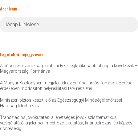
Archívum
Archívum
Legutóbbi bejegyzések
A hőség és szárazság miatti helyzet legkritikusabb öt napja következik –
Magyarország Kormánya
A Magyar Közlönyben megjelentek az európai uniós források elérése
érdekében módosított helyreállítási terv részletei
Miniszteri biztos készíti elő az Egészségügyi Minőségellenőrzési
Hatóság létrehozását
Transzlációs jövőkutatás: a lehetséges jövők szisztematikus
vizsgálatától a jelenben meghozott kutatási, finanszírozási és képzési
döntésekig