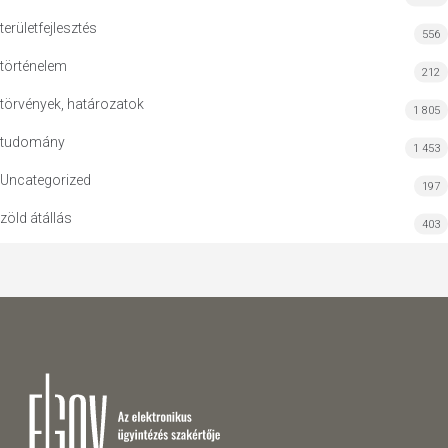
területfejlesztés
556
történelem
212
törvények, határozatok
1 805
tudomány
1 453
Uncategorized
197
zöld átállás
403