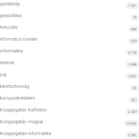
gazdaság
7 021
geopolitika
16
hírközlés
406
információ röviden
203
informatika
3 779
Internet
1 449
jog
1 801
kiberbiztonság
61
környezetvédelem
327
közigazgatás: külföldön
2 320
közigazgatás: magyar
10 652
közigazgatási informatika
5 781