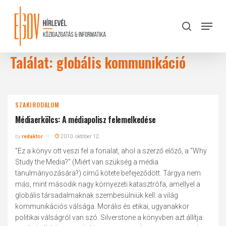
Skip
to
Menu
search
main
Close
content
Menu
Találat: globális kommunikáció
SZAKIRODALOM
Médiaerkölcs: A médiapolisz felemelkedése
by
redaktor
2010. október 12.
"Ez a könyv ott veszi fel a fonalat, ahol a szerző előző, a "Why
Study the Media?" (Miért van szükség a média
tanulmányozására?) című kötete befejeződött. Tárgya nem
más, mint második nagy környezeti katasztrófa, amellyel a
globális társadalmaknak szembesülniük kell: a világ
kommunikációs válsága. Morális és etikai, ugyanakkor
politikai válságról van szó. Silverstone a könyvben azt állítja: