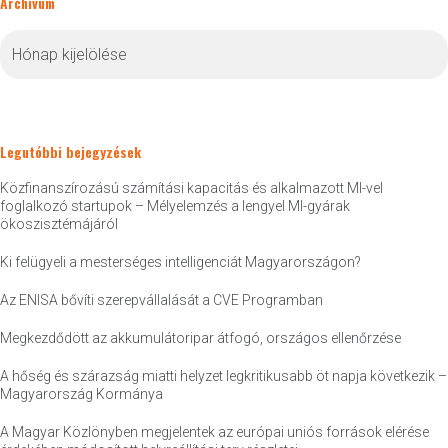
Archívum
Archívum
Legutóbbi bejegyzések
Közfinanszírozású számítási kapacitás és alkalmazott MI-vel
foglalkozó startupok – Mélyelemzés a lengyel MI-gyárak
ökoszisztémájáról
Ki felügyeli a mesterséges intelligenciát Magyarországon?
Az ENISA bővíti szerepvállalását a CVE Programban
Megkezdődött az akkumulátoripar átfogó, országos ellenőrzése
A hőség és szárazság miatti helyzet legkritikusabb öt napja következik –
Magyarország Kormánya
A Magyar Közlönyben megjelentek az európai uniós források elérése