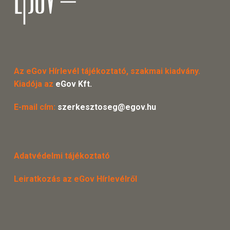
Az eGov Hírlevél tájékoztató, szakmai kiadvány.
Kiadója az
eGov Kft.
E-mail cím:
szerkesztoseg@egov.hu
Adatvédelmi tájékoztató
Leiratkozás az eGov Hírlevélről