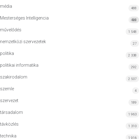
média
488
Mesterséges Intelligencia
422
MI
művelődés
1 548
nemzetközi szervezetek
27
politika
2 338
politikai informatika
292
szakirodalom
2 507
szemle
4
szervezet
189
társadalom
1 963
távközlés
1 310
technika
1 916