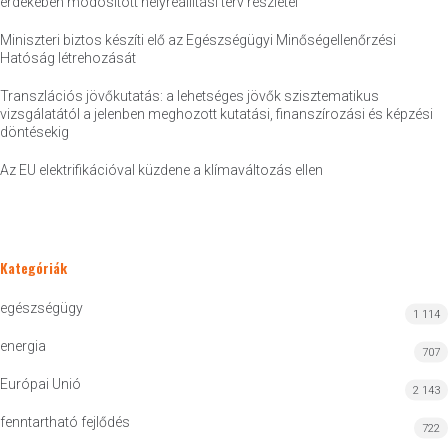
érdekében módosított helyreállítási terv részletei
Miniszteri biztos készíti elő az Egészségügyi Minőségellenőrzési
Hatóság létrehozását
Transzlációs jövőkutatás: a lehetséges jövők szisztematikus
vizsgálatától a jelenben meghozott kutatási, finanszírozási és képzési
döntésekig
Az EU elektrifikációval küzdene a klímaváltozás ellen
Kategóriák
egészségügy
1 114
energia
707
Európai Unió
2 143
fenntartható fejlődés
722