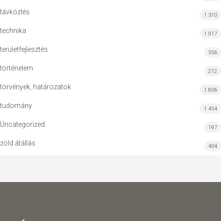
távközlés
1 310
technika
1 917
területfejlesztés
556
történelem
212
törvények, határozatok
1 806
tudomány
1 454
Uncategorized
197
zöld átállás
404