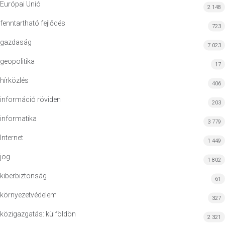
Európai Unió
2 148
fenntartható fejlődés
723
gazdaság
7 023
geopolitika
17
hírközlés
406
információ röviden
203
informatika
3 779
Internet
1 449
jog
1 802
kiberbiztonság
61
környezetvédelem
327
közigazgatás: külföldön
2 321