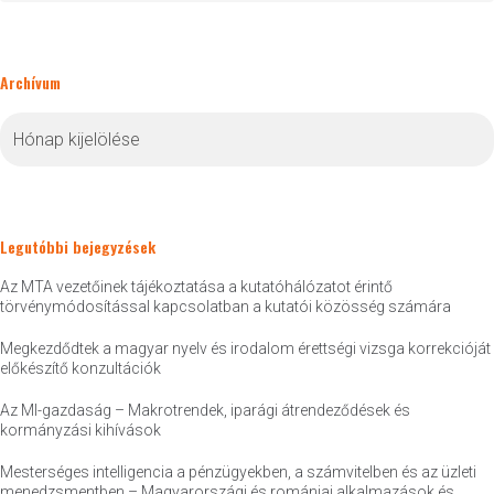
Archívum
Archívum
Legutóbbi bejegyzések
Az MTA vezetőinek tájékoztatása a kutatóhálózatot érintő
törvénymódosítással kapcsolatban a kutatói közösség számára
Megkezdődtek a magyar nyelv és irodalom érettségi vizsga korrekcióját
előkészítő konzultációk
Az MI-gazdaság – Makrotrendek, iparági átrendeződések és
kormányzási kihívások
Mesterséges intelligencia a pénzügyekben, a számvitelben és az üzleti
menedzsmentben – Magyarországi és romániai alkalmazások és