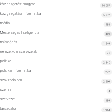
közigazgatás: magyar
10 657
közigazgatási informatika
5 782
média
488
Mesterséges Intelligencia
425
MI
művelődés
1 549
nemzetközi szervezetek
27
politika
2 340
politikai informatika
292
szakirodalom
2 509
szemle
4
szervezet
189
társadalom
1 964