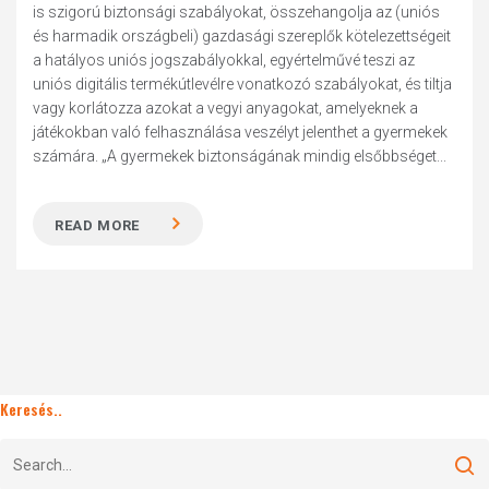
is szigorú biztonsági szabályokat, összehangolja az (uniós
és harmadik országbeli) gazdasági szereplők kötelezettségeit
a hatályos uniós jogszabályokkal, egyértelművé teszi az
uniós digitális termékútlevélre vonatkozó szabályokat, és tiltja
vagy korlátozza azokat a vegyi anyagokat, amelyeknek a
játékokban való felhasználása veszélyt jelenthet a gyermekek
számára. „A gyermekek biztonságának mindig elsőbbséget...
READ MORE
Keresés..