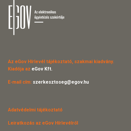
Az eGov Hírlevél tájékoztató, szakmai kiadvány.
Kiadója az
eGov Kft.
E-mail cím:
szerkesztoseg@egov.hu
Adatvédelmi tájékoztató
Leiratkozás az eGov Hírlevélről