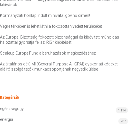
kihívások
Kormányzati honlap indult mihivatal.gov.hu címen!
Végre térképen is lehet látni a fokozottan védett területeket
Az Európai Bizottság fokozott biztonsággal és kibővített műholdas
hálózattal gyorsítja fel az IRIS² kiépítését
Scaleup Europe Fund a beruházások megkezdéséhez
Az általános célú MI (General-Purpose AI, GPAI) gyakorlati kódexét
aláíró szolgáltatók munkacsoportjának negyedik ülése
Kategóriák
egészségügy
1 114
energia
707