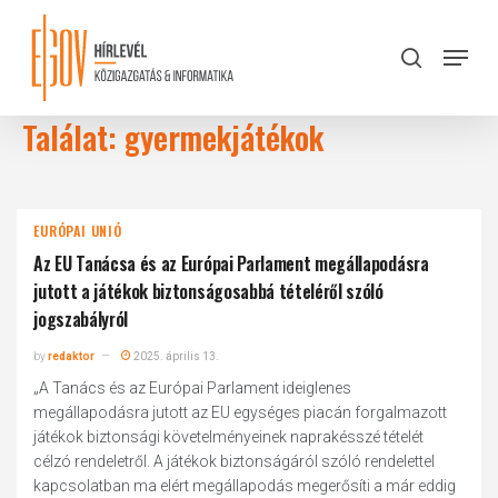
Skip
to
Menu
search
main
Close
content
Menu
Találat: gyermekjátékok
EURÓPAI UNIÓ
Az EU Tanácsa és az Európai Parlament megállapodásra
jutott a játékok biztonságosabbá tételéről szóló
jogszabályról
by
redaktor
2025. április 13.
„A Tanács és az Európai Parlament ideiglenes
megállapodásra jutott az EU egységes piacán forgalmazott
játékok biztonsági követelményeinek naprakésszé tételét
célzó rendeletről. A játékok biztonságáról szóló rendelettel
kapcsolatban ma elért megállapodás megerősíti a már eddig