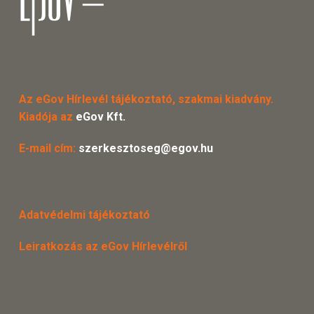
Az eGov Hírlevél tájékoztató, szakmai kiadvány.
Kiadója az
eGov Kft.
E-mail cím:
szerkesztoseg@egov.hu
Adatvédelmi tájékoztató
Leiratkozás az eGov Hírlevélről