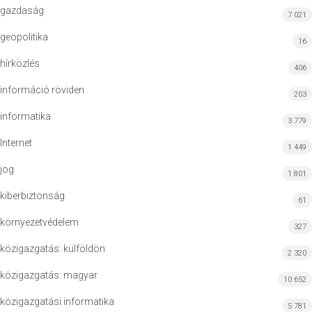
gazdaság
7 021
geopolitika
16
hírközlés
406
információ röviden
203
informatika
3 779
Internet
1 449
jog
1 801
kiberbiztonság
61
környezetvédelem
327
közigazgatás: külföldön
2 320
közigazgatás: magyar
10 652
közigazgatási informatika
5 781