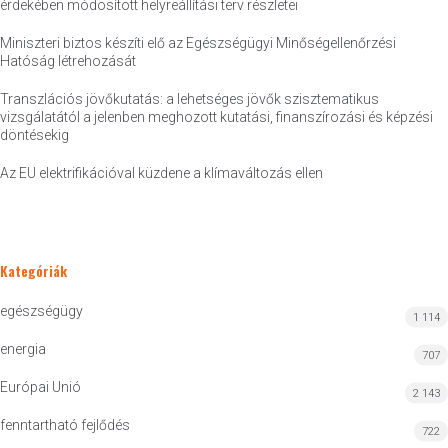
érdekében módosított helyreállítási terv részletei
Miniszteri biztos készíti elő az Egészségügyi Minőségellenőrzési
Hatóság létrehozását
Transzlációs jövőkutatás: a lehetséges jövők szisztematikus
vizsgálatától a jelenben meghozott kutatási, finanszírozási és képzési
döntésekig
Az EU elektrifikációval küzdene a klímaváltozás ellen
Kategóriák
egészségügy
1 114
energia
707
Európai Unió
2 143
fenntartható fejlődés
722