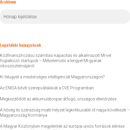
Archívum
Archívum
Legutóbbi bejegyzések
Közfinanszírozású számítási kapacitás és alkalmazott MI-vel
foglalkozó startupok – Mélyelemzés a lengyel MI-gyárak
ökoszisztémájáról
Ki felügyeli a mesterséges intelligenciát Magyarországon?
Az ENISA bővíti szerepvállalását a CVE Programban
Megkezdődött az akkumulátoripar átfogó, országos ellenőrzése
A hőség és szárazság miatti helyzet legkritikusabb öt napja következik –
Magyarország Kormánya
A Magyar Közlönyben megjelentek az európai uniós források elérése