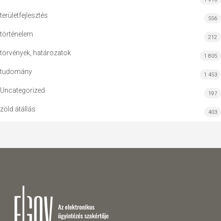
területfejlesztés
556
történelem
212
törvények, határozatok
1 805
tudomány
1 453
Uncategorized
197
zöld átállás
403