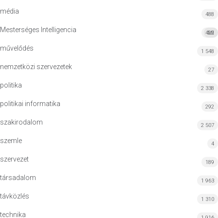
média
488
Mesterséges Intelligencia
422
MI
művelődés
1 548
nemzetközi szervezetek
27
politika
2 338
politikai informatika
292
szakirodalom
2 507
szemle
4
szervezet
189
társadalom
1 963
távközlés
1 310
technika
1 916