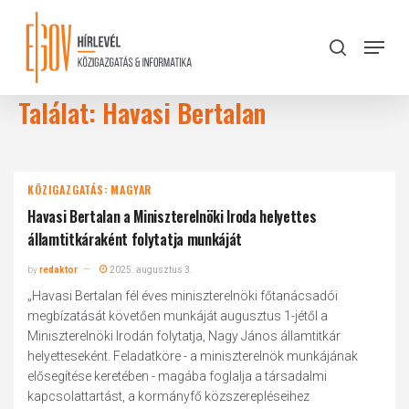
Skip
to
Menu
search
main
Close
content
Menu
Találat: Havasi Bertalan
KÖZIGAZGATÁS: MAGYAR
Havasi Bertalan a Miniszterelnöki Iroda helyettes
államtitkáraként folytatja munkáját
by
redaktor
2025. augusztus 3.
„Havasi Bertalan fél éves miniszterelnöki főtanácsadói
megbízatását követően munkáját augusztus 1-jétől a
Miniszterelnöki Irodán folytatja, Nagy János államtitkár
helyetteseként. Feladatköre - a miniszterelnök munkájának
elősegítése keretében - magába foglalja a társadalmi
kapcsolattartást, a kormányfő közszerepléseihez